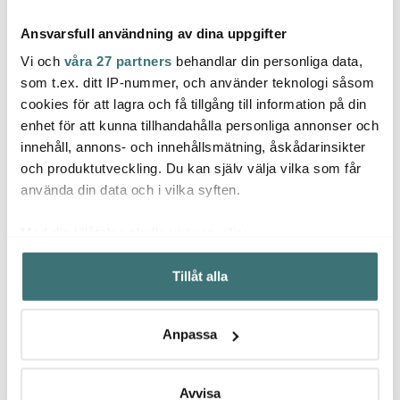
Ansvarsfull användning av dina uppgifter
Vi och
våra 27 partners
behandlar din personliga data,
som t.ex. ditt IP-nummer, och använder teknologi såsom
cookies för att lagra och få tillgång till information på din
Aida
enhet för att kunna tillhandahålla personliga annonser och
Gastromax
Eva Solo
Harvey
innehåll, annons- och innehållsmätning, åskådarinsikter
Måttsats 5 delar
Kylskåpskaraff 1,4 L
Pack
och produktutveckling. Du kan själv välja vilka som får
59 kr
584 kr
119 kr
899 kr
använda din data och i vilka syften.
I lager
I lager
I la
Med din tillåtelse skulle vi även vilja:
Samla in information om din geografiska plats som
Tillåt alla
kan ha en noggrannhet på upp till flera meter
Identifiera din enhet genom att aktivt skanna den för
specifika kännetecken (fingeravtryck)
Låt dig inspireras av våra kunder
Anpassa
Ta reda på mer om hur dina personliga uppgifter
behandlas och ställ in dina preferenser i
detaljsektionen
.
Du kan ändra eller dra tillbaka ditt samtycke när som
Avvisa