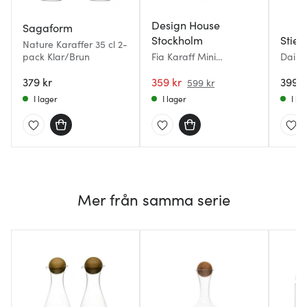
Design House
Sagaform
Stockholm
Stier
Nature Karaffer 35 cl 2-
pack Klar/Brun
Fia Karaff Mini
Daily
Bärnsten
1,2L kl
379 kr
359 kr
399 k
599 kr
I lager
I lager
I la
Mer från samma serie