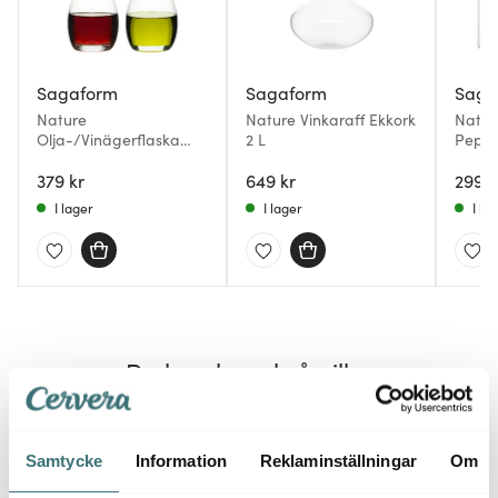
Sagaform
Sagaform
Saga
Nature
Nature Vinkaraff Ekkork
Natur
Olja-/Vinägerflaska
2 L
Peppa
Ekkork 2-pack
Klar/
379 kr
649 kr
299 k
I lager
I lager
I la
Du kanske också gillar
35%
Samtycke
Information
Reklaminställningar
Om