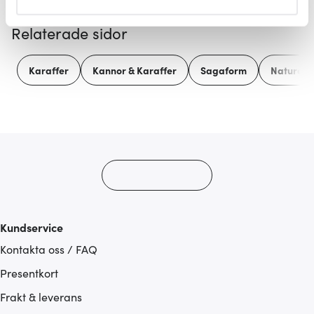
helst från cookie-förklaringen.
Relaterade sidor
Vi använder cookies för att innehållet och annonserna
ska anpassas efter det som vi tror att du tycker om. Det
Karaffer
Kannor & Karaffer
Sagaform
Nature
gör också att vi kan analysera vår trafik och göra
hemsidan ännu bättre. Du bestämmer själv vilka cookies
som du vill dela med dig av.
Kundservice
Kontakta oss / FAQ
Presentkort
Frakt & leverans