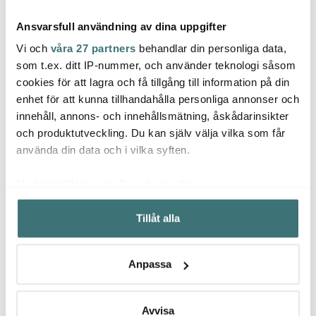
Ansvarsfull användning av dina uppgifter
Vi och
våra 27 partners
behandlar din personliga data,
som t.ex. ditt IP-nummer, och använder teknologi såsom
cookies för att lagra och få tillgång till information på din
enhet för att kunna tillhandahålla personliga annonser och
Nicolas Vahé
Nicolas Vahé
Nicol
innehåll, annons- och innehållsmätning, åskådarinsikter
Balsamico Glaze Tryffel
Bruschetta Aubergine &
Salt V
15 cl
Röd Paprika 140 g
och produktutveckling. Du kan själv välja vilka som får
110 kr
110 kr
140 k
använda din data och i vilka syften.
Få i lager
I lager
I la
Med din tillåtelse skulle vi även vilja:
Samla in information om din geografiska plats som
Tillåt alla
kan ha en noggrannhet på upp till flera meter
Identifiera din enhet genom att aktivt skanna den för
specifika kännetecken (fingeravtryck)
Låt dig inspireras av våra kunder
Anpassa
Ta reda på mer om hur dina personliga uppgifter
behandlas och ställ in dina preferenser i
detaljsektionen
.
Du kan ändra eller dra tillbaka ditt samtycke när som
Avvisa