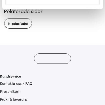
helst från cookie-förklaringen.
Relaterade sidor
Vi använder cookies för att innehållet och annonserna
ska anpassas efter det som vi tror att du tycker om. Det
Nicolas Vahé
gör också att vi kan analysera vår trafik och göra
hemsidan ännu bättre. Du bestämmer själv vilka cookies
som du vill dela med dig av.
Kundservice
Kontakta oss / FAQ
Presentkort
Frakt & leverans