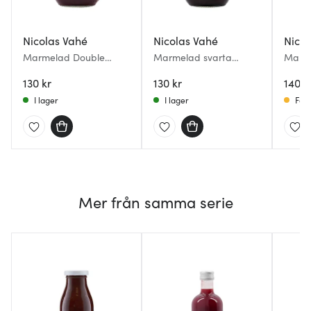
Nicolas Vahé
Nicolas Vahé
Nicol
Marmelad Double
Marmelad svarta
Marme
Strawberry 240 g
körsbär & glögg 235g
Passi
130 kr
130 kr
140 k
I lager
I lager
Få i
Mer från samma serie