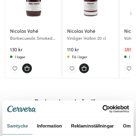
Nicolas Vahé
Nicolas Vahé
Nicol
Barbecuesås Smoked
Vinäger Hallon 20 cl
Vahé 
Chipotle 25 cl
Natur
130 kr
110 kr
385 k
I lager
Få i lager
I la
Du kanske också gillar
Samtycke
Information
Reklaminställningar
Om