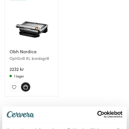
Obh Nordica
OptiGrill XL bordsgrill
2232 kr
I lager
Du kanske också gillar