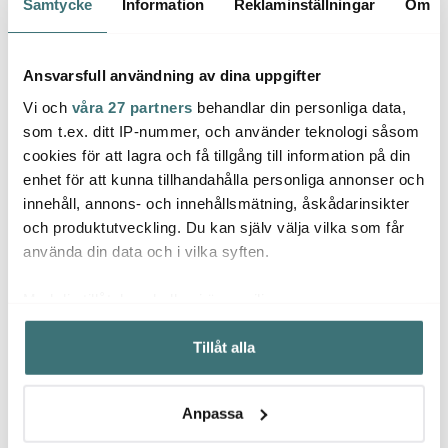
Samtycke
Information
Reklaminställningar
Om
BRA DEAL
BRA D
Ansvarsfull användning av dina uppgifter
Vi och
våra 27 partners
behandlar din personliga data,
som t.ex. ditt IP-nummer, och använder teknologi såsom
cookies för att lagra och få tillgång till information på din
enhet för att kunna tillhandahålla personliga annonser och
innehåll, annons- och innehållsmätning, åskådarinsikter
Obh Nordica
Obh Nordica
Obh 
och produktutveckling. Du kan själv välja vilka som får
OBH Nordica Onyx
Bronze Smörgåsgrill
Precis
använda din data och i vilka syften.
paninigrill /
1000W cool grey
stavm
smörgåsgrill
599 kr
649 kr
svart/
609 k
Med din tillåtelse skulle vi även vilja:
I lager
I lager
I la
Samla in information om din geografiska plats som
Tillåt alla
kan ha en noggrannhet på upp till flera meter
Identifiera din enhet genom att aktivt skanna den för
specifika kännetecken (fingeravtryck)
Anpassa
Ta reda på mer om hur dina personliga uppgifter