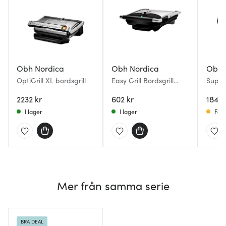
Obh Nordica
Obh Nordica
Obh 
OptiGrill XL bordsgrill
Easy Grill Bordsgrill
SuperG
Svart
2000W 
2232 kr
602 kr
1849 
I lager
I lager
Få i
Mer från samma serie
BRA DEAL