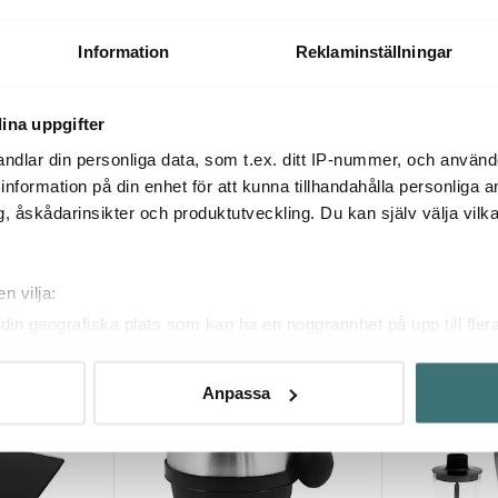
861 750W
Design BBQ Advanced Control
SuperGrill gri
bordsgrill 2000W
rostfritt stål
3074 kr
1849 kr
Information
Reklaminställningar
Få i lager
Få i lager
ina uppgifter
ndlar din personliga data, som t.ex. ditt IP-nummer, och använ
ill information på din enhet för att kunna tillhandahålla personliga
, åskådarinsikter och produktutveckling. Du kan själv välja vilk
Du kanske också gillar
n vilja:
din geografiska plats som kan ha en noggrannhet på upp till fler
BRA DEAL
BRA DEAL
om att aktivt skanna den för specifika kännetecken (fingeravtryc
rsonliga uppgifter behandlas och ställ in dina preferenser i
deta
Anpassa
ke när som helst från cookie-förklaringen.
innehållet och annonserna ska anpassas efter det som vi tror att
fik och göra hemsidan ännu bättre. Du bestämmer själv vilka cook