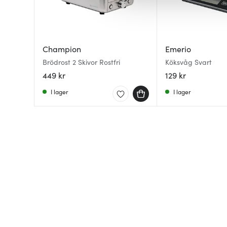
av.
Champion
Emerio
Brödrost 2 Skivor Rostfri
Köksvåg Svart
449 kr
129 kr
I lager
I lager