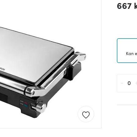
667 
Kan e
-