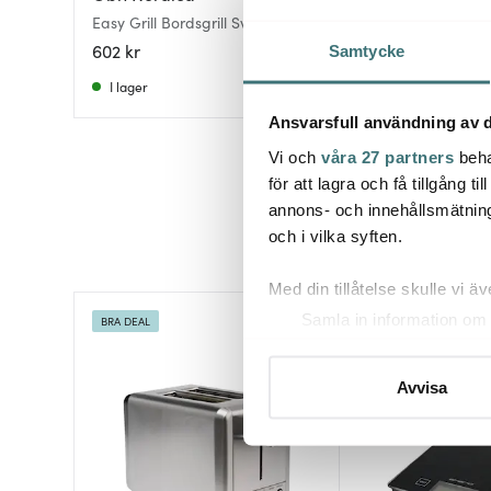
Bordsgrill CG-130
Easy Grill Bordsgrill Svart
rostfritt stål
602 kr
489 kr
Samtycke
I lager
Få i lager
Ansvarsfull användning av d
Vi och
våra 27 partners
beha
för att lagra och få tillgång t
annons- och innehållsmätning
och i vilka syften.
Med din tillåtelse skulle vi äve
Samla in information om 
BRA DEAL
Identifiera din enhet gen
Ta reda på mer om hur dina pe
Avvisa
eller dra tillbaka ditt samtyc
Vi använder cookies för att 
att vi kan analysera vår tra