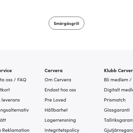
Smörgåsgrill
rvice
Cervera
Klubb Cerve
ta oss / FAQ
Om Cervera
Bli medlem /
tkort
Endast hos oss
Digitalt med
& leverans
Pre Loved
Prismatch
ingsalternativ
Hållbarhet
Glasgaranti
ätt
Lagerrensning
Tallriksgarant
& Reklamation
Integritetspolicy
Gjutjärnsgara