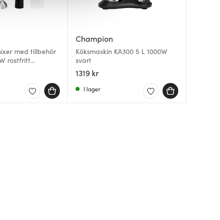
Champion
Champ
Champ
mixer med tillbehör
Köksmaskin KA300 5 L 1000W
 rostfritt
svart
Mjölksk
Brödrost
1319 kr
279 kr
449 kr
I lager
I lager
I lager