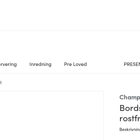
rvering
Inredning
Pre Loved
PRESE
l
Champ
Bord
rostfr
Beskrivni