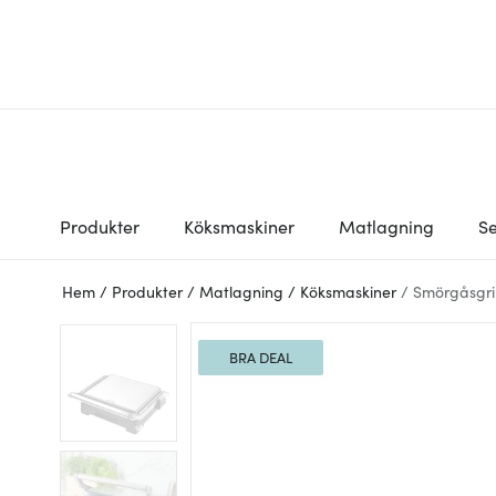
Produkter
Köksmaskiner
Matlagning
Se
Hem
/
Produkter
/
Matlagning
/
Köksmaskiner
/
Smörgåsgril
BRA DEAL