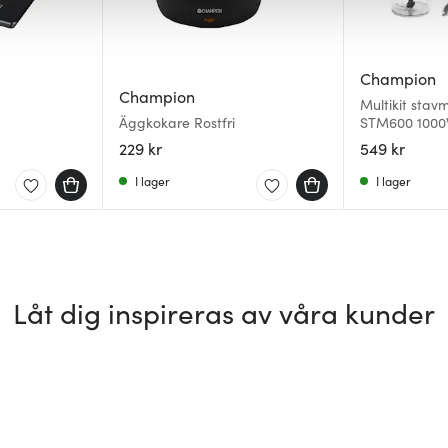
Champion
Champion
Multikit stav
Äggkokare Rostfri
STM600 1000W
stål/svart
229 kr
549 kr
I lager
I lager
Låt dig inspireras av våra kunder