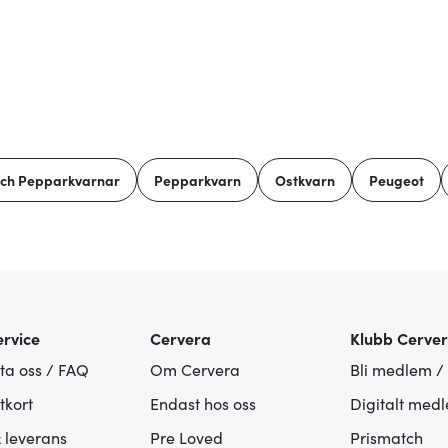
och Pepparkvarnar
Pepparkvarn
Ostkvarn
Peugeot
rvice
Cervera
Klubb Cerve
ta oss / FAQ
Om Cervera
Bli medlem /
tkort
Endast hos oss
Digitalt med
& leverans
Pre Loved
Prismatch