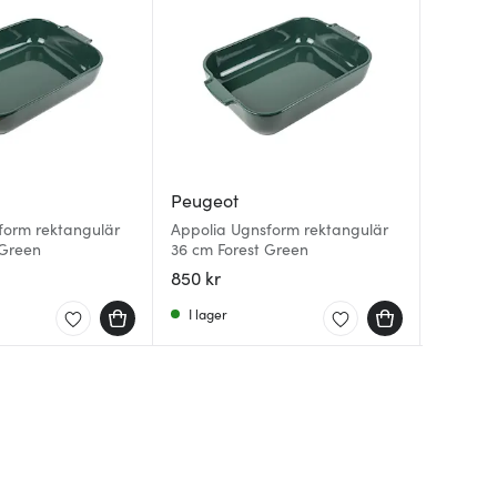
Peugeot
Peugeo
Peugeo
form rektangulär
Appolia Ugnsform rektangulär
Epivac
 Green
36 cm Forest Green
Appolia
Svart
850 kr
549 kr
179 kr
I lager
Få i la
I lager