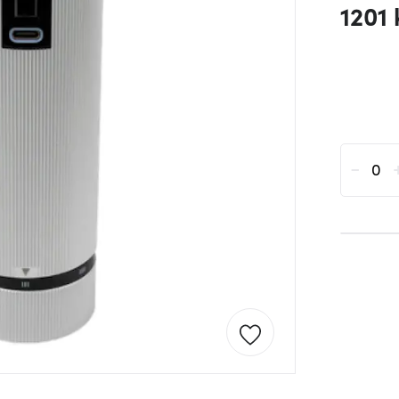
1201 
-