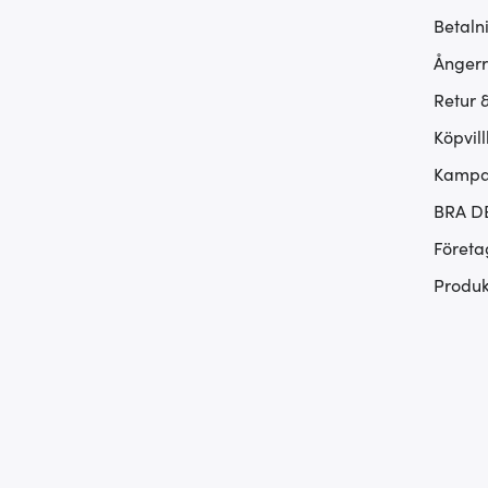
Betaln
Ångerr
Retur 
Köpvill
Kampan
BRA D
Företa
Produk