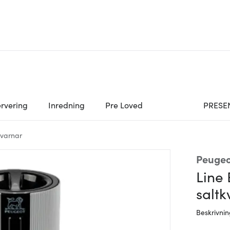
rvering
Inredning
Pre Loved
PRESE
kvarnar
Peugeo
Line 
salt
Beskrivni