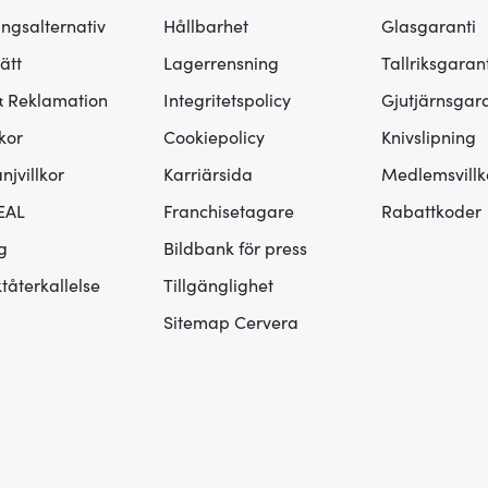
ingsalternativ
Hållbarhet
Glasgaranti
ätt
Lagerrensning
Tallriksgarant
& Reklamation
Integritetspolicy
Gjutjärnsgara
kor
Cookiepolicy
Knivslipning
jvillkor
Karriärsida
Medlemsvillk
EAL
Franchisetagare
Rabattkoder
g
Bildbank för press
tåterkallelse
Tillgänglighet
Sitemap Cervera