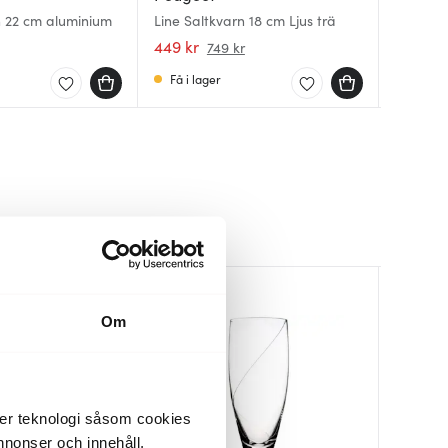
Paris Ch
Line Ele
n 22 cm aluminium
Line Saltkvarn 18 cm Ljus trä
saltkvar
Alumini
449 kr
1400 kr
1200 kr
749 kr
Få i lager
Få i la
Få i la
40%
Om
der teknologi såsom cookies
 annonser och innehåll,