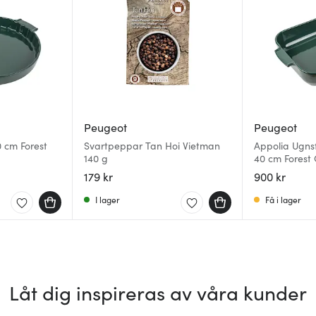
Peugeot
Peugeot
 cm Forest
Svartpeppar Tan Hoi Vietman
Appolia Ugns
140 g
40 cm Forest
179 kr
900 kr
I lager
Få i lager
Låt dig inspireras av våra kunder