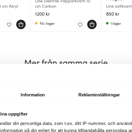
Line Elektrisk Pepparkvarn 15
 cm Akryl
cm Carbon
Line saltkvar
1200 kr
850 kr
Få i lager
I lager
Mer från samma serie
Lagerrensning
Information
Reklaminställningar
ina uppgifter
ndlar din personliga data, som t.ex. ditt IP-nummer, och använ
ill information på din enhet för att kunna tillhandahålla personliga