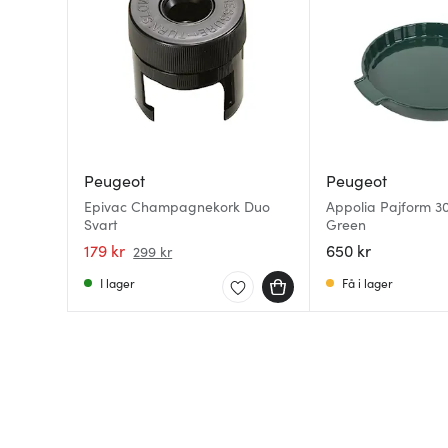
Peugeot
Peugeot
Epivac Champagnekork Duo
Appolia Pajform 30
Svart
Green
179 kr
650 kr
299 kr
I lager
Få i lager