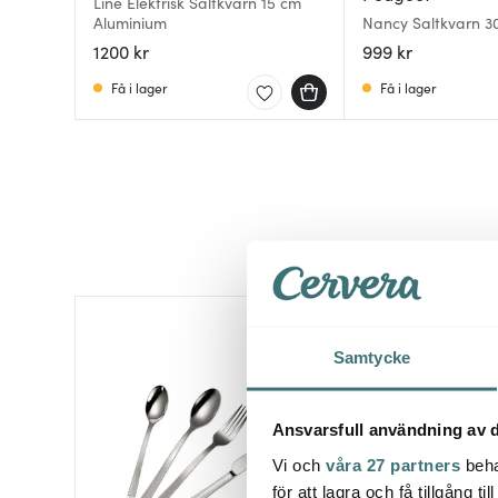
Line Elektrisk Saltkvarn 15 cm
Aluminium
Nancy Saltkvarn 30
1200 kr
999 kr
Få i lager
Få i lager
30%
Samtycke
Ansvarsfull användning av d
Vi och
våra 27 partners
beha
för att lagra och få tillgång t