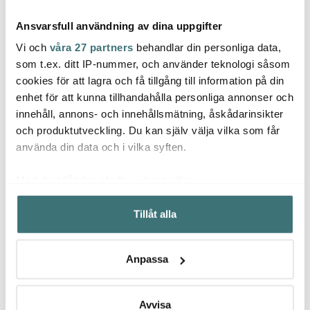
Ansvarsfull användning av dina uppgifter
Vi och
våra 27 partners
behandlar din personliga data,
som t.ex. ditt IP-nummer, och använder teknologi såsom
cookies för att lagra och få tillgång till information på din
Dorre
Tefal
enhet för att kunna tillhandahålla personliga annonser och
Rörstrand
Cookie Muffinsform 6-
Comfo
innehåll, annons- och innehållsmätning, åskådarinsikter
Mon Amie rektangulär
pack Silikon
Svart
skål 21 cm blå/vit
och produktutveckling. Du kan själv välja vilka som får
565 kr
99 kr
179 k
använda din data och i vilka syften.
I lager
I lager
I la
Med din tillåtelse skulle vi även vilja:
Samla in information om din geografiska plats som
Tillåt alla
kan ha en noggrannhet på upp till flera meter
Identifiera din enhet genom att aktivt skanna den för
specifika kännetecken (fingeravtryck)
Låt dig inspireras av våra kunder
Anpassa
Ta reda på mer om hur dina personliga uppgifter
behandlas och ställ in dina preferenser i
detaljsektionen
.
Du kan ändra eller dra tillbaka ditt samtycke när som
Avvisa