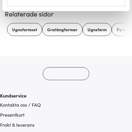
helst från cookie-förklaringen.
Relaterade sidor
Vi använder cookies för att innehållet och annonserna
ska anpassas efter det som vi tror att du tycker om. Det
Ugnsformset
Gratängformar
Ugnsform
Pyrex
gör också att vi kan analysera vår trafik och göra
hemsidan ännu bättre. Du bestämmer själv vilka cookies
som du vill dela med dig av.
Kundservice
Kontakta oss / FAQ
Presentkort
Frakt & leverans