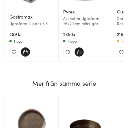
Pyrex
Guar
Gastromax
Asimetria Ugnsform
Xbake
Ugnsform 2-pack 3,5 L
25x20 cm mörk går
Rekta
+ 2,5 L
259 kr
249 kr
219 k
I lager
I lager
Få i
Mer från samma serie