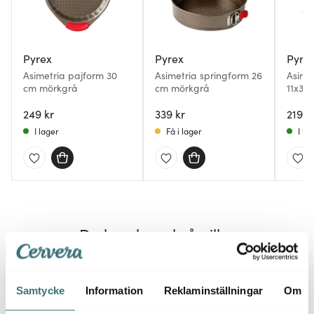
Pyrex
Pyrex
Pyre
Asimetria pajform 30
Asimetria springform 26
Asime
cm mörkgrå
cm mörkgrå
11x30
249 kr
339 kr
219 k
I lager
Få i lager
I la
Du kanske också gillar
Samtycke
Information
Reklaminställningar
Om