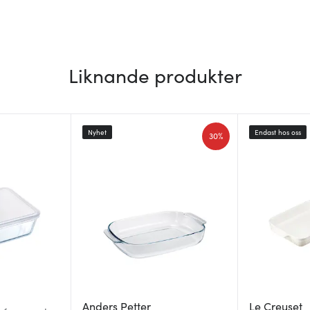
Liknande produkter
Nyhet
Endast hos oss
30%
Anders Petter
Le Creuset