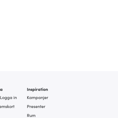
ra
Inspiration
 Logga in
Kampanjer
lemskort
Presenter
Rum