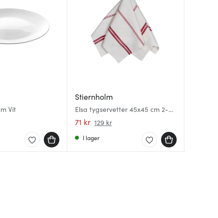
Stiernholm
Gastr
Aida
cm Vit
Elsa tygservetter 45x45 cm 2-
Ugnsform
Skärbrä
pack natur/röd
71 kr
259 kr
549 kr
129 kr
I lager
I lager
I lager