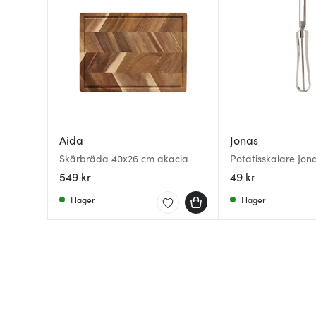
Aida
Jonas
Skärbräda 40x26 cm akacia
Potatisskalare Jon
549 kr
49 kr
I lager
I lager