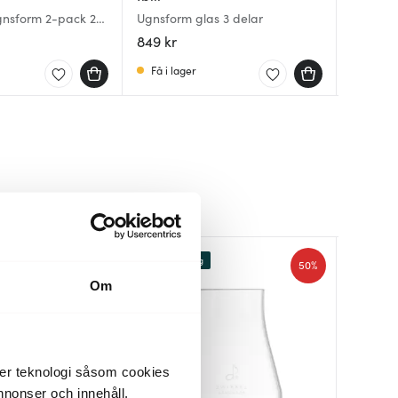
Cook & 
gnsform 2-pack 25
Ugnsform glas 3 delar
Airfryer
23x35 c
ngue
849 kr
99 kr
189 kr
Få i lager
I lager
I lager
Lagerrensning
50%
50%
Om
der teknologi såsom cookies
 annonser och innehåll,