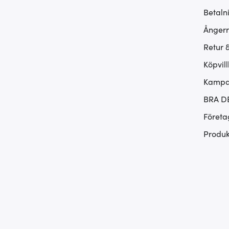
Betaln
Ångerr
Retur 
Köpvill
Kampan
BRA D
Företa
Produk