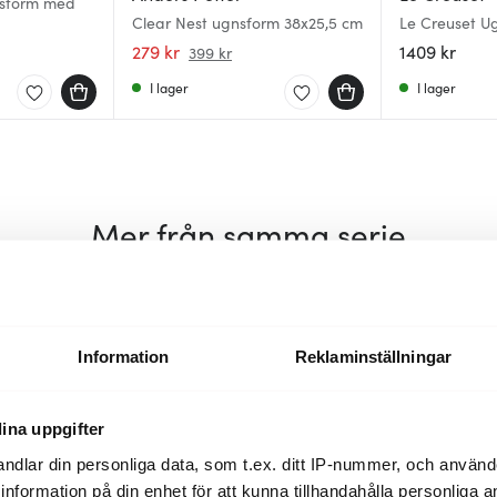
nsform med
Clear Nest ugnsform 38x25,5 cm
Le Creuset U
& 32 cm Meri
279 kr
1409 kr
399 kr
I lager
I lager
Mer från samma serie
Lagerrensning
Information
Reklaminställningar
ina uppgifter
ndlar din personliga data, som t.ex. ditt IP-nummer, och använ
ill information på din enhet för att kunna tillhandahålla personliga