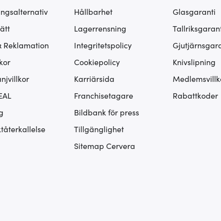
ingsalternativ
Hållbarhet
Glasgaranti
ätt
Lagerrensning
Tallriksgarant
& Reklamation
Integritetspolicy
Gjutjärnsgara
kor
Cookiepolicy
Knivslipning
jvillkor
Karriärsida
Medlemsvillk
EAL
Franchisetagare
Rabattkoder
g
Bildbank för press
tåterkallelse
Tillgänglighet
Sitemap Cervera