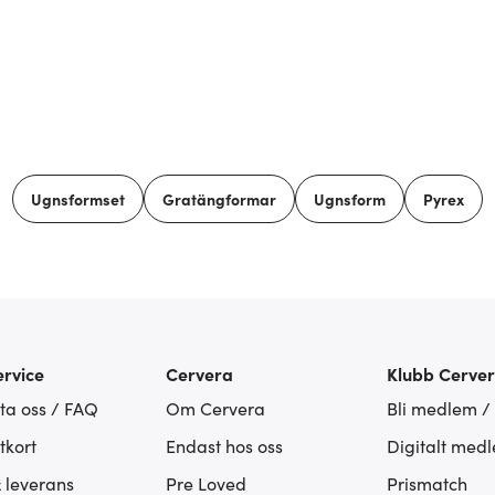
Ugnsformset
Gratängformar
Ugnsform
Pyrex
rvice
Cervera
Klubb Cerve
ta oss / FAQ
Om Cervera
Bli medlem /
tkort
Endast hos oss
Digitalt med
& leverans
Pre Loved
Prismatch