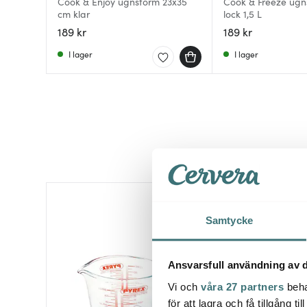
Cook & Enjoy ugnsform 23x35
Cook & Freeze ug
cm klar
lock 1,5 L
189 kr
189 kr
I lager
I lager
Samtycke
Ansvarsfull användning av d
Vi och
våra 27 partners
beha
för att lagra och få tillgång t