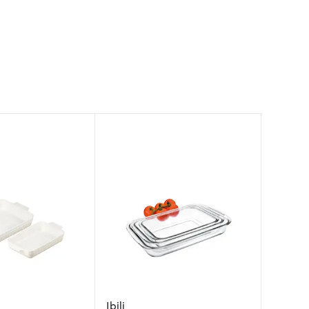
Pyrex
Ibili
Pyrex