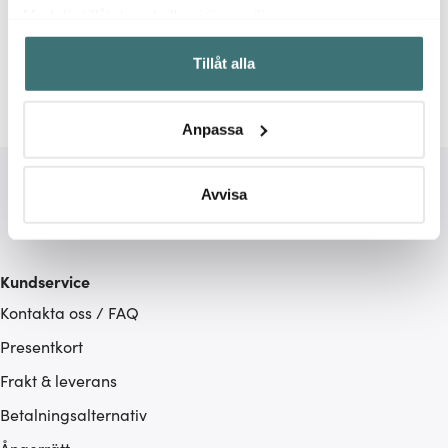
Relaterade sidor
Med din tillåtelse skulle vi även vilja:
Samla in information om din geografiska plats som
Blender
Raw
Tillåt alla
kan ha en noggrannhet på upp till flera meter
Identifiera din enhet genom att aktivt skanna den för
specifika kännetecken (fingeravtryck)
Anpassa
Ta reda på mer om hur dina personliga uppgifter
behandlas och ställ in dina preferenser i
detaljsektionen
.
Du kan ändra eller dra tillbaka ditt samtycke när som
Avvisa
helst från cookie-förklaringen.
Vi använder cookies för att innehållet och annonserna
Kundservice
ska anpassas efter det som vi tror att du tycker om. Det
Kontakta oss / FAQ
gör också att vi kan analysera vår trafik och göra
hemsidan ännu bättre. Du bestämmer själv vilka cookies
Presentkort
som du vill dela med dig av.
Frakt & leverans
Betalningsalternativ