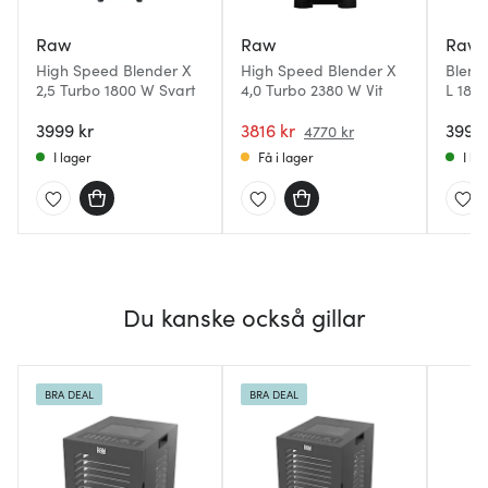
Raw
Raw
Raw
High Speed Blender X
High Speed Blender X
Blende
2,5 Turbo 1800 W Svart
4,0 Turbo 2380 W Vit
L 1800
3999 kr
3816 kr
3999 
4770 kr
I lager
Få i lager
I la
Du kanske också gillar
BRA DEAL
BRA DEAL