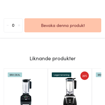
-
+
Bevaka denna produkt
Liknande produkter
BRA DEAL
Lagerrensning
BRA D
20%