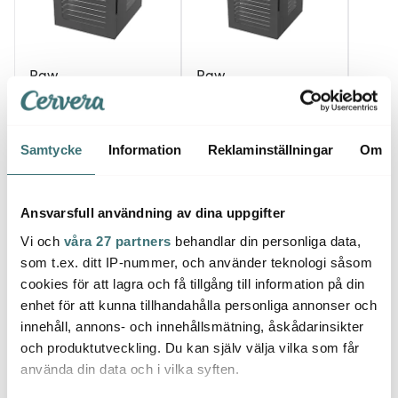
Raw
Raw
Raw
Dehydrator med 10
Dehydrator med 14
hyllor RAWDH10 svart
hyllor RAWDH14 svart
Blende
2938 kr
3438 kr
1599 
Samtycke
Information
Reklaminställningar
Om
Få i lager
Få i lager
I la
Ansvarsfull användning av dina uppgifter
Vi och
våra 27 partners
behandlar din personliga data,
som t.ex. ditt IP-nummer, och använder teknologi såsom
cookies för att lagra och få tillgång till information på din
Låt dig inspireras av våra kunder
enhet för att kunna tillhandahålla personliga annonser och
innehåll, annons- och innehållsmätning, åskådarinsikter
och produktutveckling. Du kan själv välja vilka som får
använda din data och i vilka syften.