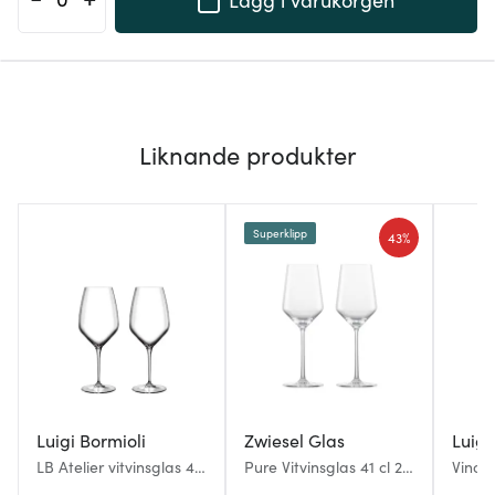
Liknande produkter
Superklipp
43%
Luigi Bormioli
Zwiesel Glas
Luigi
LB Atelier vitvinsglas 44
Pure Vitvinsglas 41 cl 2-
Vinote
cl 2-pack klar
pack Klar
49 cl 