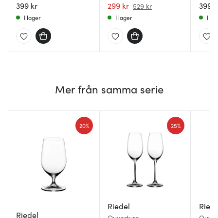
399 kr
299 kr
399 k
529 kr
I lager
I lager
I la
Mer från samma serie
20%
25%
Riedel
Riede
Riedel
Ouverture
Ouver