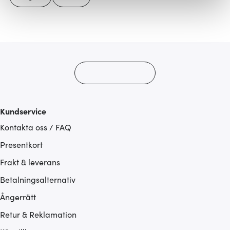
Vi använder cookies för att innehållet och annonserna
ska anpassas efter det som vi tror att du tycker om. Det
gör också att vi kan analysera vår trafik och göra
hemsidan ännu bättre. Du bestämmer själv vilka cookies
som du vill dela med dig av.
Kundservice
Kontakta oss / FAQ
Presentkort
Frakt & leverans
Betalningsalternativ
Ångerrätt
Retur & Reklamation