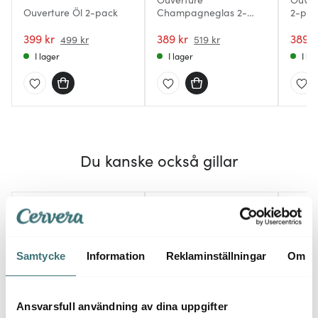
Ouverture Öl 2-pack
Champagneglas 2-
2-pac
pack
399 kr
389 kr
389 k
499 kr
519 kr
I lager
I lager
I la
Du kanske också gillar
25%
Samtycke
Information
Reklaminställningar
Om
Ansvarsfull användning av dina uppgifter