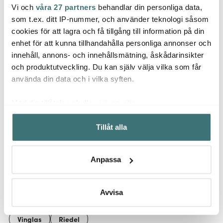
Vi och
våra 27 partners
behandlar din personliga data,
Pluto
Georg Jensen
Bjørklund
som t.ex. ditt IP-nummer, och använder teknologi såsom
Glasu
Bernadotte Vitvinsglas
Amitto osthyvel
Like 
cookies för att lagra och få tillgång till information på din
43 cl 6-pack
universal röd
enhet för att kunna tillhandahålla personliga annonser och
889 kr
209 kr
99 kr
279 kr
innehåll, annons- och innehållsmätning, åskådarinsikter
I lager
I lager
I la
och produktutveckling. Du kan själv välja vilka som får
använda din data och i vilka syften.
Med din tillåtelse skulle vi även vilja:
Samla in information om din geografiska plats som
Tillåt alla
kan ha en noggrannhet på upp till flera meter
Låt dig inspireras av våra kunder
Identifiera din enhet genom att aktivt skanna den för
specifika kännetecken (fingeravtryck)
Anpassa
Ta reda på mer om hur dina personliga uppgifter
behandlas och ställ in dina preferenser i
detaljsektionen
.
Relaterade sidor
Du kan ändra eller dra tillbaka ditt samtycke när som
Avvisa
helst från cookie-förklaringen.
Vinglas
Riedel