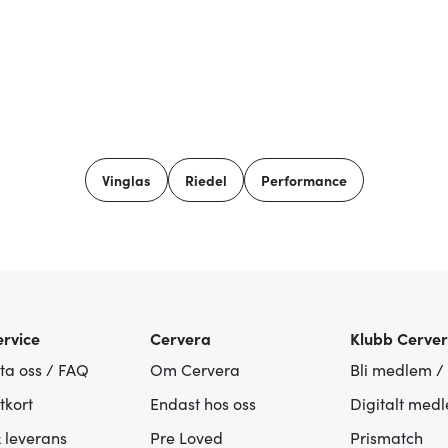
Vinglas
Riedel
Performance
rvice
Cervera
Klubb Cerve
ta oss / FAQ
Om Cervera
Bli medlem /
tkort
Endast hos oss
Digitalt med
& leverans
Pre Loved
Prismatch