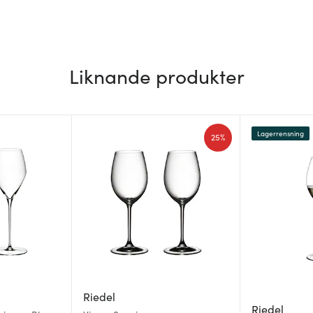
Liknande produkter
Lagerrensning
25%
Riedel
Riedel