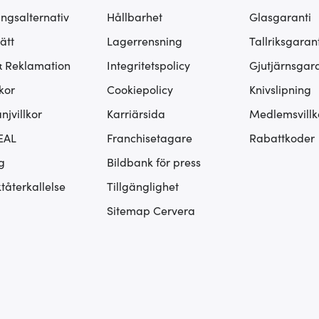
ingsalternativ
Hållbarhet
Glasgaranti
ätt
Lagerrensning
Tallriksgarant
& Reklamation
Integritetspolicy
Gjutjärnsgara
kor
Cookiepolicy
Knivslipning
jvillkor
Karriärsida
Medlemsvillk
EAL
Franchisetagare
Rabattkoder
g
Bildbank för press
tåterkallelse
Tillgänglighet
Sitemap Cervera