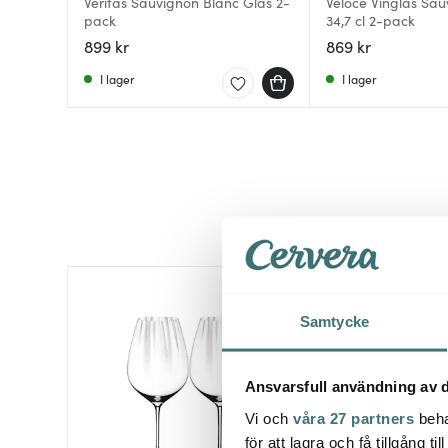
Veritas Sauvignon Blanc Glas 2-
Veloce Vinglas Sau
pack
34,7 cl 2-pack
899 kr
869 kr
I lager
I lager
25%
Samtycke
Ansvarsfull användning av d
Vi och
våra 27 partners
beha
för att lagra och få tillgång t