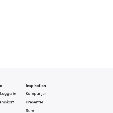
ra
Inspiration
 Logga in
Kampanjer
lemskort
Presenter
Rum