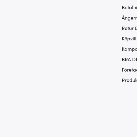
Betaln
Ångerr
Retur 
Köpvill
Kampan
BRA D
Företa
Produk