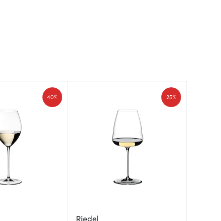
40%
25%
Riedel
Riedel
Eva So