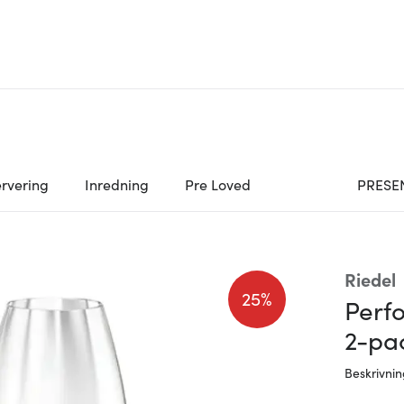
rvering
Inredning
Pre Loved
PRESE
Riedel
25%
Perf
2-pa
Beskrivni