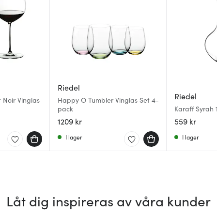
Riedel
Riedel
t Noir Vinglas
Happy O Tumbler Vinglas Set 4-
pack
Karaff Syrah 
1209 kr
559 kr
I lager
I lager
Låt dig inspireras av våra kunder