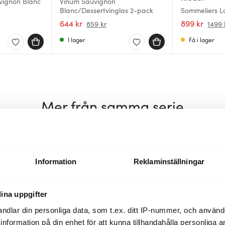
vignon Blanc
Vinum Sauvignon
Blanc/Dessertvinglas 2-pack
Sommeliers L
644 kr
899 kr
859 kr
1499 
I lager
Få i lager
Mer från samma serie
BRA DEAL
25%
Information
Reklaminställningar
ina uppgifter
ndlar din personliga data, som t.ex. ditt IP-nummer, och använ
ill information på din enhet för att kunna tillhandahålla personliga