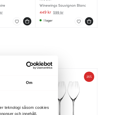
Veritas
oire
Winewings Sauvignon Blanc
Sauvign
2-pack
449 kr
559 kr
899 kr
kr
599 kr
I lager
I lager
I lager
25%
25%
Om
der teknologi såsom cookies
 annonser och innehåll,