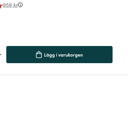
r
959 kr
+
Lägg i varukorgen