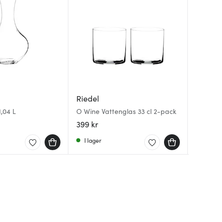
Riedel
Riedel
Riedel
Drink Sp
1,04 L
O Wine Vattenglas 33 cl 2-pack
Vinum B
pack
399 kr
644 kr
579 kr
I lager
I lager
I lager