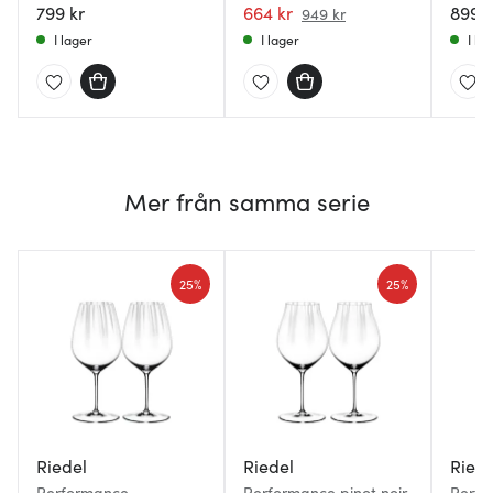
799 kr
664 kr
899 k
949 kr
I lager
I lager
I la
Mer från samma serie
25%
25%
Riedel
Riedel
Riede
Performance
Performance pinot noir
Perfo