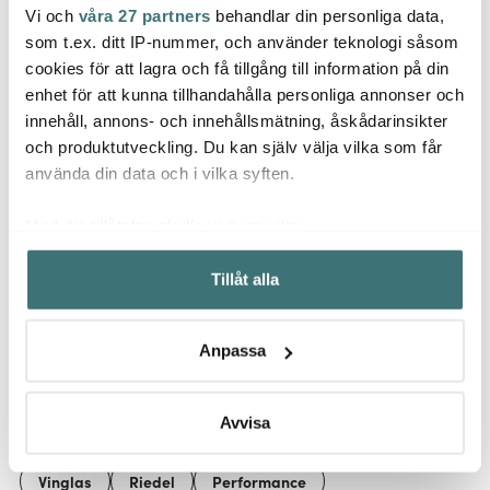
Vi och
våra 27 partners
behandlar din personliga data,
Riedel
Riede
Riedel
som t.ex. ditt IP-nummer, och använder teknologi såsom
Bar Tumbler Whisky
Veloc
Optical O Whiskyglas
Veritas Ölglas 2-pack
2-pac
cookies för att lagra och få tillgång till information på din
2-pack
enhet för att kunna tillhandahålla personliga annonser och
499 kr
909 kr
664 k
innehåll, annons- och innehållsmätning, åskådarinsikter
I lager
I lager
I la
och produktutveckling. Du kan själv välja vilka som får
använda din data och i vilka syften.
Med din tillåtelse skulle vi även vilja:
Samla in information om din geografiska plats som
Tillåt alla
kan ha en noggrannhet på upp till flera meter
Låt dig inspireras av våra kunder
Identifiera din enhet genom att aktivt skanna den för
specifika kännetecken (fingeravtryck)
Anpassa
Ta reda på mer om hur dina personliga uppgifter
behandlas och ställ in dina preferenser i
detaljsektionen
.
Relaterade sidor
Du kan ändra eller dra tillbaka ditt samtycke när som
Avvisa
helst från cookie-förklaringen.
Vinglas
Riedel
Performance