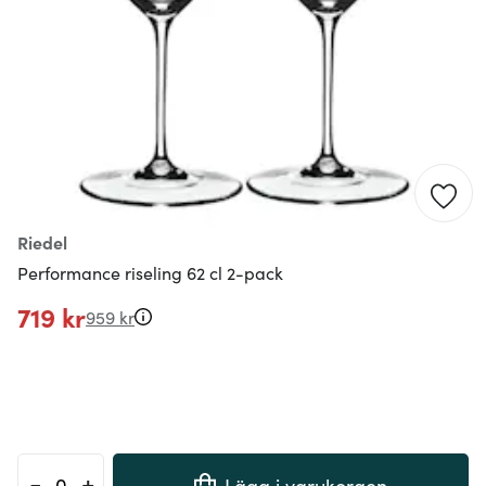
Riedel
Performance riseling 62 cl 2-pack
719 kr
959 kr
-
+
Lägg i varukorgen