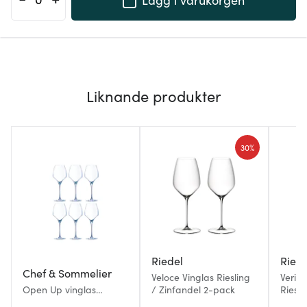
Liknande produkter
30%
Riedel
Riede
Chef & Sommelier
Veloce Vinglas Riesling
Verita
Open Up vinglas
/ Zinfandel 2-pack
Riesl
universal 40 cl 6-pack
2-pac