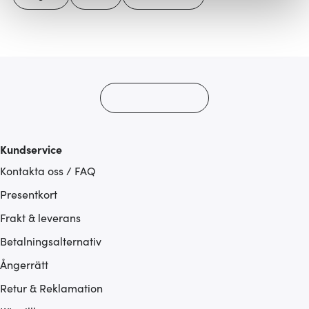
Vi använder cookies för att innehållet och annonserna
ska anpassas efter det som vi tror att du tycker om. Det
gör också att vi kan analysera vår trafik och göra
hemsidan ännu bättre. Du bestämmer själv vilka cookies
som du vill dela med dig av.
Kundservice
Kontakta oss / FAQ
Presentkort
Frakt & leverans
Betalningsalternativ
Ångerrätt
Retur & Reklamation