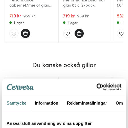
cabernet/merlot glas
glas 83 cl 2-pack
1,04 L
84 cl 2-pack
719 kr
719 kr
532 k
959 kr
959 kr
I lager
I lager
I la
Du kanske också gillar
Samtycke
Information
Reklaminställningar
Om
Ansvarsfull användning av dina uppgifter