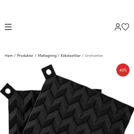
Hem
/
Produkter
/
Matlagning
/
Kökstextilier
/
Grytvantar
40%