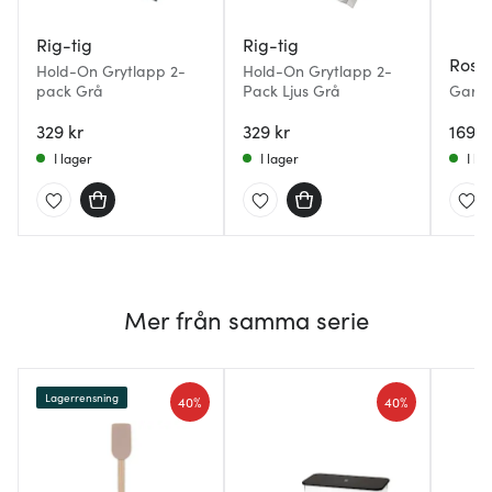
Rig-tig
Rig-tig
Rose
Hold-On Grytlapp 2-
Hold-On Grytlapp 2-
pack Grå
Pack Ljus Grå
Garn 
cm 2-
329 kr
329 kr
169 k
I lager
I lager
I la
Mer från samma serie
Lagerrensning
40%
40%