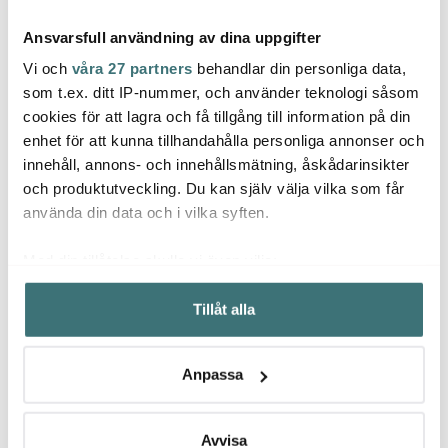
Ansvarsfull användning av dina uppgifter
Vi och
våra 27 partners
behandlar din personliga data,
som t.ex. ditt IP-nummer, och använder teknologi såsom
cookies för att lagra och få tillgång till information på din
Bastian
Aarke
Gefu
enhet för att kunna tillhandahålla personliga annonser och
Grytvante 33x18 cm
Aarke Co2
Messi
innehåll, annons- och innehållsmätning, åskådarinsikter
svart
Kolsyrepatron 100%
ugnst
Renewable 425g
stål/s
och produktutveckling. Du kan själv välja vilka som får
129 kr
249 kr
281 k
använda din data och i vilka syften.
I lager
I lager
I la
Med din tillåtelse skulle vi även vilja:
Samla in information om din geografiska plats som
Tillåt alla
kan ha en noggrannhet på upp till flera meter
Identifiera din enhet genom att aktivt skanna den för
specifika kännetecken (fingeravtryck)
Låt dig inspireras av våra kunder
Anpassa
Ta reda på mer om hur dina personliga uppgifter
behandlas och ställ in dina preferenser i
detaljsektionen
.
Du kan ändra eller dra tillbaka ditt samtycke när som
Avvisa