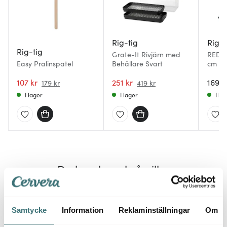
Rig-tig
Rig-t
Rig-tig
Grate-It Rivjärn med
REDO 
Easy Pralinspatel
Behållare Svart
cm Sv
107 kr
251 kr
169 k
179 kr
419 kr
I lager
I lager
I la
Du kanske också gillar
Samtycke
Information
Reklaminställningar
Om