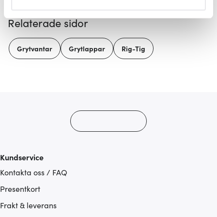
helst från cookie-förklaringen.
Relaterade sidor
Vi använder cookies för att innehållet och annonserna
ska anpassas efter det som vi tror att du tycker om. Det
Grytvantar
Grytlappar
Rig-Tig
gör också att vi kan analysera vår trafik och göra
hemsidan ännu bättre. Du bestämmer själv vilka cookies
som du vill dela med dig av.
Kundservice
Kontakta oss / FAQ
Presentkort
Frakt & leverans