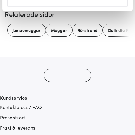
helst från cookie-förklaringen.
Relaterade sidor
Vi använder cookies för att innehållet och annonserna
ska anpassas efter det som vi tror att du tycker om. Det
Jumbomuggar
Muggar
Rörstrand
Ostindia Flor
gör också att vi kan analysera vår trafik och göra
hemsidan ännu bättre. Du bestämmer själv vilka cookies
som du vill dela med dig av.
Kundservice
Kontakta oss / FAQ
Presentkort
Frakt & leverans