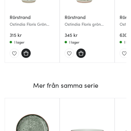
Rörstrand
Rörstrand
Rörs
Ostindia Floris Grön
Ostindia Floris grön
Ostin
mugg 30 cl
mugg 40 cl
pack 
315 kr
345 kr
630 k
I lager
I lager
I la
Mer från samma serie