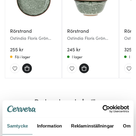
Rörstrand
Rörstrand
Rörs
Ostindia Floris Grön
Ostindia Floris Grön
Ostind
Assiett 16 cm
skål 30 cl
skål 5
255 kr
245 kr
325 k
Få i lager
I lager
I la
Du kanske också gillar
Endast hos oss
Endast
Samtycke
Information
Reklaminställningar
Om