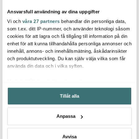
Ansvarsfull användning av dina uppgifter
Vi och
våra 27 partners
behandlar din personliga data,
som t.ex. ditt IP-nummer, och använder teknologi såsom
cookies för att lagra och få tillgång till information på din
Hackit
enhet för att kunna tillhandahålla personliga annonser och
Rörstrand
Rörs
Hackit Köttfärshackare
innehåll, annons- och innehållsmätning, åskådarinsikter
22,5 cm Svart
Swedish Grace Tallrik
Ostind
27 cm 4-pack Snö
och produktutveckling. Du kan själv välja vilka som får
129 kr
1250 kr
325 k
använda din data och i vilka syften.
I lager
I lager
I la
Med din tillåtelse skulle vi även vilja:
Samla in information om din geografiska plats som
Tillåt alla
kan ha en noggrannhet på upp till flera meter
Identifiera din enhet genom att aktivt skanna den för
specifika kännetecken (fingeravtryck)
Låt dig inspireras av våra kunder
Anpassa
Ta reda på mer om hur dina personliga uppgifter
behandlas och ställ in dina preferenser i
detaljsektionen
.
Du kan ändra eller dra tillbaka ditt samtycke när som
Avvisa