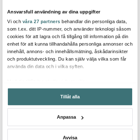
Ansvarsfull användning av dina uppgifter
Vi och
våra 27 partners
behandlar din personliga data,
som t.ex. ditt IP-nummer, och använder teknologi såsom
cookies för att lagra och få tillgång till information på din
enhet för att kunna tillhandahålla personliga annonser och
Rörstrand
Rörstrand
Rose
innehåll, annons- och innehållsmätning, åskådarinsikter
Ostindia Floris Skål 50
Ostindia Floris Tallrik
Grand
cl
blå 27 cm
Cogna
och produktutveckling. Du kan själv välja vilka som får
325 kr
415 kr
pack
153 k
använda din data och i vilka syften.
I lager
I lager
Få i
Med din tillåtelse skulle vi även vilja:
Samla in information om din geografiska plats som
Tillåt alla
kan ha en noggrannhet på upp till flera meter
Identifiera din enhet genom att aktivt skanna den för
specifika kännetecken (fingeravtryck)
Låt dig inspireras av våra kunder
Anpassa
Ta reda på mer om hur dina personliga uppgifter
behandlas och ställ in dina preferenser i
detaljsektionen
.
Du kan ändra eller dra tillbaka ditt samtycke när som
Avvisa