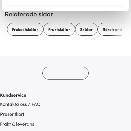
helst från cookie-förklaringen.
Relaterade sidor
Vi använder cookies för att innehållet och annonserna
ska anpassas efter det som vi tror att du tycker om. Det
Frukostskålar
Fruktskålar
Skålar
Rörstrand
gör också att vi kan analysera vår trafik och göra
hemsidan ännu bättre. Du bestämmer själv vilka cookies
som du vill dela med dig av.
Kundservice
Kontakta oss / FAQ
Presentkort
Frakt & leverans