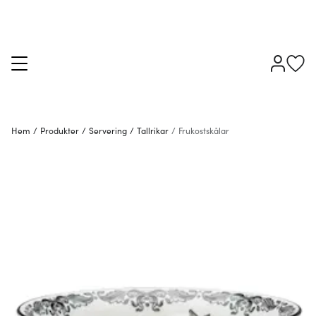
Hem
/
Produkter
/
Servering
/
Tallrikar
/
Frukostskålar