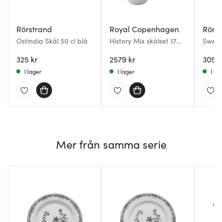
Rörstrand
Royal Copenhagen
Rörs
Ostindia Skål 50 cl blå
History Mix skålset 17
Swedi
cm 3 delar
Skål 6
325 kr
2579 kr
305 k
I lager
I lager
I la
Mer från samma serie