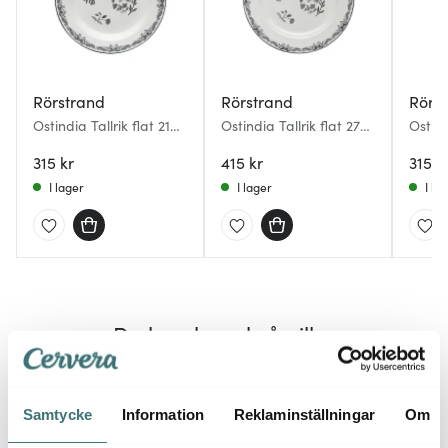
Rörstrand
Rörstrand
Rörs
Ostindia Tallrik flat 21
Ostindia Tallrik flat 27
Ostindia Mug
cm svart
cm svart
svart
315 kr
415 kr
315 k
I lager
I lager
I la
Du kanske också gillar
Samtycke
Information
Reklaminställningar
Om