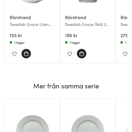
Rörstrand
Rörstrand
Rörs
Swedish Grace Liten
Swedish Grace Skål 30
Swedi
Skål 10 cl Snö
cl Dimma
cl Jub
155 kr
195 kr
275 k
I lager
I lager
I la
Mer från samma serie