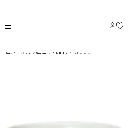
Hem
/
Produkter
/
Servering
/
Tallrikar
/
Frukostskålar