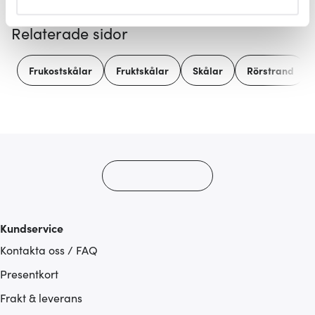
helst från cookie-förklaringen.
Relaterade sidor
Vi använder cookies för att innehållet och annonserna
ska anpassas efter det som vi tror att du tycker om. Det
Frukostskålar
Fruktskålar
Skålar
Rörstrand
gör också att vi kan analysera vår trafik och göra
hemsidan ännu bättre. Du bestämmer själv vilka cookies
som du vill dela med dig av.
Kundservice
Kontakta oss / FAQ
Presentkort
Frakt & leverans