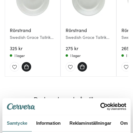
Rörstrand
Rörstrand
Rörs
Swedish Grace Tallrik
Swedish Grace Tallrik
Swedi
flat 27 cm Dimma
flat 21 cm Dimma
17 cm
325 kr
275 kr
265 k
I lager
I lager
I la
Du kanske också gillar
Samtycke
Information
Reklaminställningar
Om