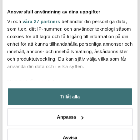
Ansvarsfull användning av dina uppgifter
Vi och
våra 27 partners
behandlar din personliga data,
som t.ex. ditt IP-nummer, och använder teknologi såsom
cookies för att lagra och få tillgång till information på din
enhet för att kunna tillhandahålla personliga annonser och
Rörstrand
Rörstrand
Emer
innehåll, annons- och innehållsmätning, åskådarinsikter
Swedish Grace Skål 1 L
Swedish Grace
Köksv
Snö
Ugnsform 2,5 L Snö
och produktutveckling. Du kan själv välja vilka som får
355 kr
825 kr
129 k
använda din data och i vilka syften.
I lager
I lager
I la
Med din tillåtelse skulle vi även vilja:
Samla in information om din geografiska plats som
Tillåt alla
kan ha en noggrannhet på upp till flera meter
Identifiera din enhet genom att aktivt skanna den för
specifika kännetecken (fingeravtryck)
Låt dig inspireras av våra kunder
Anpassa
Ta reda på mer om hur dina personliga uppgifter
behandlas och ställ in dina preferenser i
detaljsektionen
.
Du kan ändra eller dra tillbaka ditt samtycke när som
Avvisa