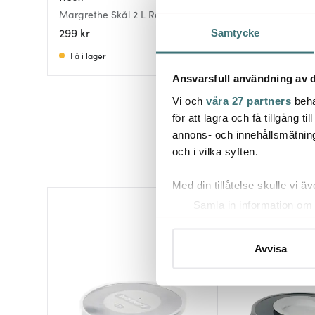
Margrethe Skål 2 L Röd
Margrethe skål 1,5
299 kr
249 kr
Samtycke
Få i lager
I lager
Ansvarsfull användning av d
Vi och
våra 27 partners
beha
för att lagra och få tillgång t
annons- och innehållsmätning
och i vilka syften.
Med din tillåtelse skulle vi äve
Samla in information om 
31%
Identifiera din enhet gen
Ta reda på mer om hur dina pe
Avvisa
eller dra tillbaka ditt samtyc
Vi använder cookies för att 
att vi kan analysera vår tra