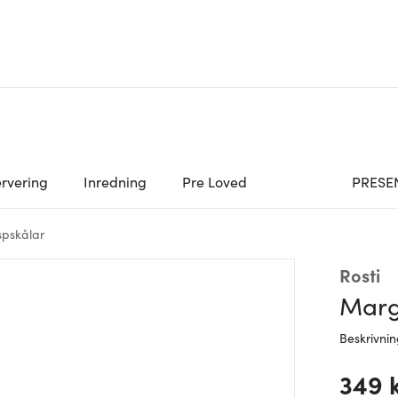
rvering
Inredning
Pre Loved
PRESE
spskålar
Rosti
Margr
Beskrivni
349 