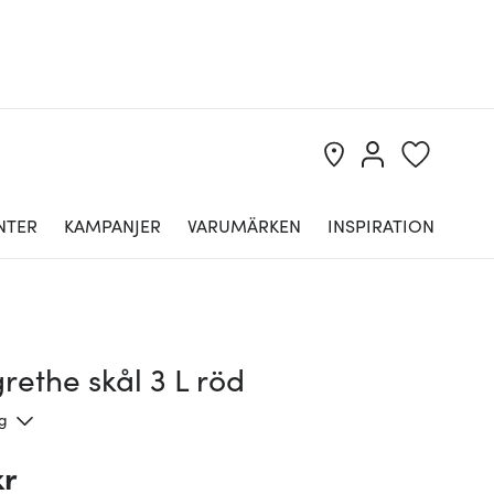
NTER
KAMPANJER
VARUMÄRKEN
INSPIRATION
ethe skål 3 L röd
ng
kr