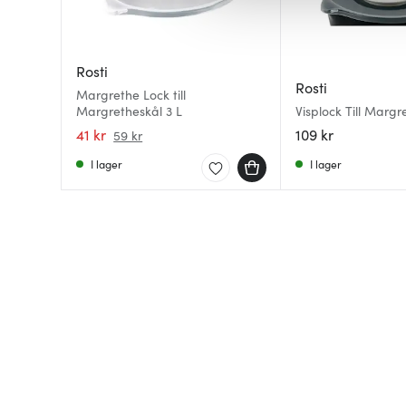
av.
Rosti
Rosti
Margrethe Lock till
Margretheskål 3 L
Visplock Till Margr
41 kr
109 kr
59 kr
I lager
I lager