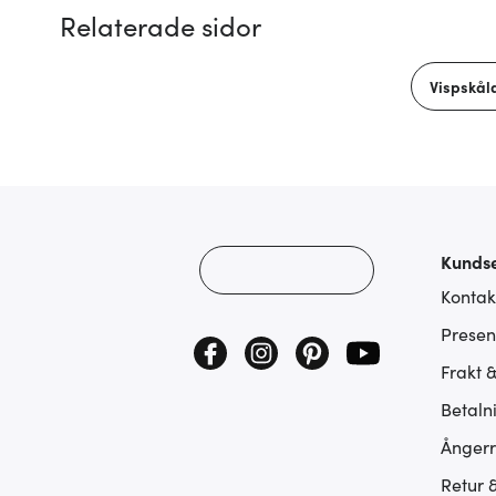
Relaterade sidor
Vispskål
Kundse
Kontak
Presen
Frakt 
Betaln
Ångerr
Retur 