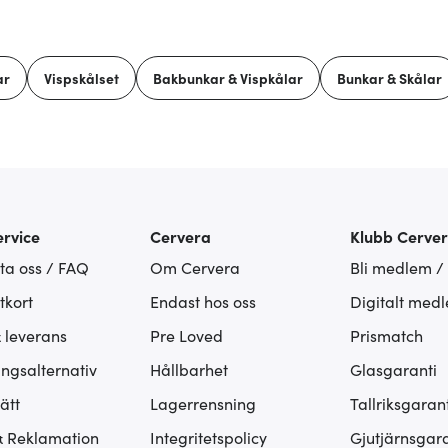
ar
Vispskålset
Bakbunkar & Vispkålar
Bunkar & Skålar
rvice
Cervera
Klubb Cerve
ta oss / FAQ
Om Cervera
Bli medlem /
tkort
Endast hos oss
Digitalt med
& leverans
Pre Loved
Prismatch
ingsalternativ
Hållbarhet
Glasgaranti
ätt
Lagerrensning
Tallriksgarant
& Reklamation
Integritetspolicy
Gjutjärnsgara