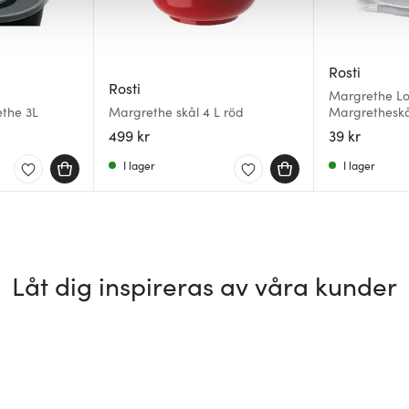
Rosti
Rosti
Margrethe Loc
ethe 3L
Margrethe skål 4 L röd
Margretheskå
499 kr
39 kr
I lager
I lager
Låt dig inspireras av våra kunder