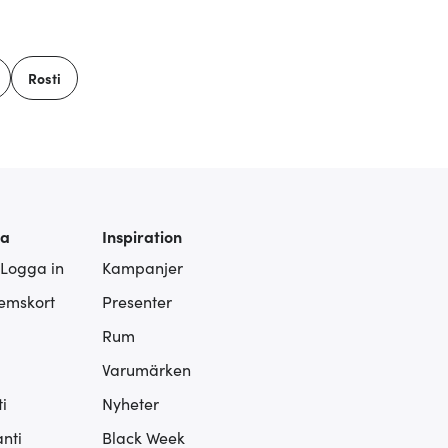
Rosti
ra
Inspiration
 Logga in
Kampanjer
lemskort
Presenter
Rum
Varumärken
i
Nyheter
nti
Black Week