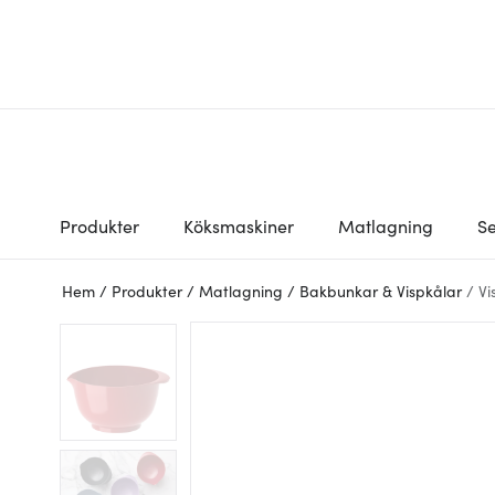
Produkter
Köksmaskiner
Matlagning
Se
Hem
/
Produkter
/
Matlagning
/
Bakbunkar & Vispkålar
/
Vi