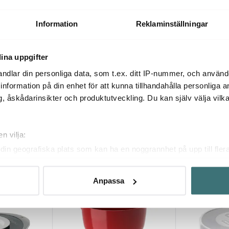
 L röd
Margrethe Skål 0,75 L Röd
Margrethe Sk
179 kr
599 kr
Information
Reklaminställningar
Få i lager
Få i lager
ina uppgifter
ndlar din personliga data, som t.ex. ditt IP-nummer, och använ
ill information på din enhet för att kunna tillhandahålla personliga
, åskådarinsikter och produktutveckling. Du kan själv välja vilk
Du kanske också gillar
n vilja:
din geografiska plats som kan ha en noggrannhet på upp till fler
om att aktivt skanna den för specifika kännetecken (fingeravtryc
rsonliga uppgifter behandlas och ställ in dina preferenser i
deta
Anpassa
ke när som helst från cookie-förklaringen.
innehållet och annonserna ska anpassas efter det som vi tror att
fik och göra hemsidan ännu bättre. Du bestämmer själv vilka cook