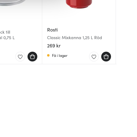
Rosti
Rosti
Rosti
k till
Mensura
Margreth
l 0,75 L
Classic Mixkanna 1,25 L Röd
Klar
Margret
269 kr
169 kr
41 kr
5
Få i lager
I lager
I lager