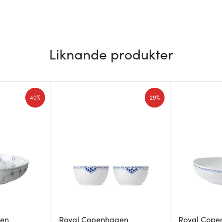
Liknande produkter
40%
29%
gen
Royal Copenhagen
Royal Cope