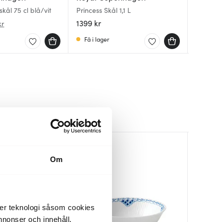
skål 75 cl blå/vit
Princess Skål 1,1 L
Princess
Blue Fl
fot 17,5
1399 kr
1444 kr
1739 kr
kr
Få i lager
Få i la
I lager
15%
Om
der teknologi såsom cookies
 annonser och innehåll,