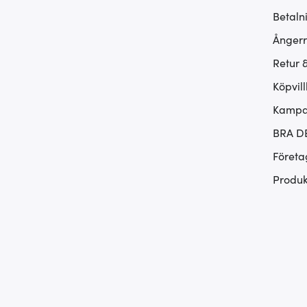
Betaln
Ångerr
Retur 
Köpvill
Kampan
BRA D
Företa
Produk