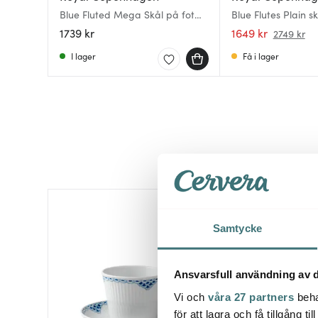
Blue Fluted Mega Skål på fot
Blue Flutes Plain sk
17,5 cm
1739 kr
1649 kr
2749 kr
I lager
Få i lager
Samtycke
Ansvarsfull användning av d
Vi och
våra 27 partners
beha
för att lagra och få tillgång t