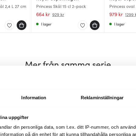
ål 2,4 L 27 cm
Princess Skål 15 cl 2-pack
Princess oval 
664 kr
979 kr
929 kr
1299 
I lager
I lager
Mer från samma serie
26%
Information
Reklaminställningar
ina uppgifter
ndlar din personliga data, som t.ex. ditt IP-nummer, och använ
ill information på din enhet för att kunna tillhandahålla personliga