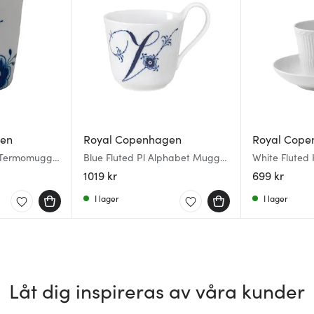
gen
Royal Copenhagen
Royal Cope
 Termomugg
Blue Fluted Pl Alphabet Mugg
White Fluted
33 cl V
med högt han
1019 kr
699 kr
I lager
I lager
Låt dig inspireras av våra kunder