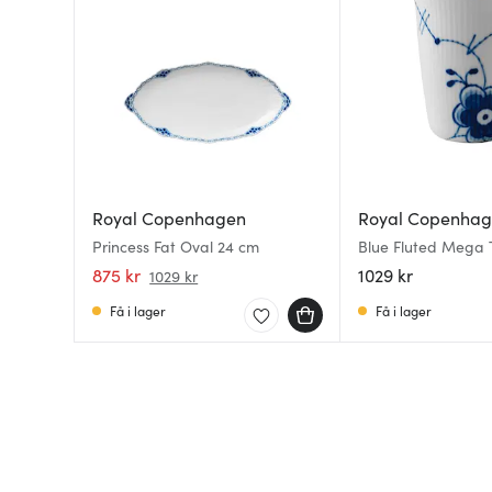
Royal Copenhagen
Royal Copenha
Princess Fat Oval 24 cm
Blue Fluted Mega
39 cl
875 kr
1029 kr
1029 kr
Få i lager
Få i lager