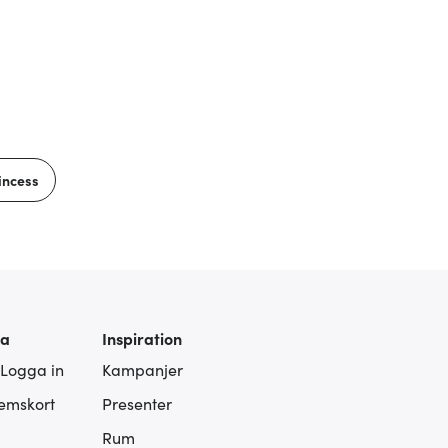
incess
ra
Inspiration
 Logga in
Kampanjer
lemskort
Presenter
Rum