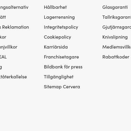
ingsalternativ
Hållbarhet
Glasgaranti
ätt
Lagerrensning
Tallriksgarant
& Reklamation
Integritetspolicy
Gjutjärnsgara
kor
Cookiepolicy
Knivslipning
jvillkor
Karriärsida
Medlemsvillk
EAL
Franchisetagare
Rabattkoder
g
Bildbank för press
tåterkallelse
Tillgänglighet
Sitemap Cervera