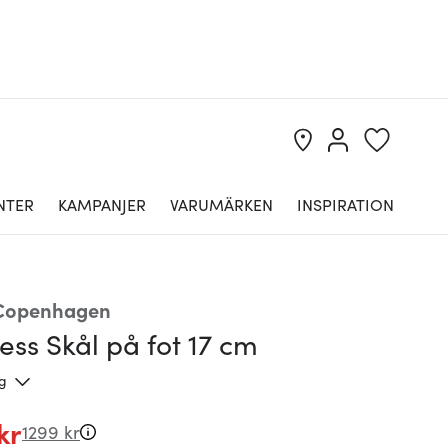
NTER
KAMPANJER
VARUMÄRKEN
INSPIRATION
 Copenhagen
ess Skål på fot 17 cm
ng
kr
1299 kr