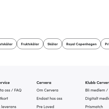
stskålar
Fruktskålar
Skålar
Royal Copenhagen
Pr
rvice
Cervera
Klubb Cerve
ta oss / FAQ
Om Cervera
Bli medlem /
tkort
Endast hos oss
Digitalt med
& leverans
Pre Loved
Prismatch