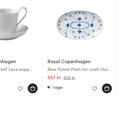
nhagen
Royal Copenhagen
Royal 
Royal 
 Half Lace kopp
Blue Fluted Plain fat ovalt 23x15
Blue Flu
Princes
dtag 24 cl + fat
cm
cm
557 kr
359 kr
875 kr
929 kr
I lager
I lager
Få i la