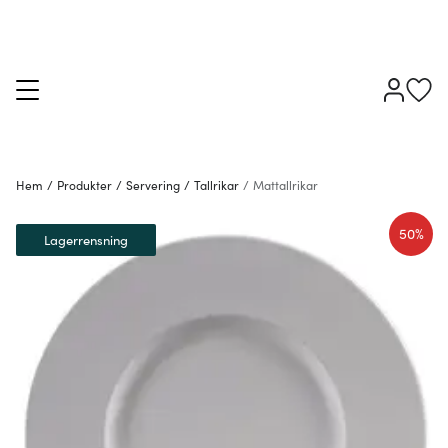
Hem
/
Produkter
/
Servering
/
Tallrikar
/
Mattallrikar
50%
Lagerrensning