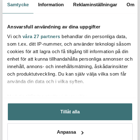
Samtycke
Information
Reklaminställningar
Om
Lagerrensning
Lagerrensning
Lagerr
50%
50%
Ansvarsfull användning av dina uppgifter
Vi och
våra 27 partners
behandlar din personliga data,
som t.ex. ditt IP-nummer, och använder teknologi såsom
cookies för att lagra och få tillgång till information på din
enhet för att kunna tillhandahålla personliga annonser och
innehåll, annons- och innehållsmätning, åskådarinsikter
och produktutveckling. Du kan själv välja vilka som får
Royal Porcelain
Royal Porcelain
Royal
använda din data och i vilka syften.
Silver Paisley Såssnipa
Angelina Platinum
Angel
40 cl Vit
Dessertskål 13 cm Vit
Kaffek
500 kr
250 kr
240 k
999 kr
499 kr
Med din tillåtelse skulle vi även vilja:
I lager
I lager
I la
Samla in information om din geografiska plats som
Tillåt alla
kan ha en noggrannhet på upp till flera meter
Identifiera din enhet genom att aktivt skanna den för
specifika kännetecken (fingeravtryck)
Anpassa
Ta reda på mer om hur dina personliga uppgifter