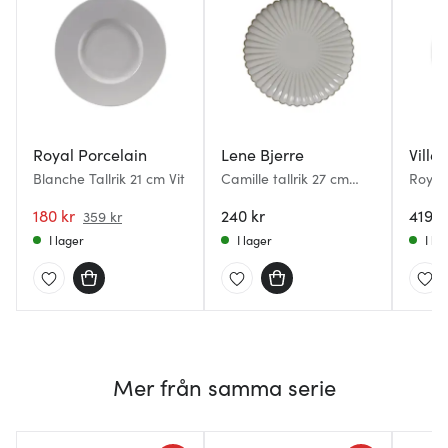
Royal Porcelain
Lene Bjerre
Ville
Blanche Tallrik 21 cm Vit
Camille tallrik 27 cm
Royal
benvit
Vit
180 kr
240 kr
419 k
359 kr
I lager
I lager
I la
Mer från samma serie