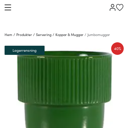
Hem
/
Produkter
/
Servering
/
Koppar & Muggar
/
Jumbomuggar
40%
Lagerrensning