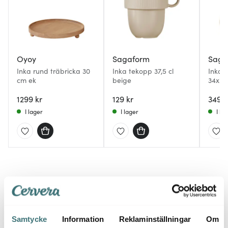
Oyoy
Sagaform
Saga
Inka rund träbricka 30
Inka tekopp 37,5 cl
Inka s
cm ek
beige
34x20
1299 kr
129 kr
349 k
I lager
I lager
I la
Du kanske också gillar
Samtycke
Information
Reklaminställningar
Om