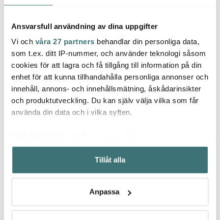
Ansvarsfull användning av dina uppgifter
Vi och
våra 27 partners
behandlar din personliga data,
som t.ex. ditt IP-nummer, och använder teknologi såsom
cookies för att lagra och få tillgång till information på din
Sagaform
Sagaform
enhet för att kunna tillhandahålla personliga annonser och
Saga
innehåll, annons- och innehållsmätning, åskådarinsikter
Astrid rivjärn 32x3,5 cm
Nature Ostkupa
svart/silver
Ekknopp
Sten 
och produktutveckling. Du kan själv välja vilka som får
använda din data och i vilka syften.
149 kr
649 kr
379 k
I lager
I lager
I la
Med din tillåtelse skulle vi även vilja:
Samla in information om din geografiska plats som
Tillåt alla
kan ha en noggrannhet på upp till flera meter
Identifiera din enhet genom att aktivt skanna den för
specifika kännetecken (fingeravtryck)
Anpassa
Låt dig inspireras av våra kunder
Ta reda på mer om hur dina personliga uppgifter
behandlas och ställ in dina preferenser i
detaljsektionen
.