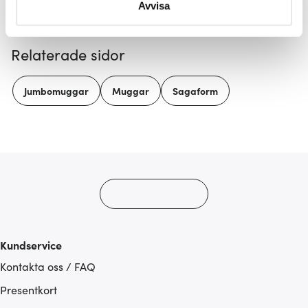
Du kan ändra eller dra tillbaka ditt samtycke när som
Avvisa
helst från cookie-förklaringen.
Relaterade sidor
Vi använder cookies för att innehållet och annonserna
ska anpassas efter det som vi tror att du tycker om. Det
gör också att vi kan analysera vår trafik och göra
Jumbomuggar
Muggar
Sagaform
hemsidan ännu bättre. Du bestämmer själv vilka cookies
som du vill dela med dig av.
Kundservice
Kontakta oss / FAQ
Presentkort