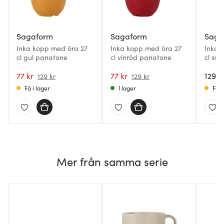
Sagaform
Sagaform
Saga
Inka kopp med öra 27
Inka kopp med öra 27
Inka 
cl gul panatone
cl vinröd panatone
cl sva
77 kr
77 kr
129 k
129 kr
129 kr
Få i lager
I lager
Få i
Mer från samma serie