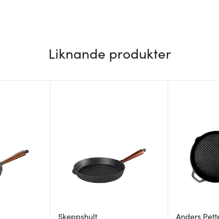
Liknande produkter
Skeppshult
Anders Pett