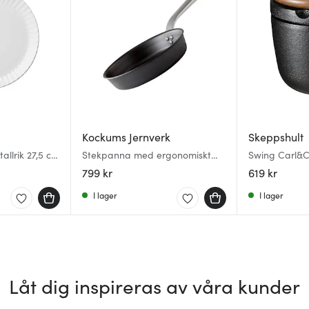
Kockums Jernverk
Skeppshult
allrik 27,5 cm
Stekpanna med ergonomiskt
Swing Carl&Ca
handtag 24 cm kolstål
pepparkvarn
799 kr
619 kr
gjutjärn/valn
I lager
I lager
Låt dig inspireras av våra kunder