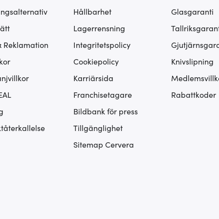
ingsalternativ
Hållbarhet
Glasgaranti
ätt
Lagerrensning
Tallriksgarant
& Reklamation
Integritetspolicy
Gjutjärnsgara
kor
Cookiepolicy
Knivslipning
jvillkor
Karriärsida
Medlemsvillk
EAL
Franchisetagare
Rabattkoder
g
Bildbank för press
tåterkallelse
Tillgänglighet
Sitemap Cervera