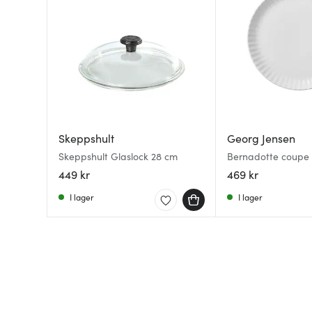
Skeppshult
Georg Jensen
Skeppshult Glaslock 28 cm
Bernadotte coupe t
vit
449 kr
469 kr
I lager
I lager