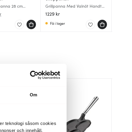
lpanna 28 cm
Grillpanna Med Valnöt Handtag
Traditio
Professi
28 cm
med tr
fyrkant
1229 kr
1129 kr
1069 kr
r
Få i lager
I lager
I lager
BRA DEA
Om
der teknologi såsom cookies
 annonser och innehåll,