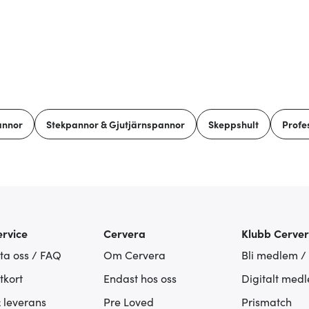
annor
Stekpannor & Gjutjärnspannor
Skeppshult
Profe
rvice
Cervera
Klubb Cerve
ta oss / FAQ
Om Cervera
Bli medlem /
tkort
Endast hos oss
Digitalt med
& leverans
Pre Loved
Prismatch