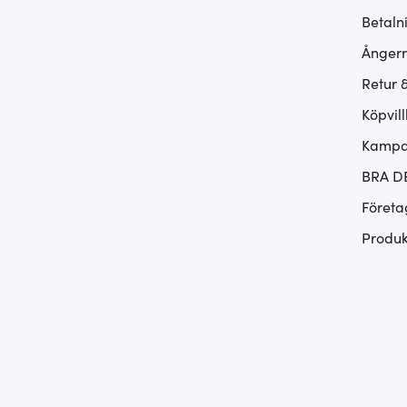
Betaln
Ångerr
Retur 
Köpvill
Kampan
BRA D
Företa
Produk