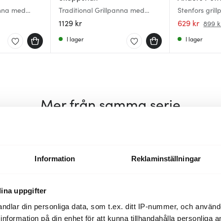
anna med
Traditional Grillpanna med
Stenfors gril
trähandtag 28 cm
gjutjärn/trä
1129 kr
629 kr
899 k
I lager
I lager
Mer från samma serie
Information
Reklaminställningar
ina uppgifter
ndlar din personliga data, som t.ex. ditt IP-nummer, och använ
ill information på din enhet för att kunna tillhandahålla personliga