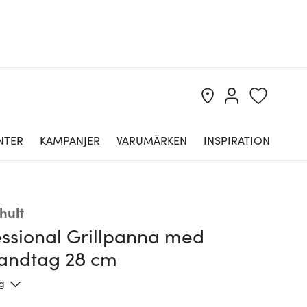
NTER
KAMPANJER
VARUMÄRKEN
INSPIRATION
hult
essional Grillpanna med
handtag 28 cm
ng