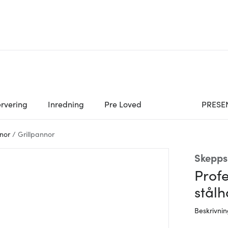
rvering
Inredning
Pre Loved
PRESE
nor
/
Grillpannor
Skepps
Prof
stål
Beskrivni