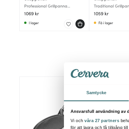
Professional Grillpanna
Traditional Grillp
fyrkantig 25x25 cm
trähandtag 25 cm
1069 kr
1059 kr
I lager
Få i lager
Samtycke
Ansvarsfull användning av d
Vi och
våra 27 partners
beha
för att lagra och få tillgång t