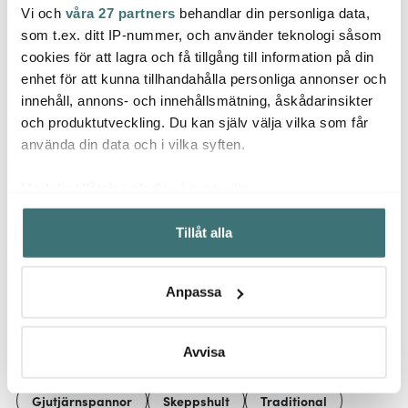
Vi och
våra 27 partners
behandlar din personliga data,
Jonas
Ming
Anders Petter
som t.ex. ditt IP-nummer, och använder teknologi såsom
Jonas Måttsats i 4 delar
Kökst
Steel Essentials
Rostfri
Svart
cookies för att lagra och få tillgång till information på din
stekspade 29 cm stål
enhet för att kunna tillhandahålla personliga annonser och
119 kr
129 kr
209 k
innehåll, annons- och innehållsmätning, åskådarinsikter
I lager
I lager
I la
och produktutveckling. Du kan själv välja vilka som får
använda din data och i vilka syften.
Med din tillåtelse skulle vi även vilja:
Samla in information om din geografiska plats som
Tillåt alla
kan ha en noggrannhet på upp till flera meter
Låt dig inspireras av våra kunder
Identifiera din enhet genom att aktivt skanna den för
specifika kännetecken (fingeravtryck)
Anpassa
Ta reda på mer om hur dina personliga uppgifter
behandlas och ställ in dina preferenser i
detaljsektionen
.
Relaterade sidor
Du kan ändra eller dra tillbaka ditt samtycke när som
Avvisa
helst från cookie-förklaringen.
Gjutjärnspannor
Skeppshult
Traditional