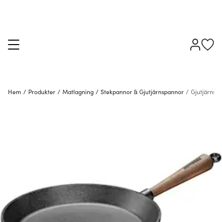
Hem
/
Produkter
/
Matlagning
/
Stekpannor & Gjutjärnspannor
/
Gjutjärnsp