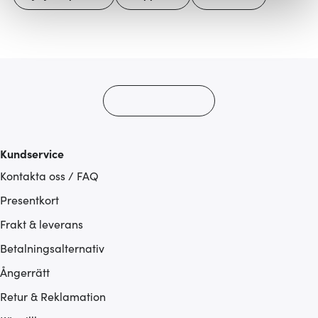
Vi använder cookies för att innehållet och annonserna
ska anpassas efter det som vi tror att du tycker om. Det
gör också att vi kan analysera vår trafik och göra
hemsidan ännu bättre. Du bestämmer själv vilka cookies
som du vill dela med dig av.
Kundservice
Kontakta oss / FAQ
Presentkort
Frakt & leverans
Betalningsalternativ
Ångerrätt
Retur & Reklamation