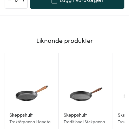
Liknande produkter
Skeppshult
Skeppshult
Skep
Traktörpanna Handtag
Traditional Stekpanna
Tradi
i Valnöt 24 cm
med trähandtag 28 cm
med t