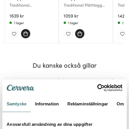
Traditional
Traditional Plättlagg
Trakt
Traktörpanna med
med Trähandtag 23 cm
i Valn
glaslock/trähandtag 28
1639 kr
1059 kr
1429 
cm
I lager
I lager
I la
Du kanske också gillar
Samtycke
Information
Reklaminställningar
Om
Ansvarsfull användning av dina uppgifter