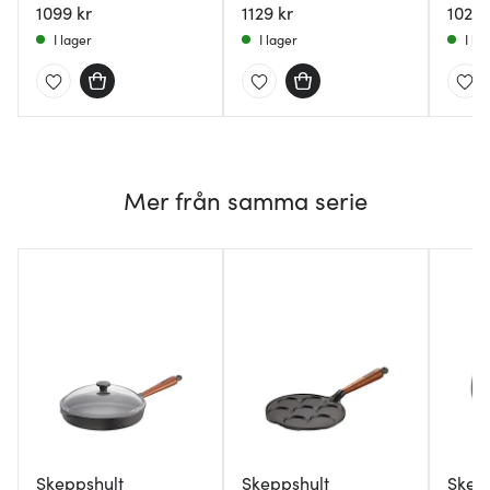
1099 kr
1129 kr
1029 
I lager
I lager
I la
Mer från samma serie
Skeppshult
Skeppshult
Skep