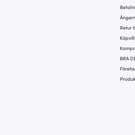
Betaln
Ångerr
Retur 
Köpvill
Kampan
BRA D
Företa
Produk