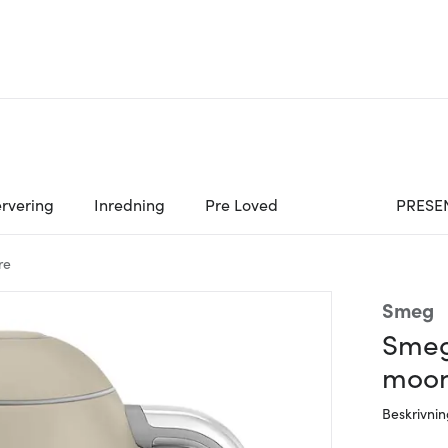
rvering
Inredning
Pre Loved
PRESE
re
Smeg
Smeg
moon
Beskrivni