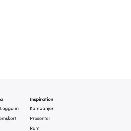
ra
Inspiration
 Logga in
Kampanjer
lemskort
Presenter
Rum