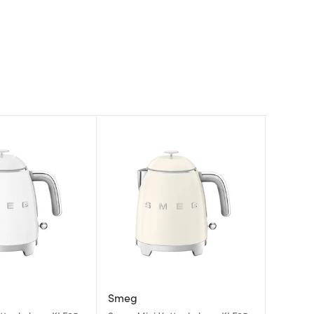
Smeg
Smeg
Eva So