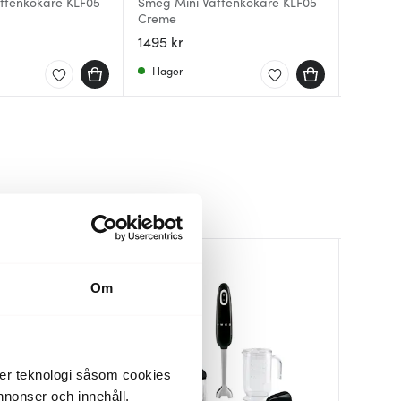
ttenkokare KLF05
Smeg Mini Vattenkokare KLF05
Smeg 50
Creme
Vattenk
KLF04 m
Creme
1495 kr
1499 kr
2395 kr
I lager
Få i la
I lager
Om
der teknologi såsom cookies
 annonser och innehåll,