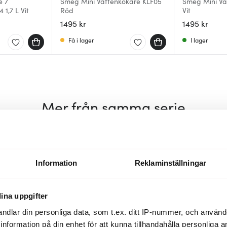
e 7
Smeg Mini Vattenkokare KLF05
Smeg Mini Va
1,7 L Vit
Röd
Vit
1495 kr
1495 kr
Få i lager
I lager
Mer från samma serie
20%
Information
Reklaminställningar
ina uppgifter
ndlar din personliga data, som t.ex. ditt IP-nummer, och använ
ill information på din enhet för att kunna tillhandahålla personliga