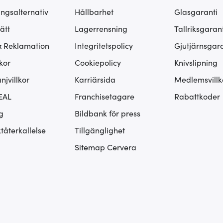
ingsalternativ
Hållbarhet
Glasgaranti
ätt
Lagerrensning
Tallriksgarant
& Reklamation
Integritetspolicy
Gjutjärnsgara
kor
Cookiepolicy
Knivslipning
jvillkor
Karriärsida
Medlemsvillk
EAL
Franchisetagare
Rabattkoder
g
Bildbank för press
tåterkallelse
Tillgänglighet
Sitemap Cervera