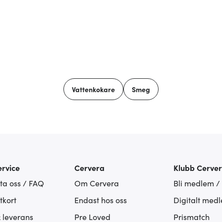
Vattenkokare
Smeg
rvice
Cervera
Klubb Cerve
ta oss / FAQ
Om Cervera
Bli medlem /
tkort
Endast hos oss
Digitalt med
& leverans
Pre Loved
Prismatch