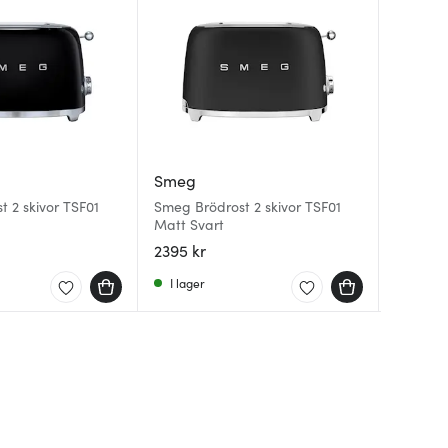
Smeg
Smeg
Smeg
 2 skivor TSF01
Smeg Brödrost 2 skivor TSF01
Smeg Ka
Smeg Br
Matt Svart
L Crem
Creme
2395 kr
2495 k
1995 kr
I lager
I lager
I lager