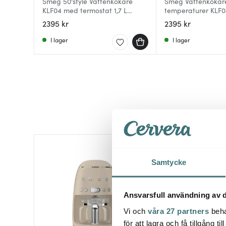
Smeg 50'style Vattenkokare
Smeg Vattenkokar
KLF04 med termostat 1,7 L
temperaturer KLF04 
Creme
2395 kr
2395 kr
I lager
I lager
Samtycke
Ansvarsfull användning av d
Vi och
våra 27 partners
beha
för att lagra och få tillgång t