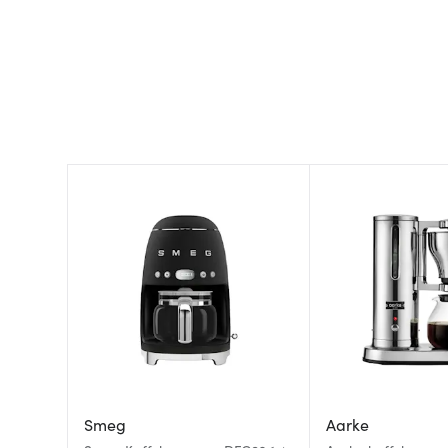
Smeg
Aarke