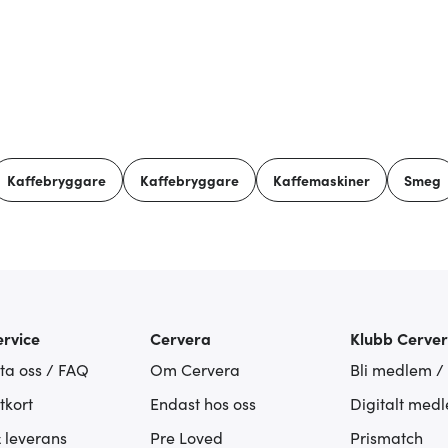
Kaffebryggare
Kaffebryggare
Kaffemaskiner
Smeg
rvice
Cervera
Klubb Cerve
ta oss / FAQ
Om Cervera
Bli medlem /
tkort
Endast hos oss
Digitalt med
& leverans
Pre Loved
Prismatch