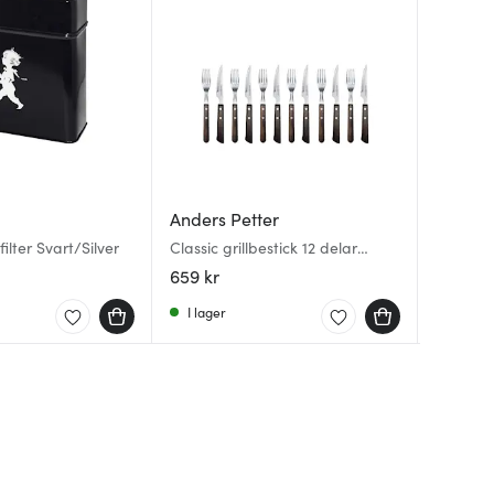
Anders Petter
Pulltex
Braban
filter Svart/Silver
Classic grillbestick 12 delar
Karaffb
SinkSide
brun/blank
33×42×5
659 kr
132 kr
749 kr
I lager
I lager
Få i la