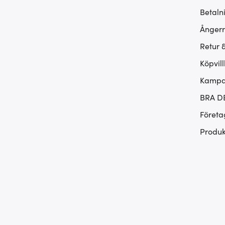
Betaln
Ångerr
Retur 
Köpvill
Kampan
BRA D
Företa
Produk