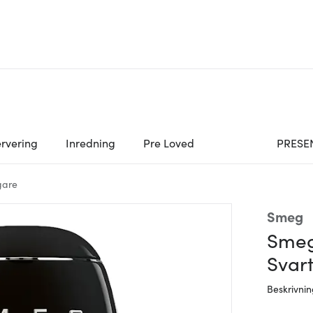
rvering
Inredning
Pre Loved
PRESE
gare
Smeg
Smeg
Svar
Beskrivni