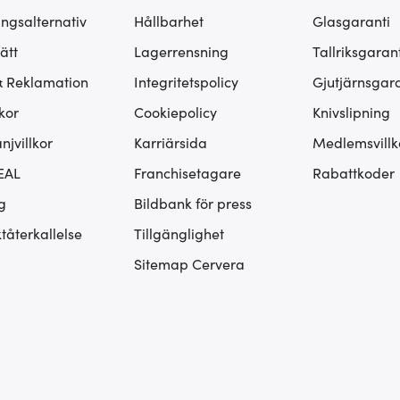
ingsalternativ
Hållbarhet
Glasgaranti
ätt
Lagerrensning
Tallriksgarant
& Reklamation
Integritetspolicy
Gjutjärnsgara
kor
Cookiepolicy
Knivslipning
jvillkor
Karriärsida
Medlemsvillk
EAL
Franchisetagare
Rabattkoder
g
Bildbank för press
tåterkallelse
Tillgänglighet
Sitemap Cervera