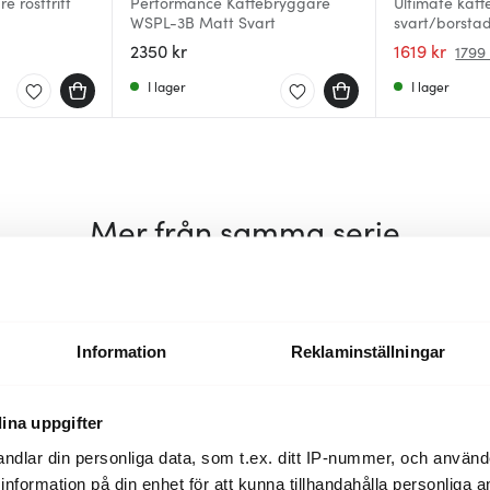
e rostfritt
Performance Kaffebryggare
Ultimate kaff
WSPL-3B Matt Svart
svart/borsta
2350 kr
1619 kr
1799 
I lager
I lager
Mer från samma serie
Information
Reklaminställningar
ina uppgifter
ndlar din personliga data, som t.ex. ditt IP-nummer, och använ
ill information på din enhet för att kunna tillhandahålla personliga