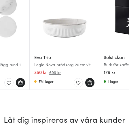
Eva Trio
Solstickan
lägg rund 10
Legio Nova brödkorg 20 cm vit
Burk för kaffe
350 kr
179 kr
699 kr
Få i lager
I lager
Låt dig inspireras av våra kunder