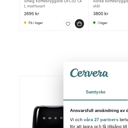
Smeg Kaffebryggare DFC02 1,4
Aarke kaffebryggar
L mattsvart
stål
2695 kr
3800 kr
Få i lager
I lager
Samtycke
Ansvarsfull användning av d
Vi och
våra 27 partners
beha
för att lagra och få tillgång t