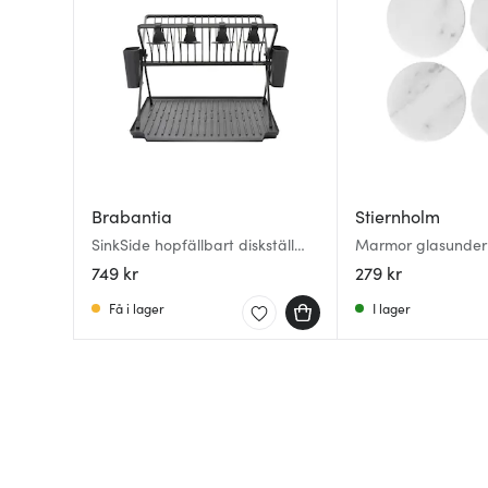
Brabantia
Stiernholm
SinkSide hopfällbart diskställ
Marmor glasunder
33×42×51 cm svart
cm 4-pack vit
749 kr
279 kr
Få i lager
I lager