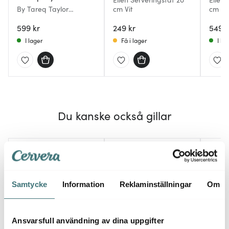
By Tareq Taylor
cm Vit
cm H
Stekpanna Ellen 28 cm
Rostfritt stål
599 kr
249 kr
549 k
I lager
Få i lager
I la
Du kanske också gillar
Samtycke
Information
Reklaminställningar
Om
Ansvarsfull användning av dina uppgifter