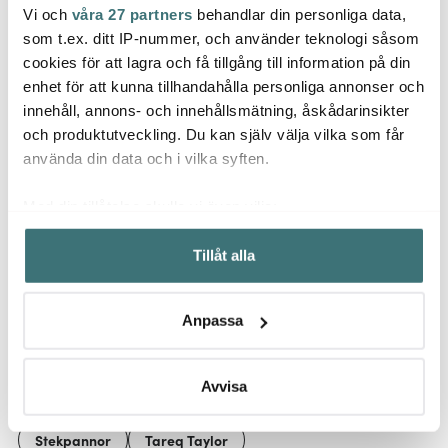
Vi och
våra 27 partners
behandlar din personliga data,
Caspari
Gastromax
Tareq
som t.ex. ditt IP-nummer, och använder teknologi såsom
Plate servett 33x33 cm
BIO stekspade
20-pack blå/grön
Divers
cookies för att lagra och få tillgång till information på din
perforerad 31 cm grå
Stål
enhet för att kunna tillhandahålla personliga annonser och
69 kr
59 kr
169 k
innehåll, annons- och innehållsmätning, åskådarinsikter
I lager
I lager
I la
och produktutveckling. Du kan själv välja vilka som får
använda din data och i vilka syften.
Med din tillåtelse skulle vi även vilja:
Samla in information om din geografiska plats som
Tillåt alla
kan ha en noggrannhet på upp till flera meter
Låt dig inspireras av våra kunder
Identifiera din enhet genom att aktivt skanna den för
specifika kännetecken (fingeravtryck)
Anpassa
Ta reda på mer om hur dina personliga uppgifter
behandlas och ställ in dina preferenser i
detaljsektionen
.
Relaterade sidor
Du kan ändra eller dra tillbaka ditt samtycke när som
Avvisa
helst från cookie-förklaringen.
Stekpannor
Tareq Taylor