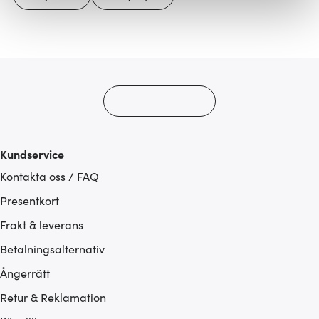
Vi använder cookies för att innehållet och annonserna
ska anpassas efter det som vi tror att du tycker om. Det
gör också att vi kan analysera vår trafik och göra
hemsidan ännu bättre. Du bestämmer själv vilka cookies
som du vill dela med dig av.
Kundservice
Kontakta oss / FAQ
Presentkort
Frakt & leverans
Betalningsalternativ
Ångerrätt
Retur & Reklamation