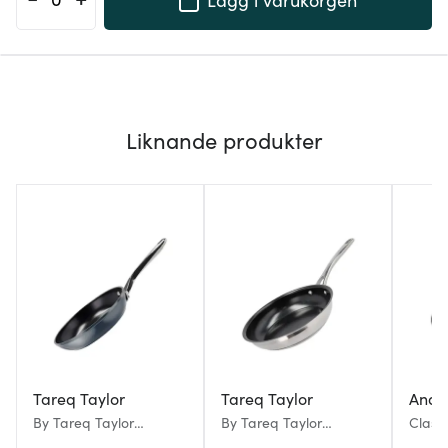
Liknande produkter
Tareq Taylor
Tareq Taylor
Ander
By Tareq Taylor
By Tareq Taylor
Class
Stekpanna Vivian 20
Stekpanna Ellen
stekp