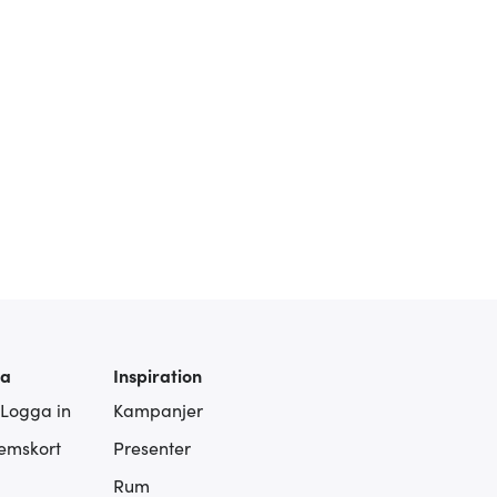
ra
Inspiration
 Logga in
Kampanjer
lemskort
Presenter
Rum