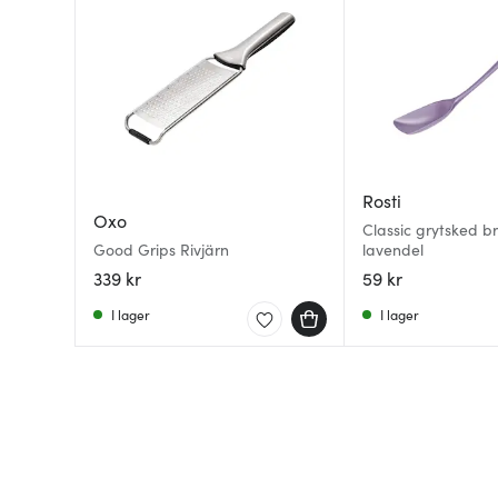
Rosti
Oxo
Classic grytsked b
Good Grips Rivjärn
lavendel
339 kr
59 kr
I lager
I lager