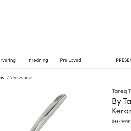
rvering
Inredning
Pre Loved
PRESE
nor
/
Stekpannor
Tareq T
By Ta
Kera
Beskrivni