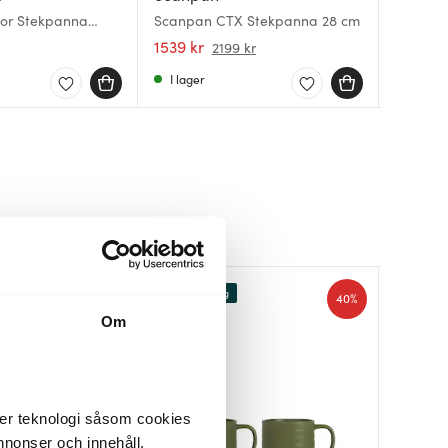
Premier
lor Stekpanna
Scanpan CTX Stekpanna 28 cm
keramis
By Tare
Vivian 2
1539 kr
839 kr
449 kr
2199 kr
I lager
I lager
I lager
Lagerrensning
40%
Om
der teknologi såsom cookies
 annonser och innehåll,