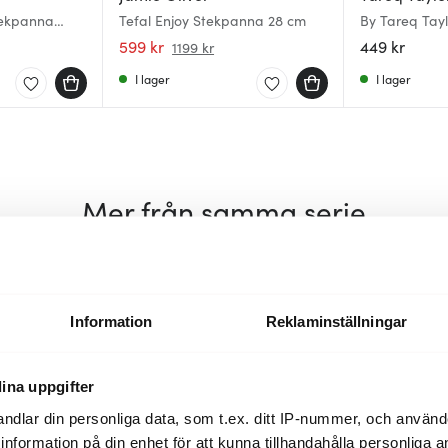
tekpanna
Tefal Enjoy Stekpanna 28 cm
By Tareq Tay
äggning 28
Ellen 20 cm
599 kr
449 kr
1199 kr
I lager
I lager
Mer från samma serie
Information
Reklaminställningar
ina uppgifter
ndlar din personliga data, som t.ex. ditt IP-nummer, och använ
ill information på din enhet för att kunna tillhandahålla personliga