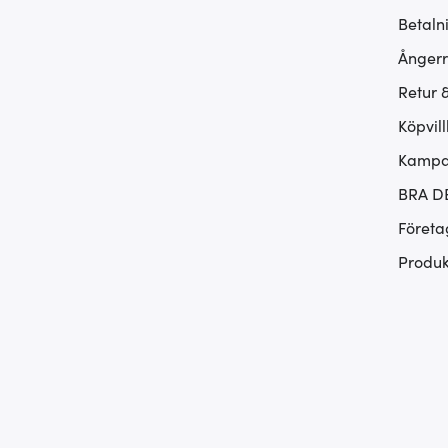
Betaln
Ångerr
Retur 
Köpvill
Kampan
BRA D
Företa
Produk