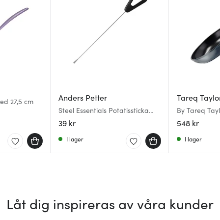
Anders Petter
Tareq Taylo
red 27,5 cm
Steel Essentials Potatissticka
By Tareq Tay
15,5 cm stål/svart
Vivian 24 cm 
39 kr
548 kr
I lager
I lager
Låt dig inspireras av våra kunder