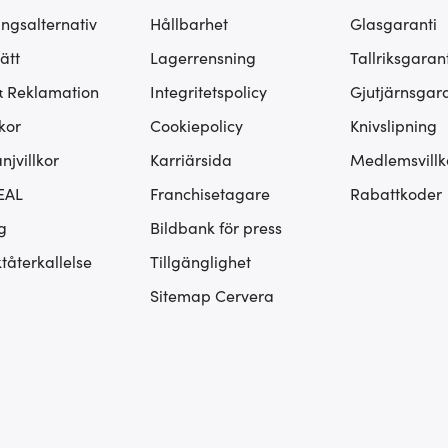
ingsalternativ
Hållbarhet
Glasgaranti
ätt
Lagerrensning
Tallriksgarant
& Reklamation
Integritetspolicy
Gjutjärnsgara
kor
Cookiepolicy
Knivslipning
jvillkor
Karriärsida
Medlemsvillk
EAL
Franchisetagare
Rabattkoder
g
Bildbank för press
tåterkallelse
Tillgänglighet
Sitemap Cervera