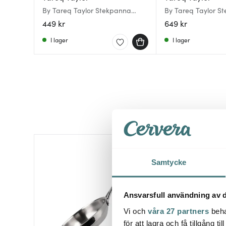
By Tareq Taylor Stekpanna
By Tareq Taylor S
Vivian 20 cm Blå/Stål
Ellen Keramisk bel
449 kr
649 kr
cm
I lager
I lager
Samtycke
Ansvarsfull användning av d
Vi och
våra 27 partners
beha
för att lagra och få tillgång t