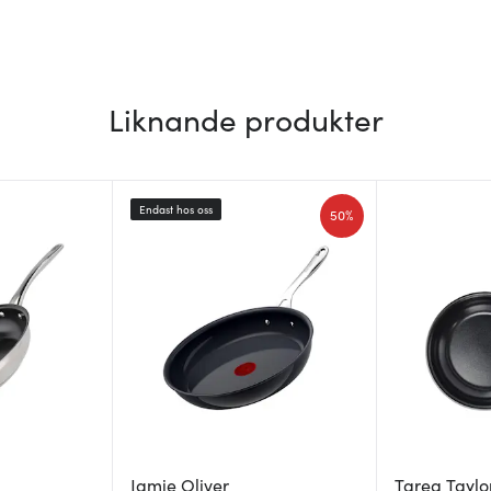
Liknande produkter
Endast hos oss
50%
Jamie Oliver
Tareq Taylo