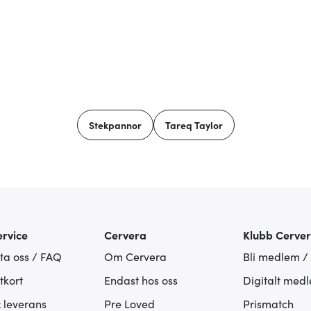
Stekpannor
Tareq Taylor
rvice
Cervera
Klubb Cerve
ta oss / FAQ
Om Cervera
Bli medlem /
tkort
Endast hos oss
Digitalt med
& leverans
Pre Loved
Prismatch