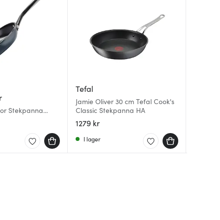
Tefal
Hackit
r
Oxo
Jamie Oliver 30 cm Tefal Cook's
Hackit 
lor Stekpanna
Classic Stekpanna HA
Svart
Good Gr
Blå/Stål
1279 kr
129 kr
339 kr
I lager
I lager
I lager