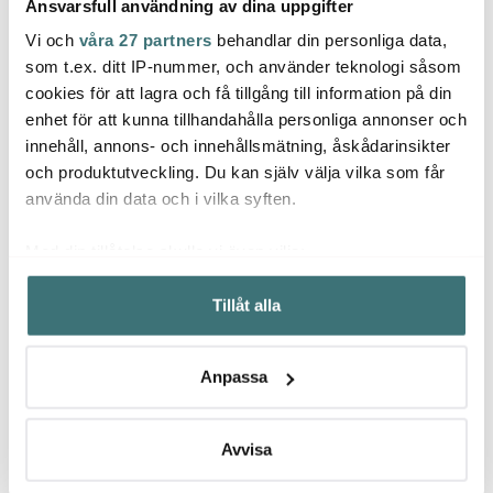
Ansvarsfull användning av dina uppgifter
Vi och
våra 27 partners
behandlar din personliga data,
Scanpan
som t.ex. ditt IP-nummer, och använder teknologi såsom
Anders Petter
Hard
cookies för att lagra och få tillgång till information på din
Scanpan Impact
Classic
Stekpanna 28 cm
Fjord 
enhet för att kunna tillhandahålla personliga annonser och
Stekpanneskydd 3-
rostfritt stål
delar
innehåll, annons- och innehållsmätning, åskådarinsikter
pack grå
55 kr
899 kr
1499 
79 kr
och produktutveckling. Du kan själv välja vilka som får
I lager
I lager
I la
använda din data och i vilka syften.
Med din tillåtelse skulle vi även vilja:
Samla in information om din geografiska plats som
Tillåt alla
kan ha en noggrannhet på upp till flera meter
Identifiera din enhet genom att aktivt skanna den för
Låt dig inspireras av våra kunder
specifika kännetecken (fingeravtryck)
Anpassa
Ta reda på mer om hur dina personliga uppgifter
behandlas och ställ in dina preferenser i
detaljsektionen
.
Du kan ändra eller dra tillbaka ditt samtycke när som
Avvisa
Relaterade sidor
helst från cookie-förklaringen.