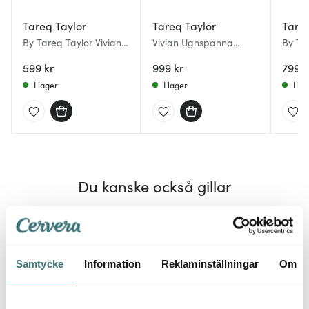
Tareq Taylor
Tareq Taylor
Tareq
By Tareq Taylor Vivian
Vivian Ugnspanna
By Tar
kastrull 1,5 L aluminium
35,5x26,7 cm Rostfri
gryta 
beige
599 kr
999 kr
beige
799 k
I lager
I lager
I la
Du kanske också gillar
30%
Samtycke
Information
Reklaminställningar
Om