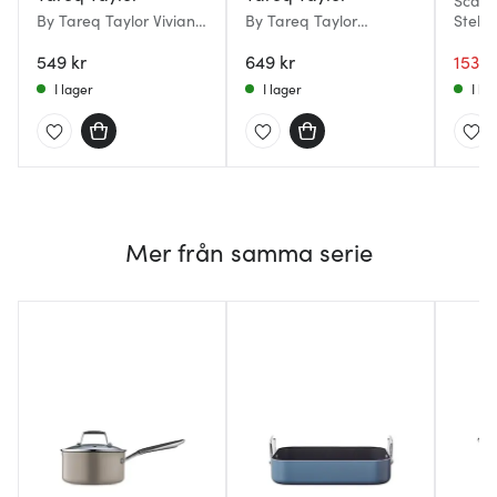
Scan
By Tareq Taylor Vivian
By Tareq Taylor
Stekp
stekpanna 24 cm
Stekpanna Vivian 28
aluminium beige
549 kr
cm Blå/Stål
649 kr
1539 
I lager
I lager
I la
Mer från samma serie