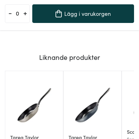
-
+
Lägg i varukorgen
Liknande produkter
Scan
Tareq Taylor
Tareq Taylor