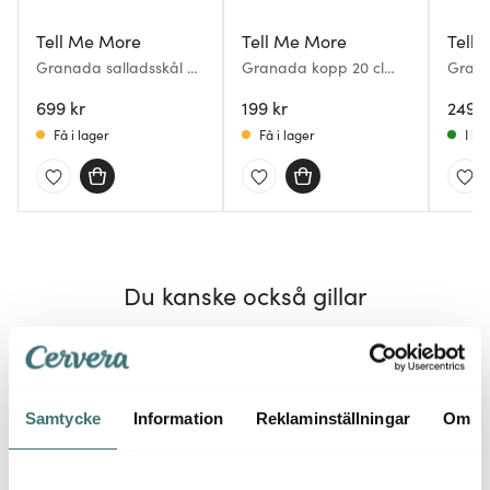
Tell Me More
Tell Me More
Tell
Granada salladsskål M
Granada kopp 20 cl
Grana
30 cm creme
creme
crem
699 kr
199 kr
249 k
Få i lager
Få i lager
I la
Du kanske också gillar
38%
Samtycke
Information
Reklaminställningar
Om