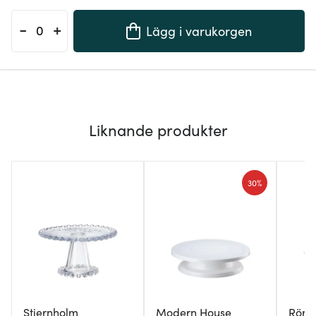
-
+
Lägg i varukorgen
Liknande produkter
30%
Stiernholm
Modern House
Rörs