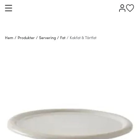
Hem
/
Produkter
/
Servering
/
Fat
/
Kakfat & Tårtfat