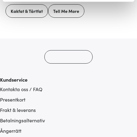
Vi använder cookies för att innehållet och annonserna
Kakfat & Tårtfat
Tell Me More
ska anpassas efter det som vi tror att du tycker om. Det
gör också att vi kan analysera vår trafik och göra
hemsidan ännu bättre. Du bestämmer själv vilka cookies
som du vill dela med dig av.
Kundservice
Kontakta oss / FAQ
Presentkort
Frakt & leverans
Betalningsalternativ
Ångerrätt