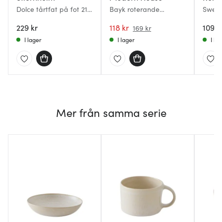
Dolce tårtfat på fot 21
Bayk roterande
Swedi
cm klar
dekorationsfat 27 cm
31 cm
229 kr
vit
118 kr
1095 
169 kr
I lager
I lager
I la
Mer från samma serie