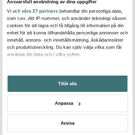
Ansvarsfull användning av dina uppgifter
Vi och
våra 27 partners
behandlar din personliga data,
som t.ex. ditt IP-nummer, och använder teknologi såsom
Tell Me More
Gastromax
Tell
cookies för att lagra och få tillgång till information på din
Colette kuddfodral
Baking springform 2,2 L
Rivoli
enhet för att kunna tillhandahålla personliga annonser och
linne 50x50 cm beige
24 cm kolstål
22,5 
innehåll, annons- och innehållsmätning, åskådarinsikter
ränder
339 kr
119 kr
299 k
549 kr
och produktutveckling. Du kan själv välja vilka som får
Få i lager
I lager
Få i
använda din data och i vilka syften.
Med din tillåtelse skulle vi även vilja:
Samla in information om din geografiska plats som
Tillåt alla
kan ha en noggrannhet på upp till flera meter
Identifiera din enhet genom att aktivt skanna den för
Låt dig inspireras av våra kunder
specifika kännetecken (fingeravtryck)
Anpassa
Ta reda på mer om hur dina personliga uppgifter
behandlas och ställ in dina preferenser i
detaljsektionen
.
Du kan ändra eller dra tillbaka ditt samtycke när som
Avvisa
Relaterade sidor
helst från cookie-förklaringen.