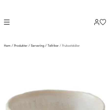
Hem
/
Produkter
/
Servering
/
Tallrikar
/
Frukostskålar