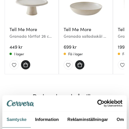
Tell Me More
Tell Me More
Tell
Granada tårtfat 26 cm
Granada salladsskål M
Grana
creme
30 cm creme
crem
449 kr
699 kr
199 k
I lager
Få i lager
Få i
Du kanske också gillar
Lagerrensning
20%
40%
Samtycke
Information
Reklaminställningar
Om