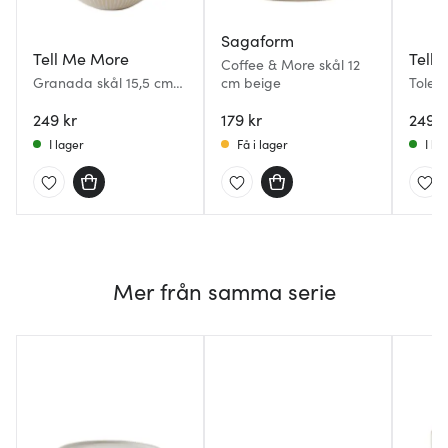
Sagaform
Tell Me More
Tell
Coffee & More skål 12
Granada skål 15,5 cm
cm beige
Toled
creme
vit/sv
249 kr
179 kr
249 k
I lager
Få i lager
I la
Mer från samma serie