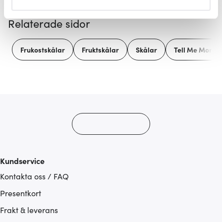
helst från cookie-förklaringen.
Relaterade sidor
Vi använder cookies för att innehållet och annonserna
ska anpassas efter det som vi tror att du tycker om. Det
Frukostskålar
Fruktskålar
Skålar
Tell Me More
gör också att vi kan analysera vår trafik och göra
hemsidan ännu bättre. Du bestämmer själv vilka cookies
som du vill dela med dig av.
Kundservice
Kontakta oss / FAQ
Presentkort
Frakt & leverans