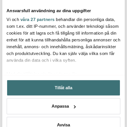
Ansvarsfull användning av dina uppgifter
Vi och
våra 27 partners
behandlar din personliga data,
som t.ex. ditt IP-nummer, och använder teknologi såsom
cookies för att lagra och få tillgång till information på din
enhet för att kunna tillhandahålla personliga annonser och
Tell Me More
Tell Me More
Tell
innehåll, annons- och innehållsmätning, åskådarinsikter
Nella handduk våfflad
Lyric Ljuslykta Glas
Lyric 
50x70 cm taupe stripe
15x18 cm Varm Grå
10x10
och produktutveckling. Du kan själv välja vilka som får
119 kr
227 kr
239 k
149 kr
379 kr
använda din data och i vilka syften.
Få i lager
I lager
I la
Med din tillåtelse skulle vi även vilja:
Samla in information om din geografiska plats som
Tillåt alla
kan ha en noggrannhet på upp till flera meter
Identifiera din enhet genom att aktivt skanna den för
specifika kännetecken (fingeravtryck)
Låt dig inspireras av våra kunder
Anpassa
Ta reda på mer om hur dina personliga uppgifter
behandlas och ställ in dina preferenser i
detaljsektionen
.
Du kan ändra eller dra tillbaka ditt samtycke när som
Avvisa