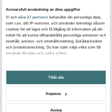
Ansvarsfull användning av dina uppgifter
Vi och
våra 27 partners
behandlar din personliga data,
som t.ex. ditt IP-nummer, och använder teknologi såsom
cookies för att lagra och få tillgång till information på din
enhet för att kunna tillhandahålla personliga annonser och
Broste Copenhagen
Tell Me More
Tell
innehåll, annons- och innehållsmätning, åskådarinsikter
Nordic Vanilla Äggkopp
Lyric Ljuslykta Glas
Matte
6 cm Cream
12x14 cm Mörk Brun
50x50
och produktutveckling. Du kan själv välja vilka som får
75 kr
299 kr
487 k
använda din data och i vilka syften.
I lager
I lager
I la
Med din tillåtelse skulle vi även vilja:
Samla in information om din geografiska plats som
Tillåt alla
kan ha en noggrannhet på upp till flera meter
Identifiera din enhet genom att aktivt skanna den för
specifika kännetecken (fingeravtryck)
Låt dig inspireras av våra kunder
Anpassa
Ta reda på mer om hur dina personliga uppgifter
behandlas och ställ in dina preferenser i
detaljsektionen
.
Du kan ändra eller dra tillbaka ditt samtycke när som
Avvisa