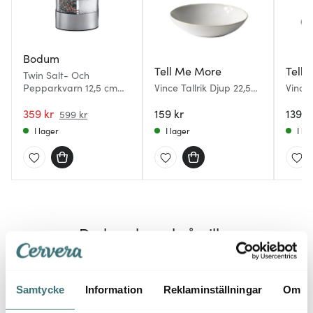
Bodum
Tell Me More
Tell
Twin Salt- Och
Pepparkvarn 12,5 cm
Vince Tallrik Djup 22,5
Vince 
Svart
cm Vit
359 kr
159 kr
139 k
599 kr
I lager
I lager
I la
Du kanske också gillar
Samtycke
Information
Reklaminställningar
Om