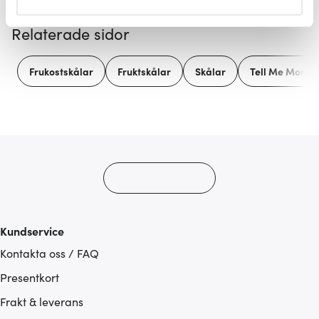
helst från cookie-förklaringen.
Relaterade sidor
Vi använder cookies för att innehållet och annonserna
ska anpassas efter det som vi tror att du tycker om. Det
Frukostskålar
Fruktskålar
Skålar
Tell Me More
gör också att vi kan analysera vår trafik och göra
hemsidan ännu bättre. Du bestämmer själv vilka cookies
som du vill dela med dig av.
Kundservice
Kontakta oss / FAQ
Presentkort
Frakt & leverans