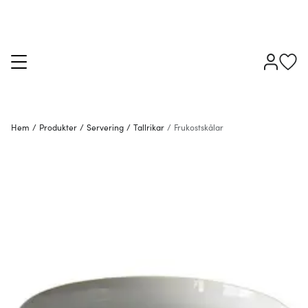
Hem
/
Produkter
/
Servering
/
Tallrikar
/
Frukostskålar