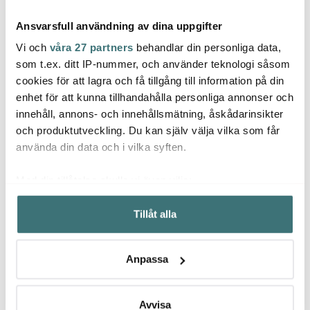
Ansvarsfull användning av dina uppgifter
Vi och
våra 27 partners
behandlar din personliga data,
som t.ex. ditt IP-nummer, och använder teknologi såsom
cookies för att lagra och få tillgång till information på din
Aida
enhet för att kunna tillhandahålla personliga annonser och
Tell Me More
Tell Me More
Raw B
innehåll, annons- och innehållsmätning, åskådarinsikter
Galette Dricksglas 30 cl
Bordstablett Linne
Bords
Clear
35x50 cm Taupe
Warm
och produktutveckling. Du kan själv välja vilka som får
129 kr
259 kr
77 kr
använda din data och i vilka syften.
I lager
Få i lager
I la
Med din tillåtelse skulle vi även vilja:
Samla in information om din geografiska plats som
Tillåt alla
kan ha en noggrannhet på upp till flera meter
Identifiera din enhet genom att aktivt skanna den för
specifika kännetecken (fingeravtryck)
Låt dig inspireras av våra kunder
Anpassa
Ta reda på mer om hur dina personliga uppgifter
behandlas och ställ in dina preferenser i
detaljsektionen
.
Du kan ändra eller dra tillbaka ditt samtycke när som
Avvisa