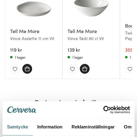
Bod
Tell Me More
Tell Me More
Twin 
Vince Assiette 11 cm Vit
Vince Skål 80 cl Vit
Peppa
Svart
119 kr
139 kr
359 k
I lager
I lager
I la
Du kanske också gillar
Samtycke
Information
Reklaminställningar
Om