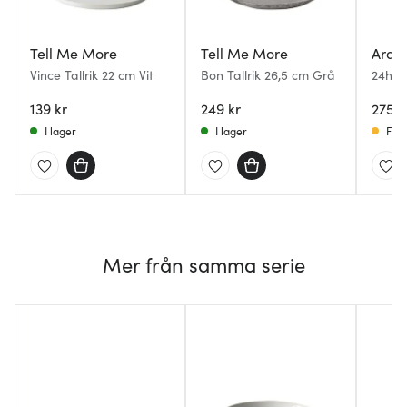
Tell Me More
Tell Me More
Arab
Vince Tallrik 22 cm Vit
Bon Tallrik 26,5 cm Grå
24h Ta
139 kr
249 kr
275 k
I lager
I lager
Få i
Mer från samma serie