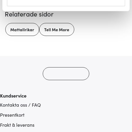
helst från cookie-förklaringen.
Relaterade sidor
Vi använder cookies för att innehållet och annonserna
ska anpassas efter det som vi tror att du tycker om. Det
Mattallrikar
Tell Me More
gör också att vi kan analysera vår trafik och göra
hemsidan ännu bättre. Du bestämmer själv vilka cookies
som du vill dela med dig av.
Kundservice
Kontakta oss / FAQ
Presentkort
Frakt & leverans