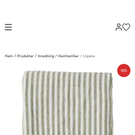
Hem
/
Produkter
/
Inredning
/
Hemtextilier
/
Löpare
18%