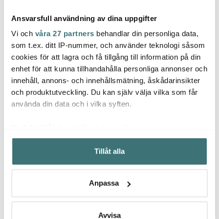
Ansvarsfull användning av dina uppgifter
Vi och
våra 27 partners
behandlar din personliga data,
som t.ex. ditt IP-nummer, och använder teknologi såsom
cookies för att lagra och få tillgång till information på din
enhet för att kunna tillhandahålla personliga annonser och
Tell Me More
Tell Me More
Tell
innehåll, annons- och innehållsmätning, åskådarinsikter
Nella handduk våfflad
Lyric Ljuslykta Glas
Lyric 
50x70 cm taupe stripe
15x18 cm Varm Grå
10x10
och produktutveckling. Du kan själv välja vilka som får
119 kr
227 kr
239 k
149 kr
379 kr
använda din data och i vilka syften.
Få i lager
I lager
I la
Med din tillåtelse skulle vi även vilja:
Samla in information om din geografiska plats som
Tillåt alla
kan ha en noggrannhet på upp till flera meter
Identifiera din enhet genom att aktivt skanna den för
specifika kännetecken (fingeravtryck)
Låt dig inspireras av våra kunder
Anpassa
Ta reda på mer om hur dina personliga uppgifter
behandlas och ställ in dina preferenser i
detaljsektionen
.
Du kan ändra eller dra tillbaka ditt samtycke när som
Avvisa