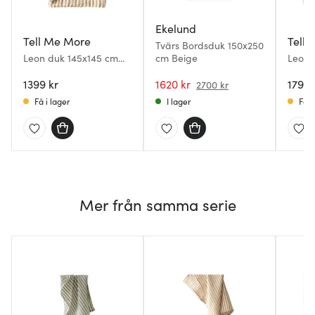
Ekelund
Tell Me More
Tell
Tvärs Bordsduk 150x250
Leon duk 145x145 cm
cm Beige
Leon 
Spice
Seagr
1399 kr
1620 kr
1799 
2700 kr
Få i lager
I lager
Få i
Mer från samma serie