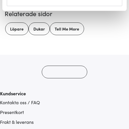
helst från cookie-förklaringen.
Relaterade sidor
Vi använder cookies för att innehållet och annonserna
ska anpassas efter det som vi tror att du tycker om. Det
Löpare
Dukar
Tell Me More
gör också att vi kan analysera vår trafik och göra
hemsidan ännu bättre. Du bestämmer själv vilka cookies
som du vill dela med dig av.
Kundservice
Kontakta oss / FAQ
Presentkort
Frakt & leverans