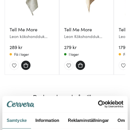
Tell Me More
Tell Me More
Tell
Leon kökshandduk
Leon Kökshandduk
Leon 
50x70 cm Seagrass
50x70 cm Spice Stripe
cm Se
289 kr
279 kr
179 k
Få i lager
I lager
Få i
Du kanske också gillar
Lagerrensning
20%
40%
Samtycke
Information
Reklaminställningar
Om