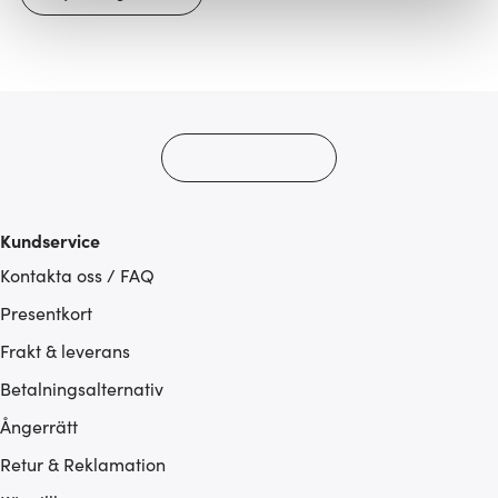
Vi använder cookies för att innehållet och annonserna
ska anpassas efter det som vi tror att du tycker om. Det
gör också att vi kan analysera vår trafik och göra
hemsidan ännu bättre. Du bestämmer själv vilka cookies
som du vill dela med dig av.
Kundservice
Kontakta oss / FAQ
Presentkort
Frakt & leverans
Betalningsalternativ
Ångerrätt
Retur & Reklamation