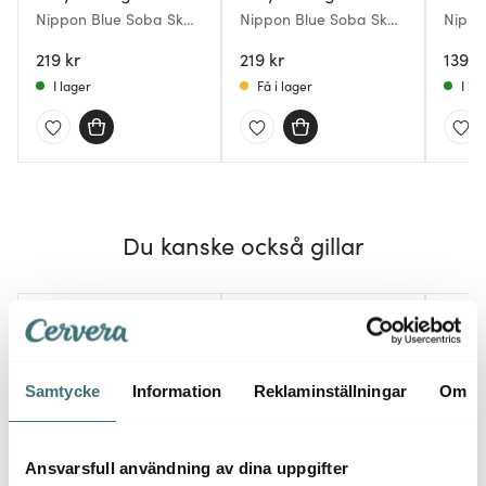
Nippon Blue Soba Skål
Nippon Blue Soba Skål
Nippo
Wave
Star
15,2 c
219 kr
219 kr
139 k
I lager
Få i lager
I la
Du kanske också gillar
Samtycke
Information
Reklaminställningar
Om
Ansvarsfull användning av dina uppgifter