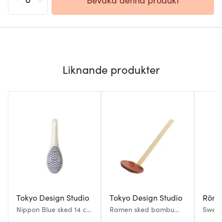
Liknande produkter
Tokyo Design Studio
Tokyo Design Studio
Rörs
Nippon Blue sked 14 cm
Ramen sked bambu
Swedi
vågor
21,5x7,5 cm trä
Glögg