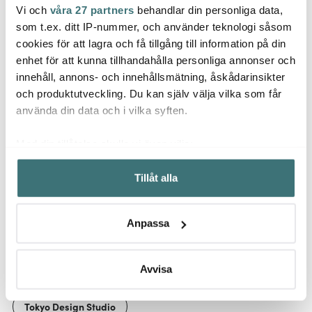
Vi och
våra 27 partners
behandlar din personliga data,
Tokyo Design Studio
Tokyo Design Studio
Tokyo
som t.ex. ditt IP-nummer, och använder teknologi såsom
Cobalt Blue Sakura
Japonism Carp Sori
Kawai
cookies för att lagra och få tillgång till information på din
ramenskål 21 cm blå
Skål
Katt 
enhet för att kunna tillhandahålla personliga annonser och
199 kr
249 kr
129 k
innehåll, annons- och innehållsmätning, åskådarinsikter
I lager
Få i lager
I la
och produktutveckling. Du kan själv välja vilka som får
använda din data och i vilka syften.
Med din tillåtelse skulle vi även vilja:
Samla in information om din geografiska plats som
Tillåt alla
kan ha en noggrannhet på upp till flera meter
Låt dig inspireras av våra kunder
Identifiera din enhet genom att aktivt skanna den för
specifika kännetecken (fingeravtryck)
Anpassa
Ta reda på mer om hur dina personliga uppgifter
behandlas och ställ in dina preferenser i
detaljsektionen
.
Relaterade sidor
Du kan ändra eller dra tillbaka ditt samtycke när som
Avvisa
helst från cookie-förklaringen.
Tokyo Design Studio