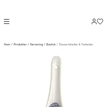
Hem
/
Produkter
/
Servering
/
Bestick
/
Dessertskedar & Teskedar