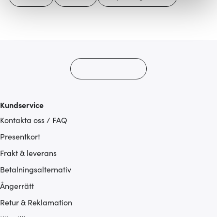
Vi använder cookies för att innehållet och annonserna
ska anpassas efter det som vi tror att du tycker om. Det
gör också att vi kan analysera vår trafik och göra
hemsidan ännu bättre. Du bestämmer själv vilka cookies
som du vill dela med dig av.
Kundservice
Kontakta oss / FAQ
Presentkort
Frakt & leverans
Betalningsalternativ
Ångerrätt
Retur & Reklamation