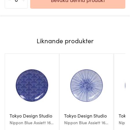
Liknande produkter
Tokyo Design Studio
Tokyo Design Studio
Tokyo
Nippon Blue Assiett 16
Nippon Blue Assiett 16
Nippon
cm Dots
cm Lines
cm St