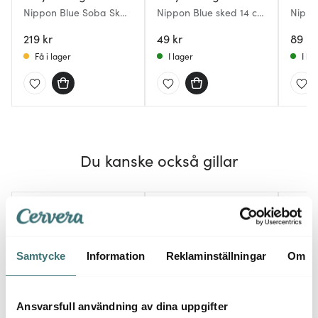
Nippon Blue Soba Skål
Nippon Blue sked 14 cm
Nippo
Star
vågor
Star E
219 kr
49 kr
89 kr
Få i lager
I lager
I la
Du kanske också gillar
Samtycke
Information
Reklaminställningar
Om
Ansvarsfull användning av dina uppgifter