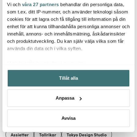
Vi och
våra 27 partners
behandlar din personliga data,
Tokyo Design Studio
Emerio
Tokyo
som t.ex. ditt IP-nummer, och använder teknologi såsom
Ätpinnar Chopstick 5-
Köksvåg Svart
Mixed
cookies för att lagra och få tillgång till information på din
pack Blå
cm K
enhet för att kunna tillhandahålla personliga annonser och
139 kr
129 kr
169 k
innehåll, annons- och innehållsmätning, åskådarinsikter
Få i lager
I lager
I la
och produktutveckling. Du kan själv välja vilka som får
använda din data och i vilka syften.
Med din tillåtelse skulle vi även vilja:
Samla in information om din geografiska plats som
Tillåt alla
kan ha en noggrannhet på upp till flera meter
Låt dig inspireras av våra kunder
Identifiera din enhet genom att aktivt skanna den för
specifika kännetecken (fingeravtryck)
Anpassa
Ta reda på mer om hur dina personliga uppgifter
behandlas och ställ in dina preferenser i
detaljsektionen
.
Relaterade sidor
Du kan ändra eller dra tillbaka ditt samtycke när som
Avvisa
helst från cookie-förklaringen.
Assietter
Tallrikar
Tokyo Design Studio