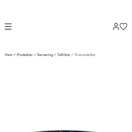
Hem
/
Produkter
/
Servering
/
Tallrikar
/
Frukostskålar