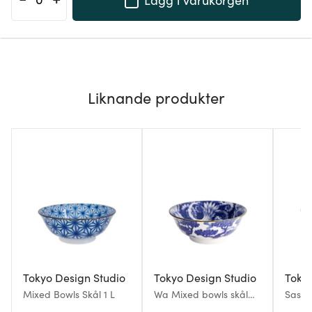
Liknande produkter
Tokyo Design Studio
Tokyo Design Studio
Tokyo
Mixed Bowls Skål 1 L
Wa Mixed bowls skål
Sashi
crane 20,5 cm