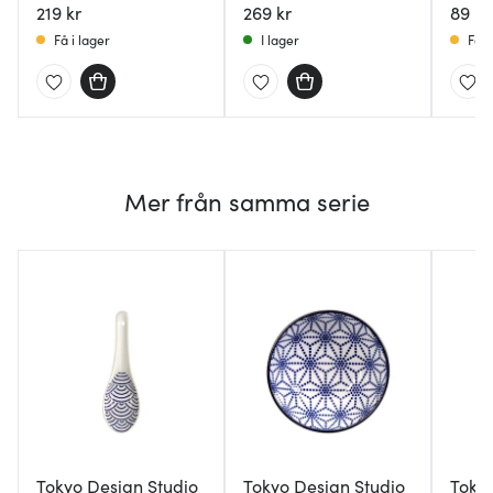
219 kr
blue/white
269 kr
89 kr
Få i lager
I lager
Få i
Mer från samma serie
Tokyo Design Studio
Tokyo Design Studio
Tokyo