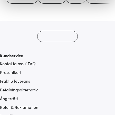
Vi använder cookies för att innehållet och annonserna
ska anpassas efter det som vi tror att du tycker om. Det
gör också att vi kan analysera vår trafik och göra
hemsidan ännu bättre. Du bestämmer själv vilka cookies
som du vill dela med dig av.
Kundservice
Kontakta oss / FAQ
Presentkort
Frakt & leverans
Betalningsalternativ
Ångerrätt
Retur & Reklamation