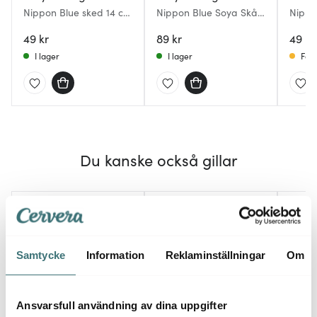
Nippon Blue sked 14 cm
Nippon Blue Soya Skål
Nippo
vågor
Star E
blå pr
49 kr
89 kr
49 kr
I lager
I lager
Få i
Du kanske också gillar
Samtycke
Information
Reklaminställningar
Om
Ansvarsfull användning av dina uppgifter