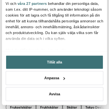
Vi och
våra 27 partners
behandlar din personliga data,
Tokyo Design Studio
Tokyo Design Studio
Tokyo
som t.ex. ditt IP-nummer, och använder teknologi såsom
Ramen sked 20 cm
brun
Hokusai Nami
Kawai
cookies för att lagra och få tillgång till information på din
ramenskål 17 cm blå/vit
Katt 
enhet för att kunna tillhandahålla personliga annonser och
89 kr
279 kr
79 kr
innehåll, annons- och innehållsmätning, åskådarinsikter
Få i lager
I lager
Få i
och produktutveckling. Du kan själv välja vilka som får
använda din data och i vilka syften.
Med din tillåtelse skulle vi även vilja:
Samla in information om din geografiska plats som
Tillåt alla
kan ha en noggrannhet på upp till flera meter
Låt dig inspireras av våra kunder
Identifiera din enhet genom att aktivt skanna den för
specifika kännetecken (fingeravtryck)
Anpassa
Ta reda på mer om hur dina personliga uppgifter
behandlas och ställ in dina preferenser i
detaljsektionen
.
Relaterade sidor
Du kan ändra eller dra tillbaka ditt samtycke när som
Avvisa
helst från cookie-förklaringen.
Frukostskålar
Fruktskålar
Skålar
Tokyo Design S