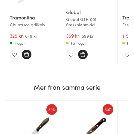
Global
Tramontina
Tram
Global GTF-001
Churrasco grillkniv
Stekkniv smidd
Essent
jumbo utan taggar 23
pack
cm brun
325 kr
359 kr
115 kr
649 kr
599 kr
I lager
Få i lager
Få i
Mer från samma serie
50%
50%