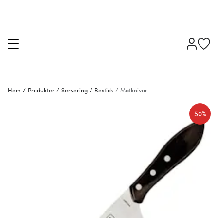
Hem
/
Produkter
/
Servering
/
Bestick
/
Matknivar
50%