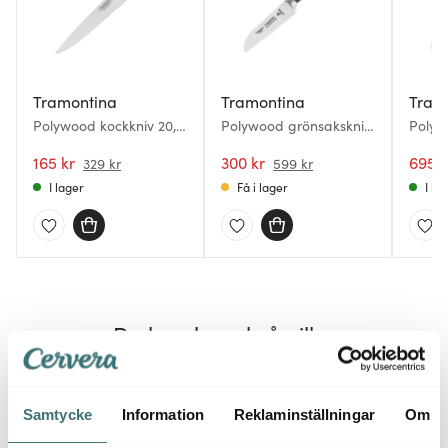
Tramontina
Tramontina
Tram
Polywood kockkniv 20,5
Polywood grönsakskniv
Polyw
cm brun
7,5 cm brun
18 cm
165 kr
300 kr
695 k
329 kr
599 kr
I lager
Få i lager
I la
Du kanske också gillar
50%
50%
Samtycke
Information
Reklaminställningar
Om