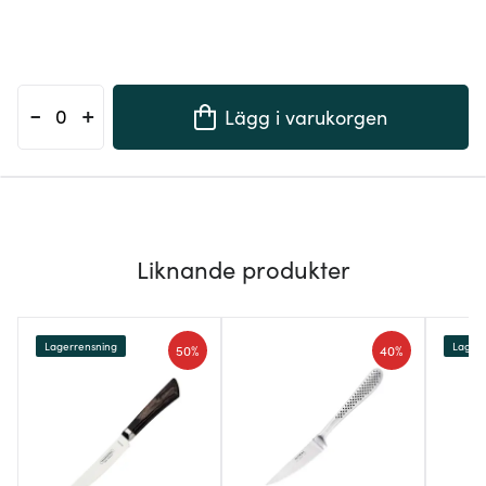
-
+
Lägg i varukorgen
Liknande produkter
Lagerrensning
Lagerr
50%
40%