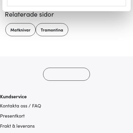
helst från cookie-förklaringen.
Relaterade sidor
Vi använder cookies för att innehållet och annonserna
ska anpassas efter det som vi tror att du tycker om. Det
Matknivar
Tramontina
gör också att vi kan analysera vår trafik och göra
hemsidan ännu bättre. Du bestämmer själv vilka cookies
som du vill dela med dig av.
Kundservice
Kontakta oss / FAQ
Presentkort
Frakt & leverans