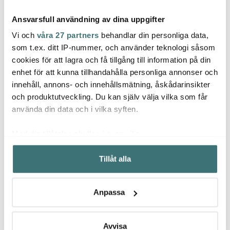
Ansvarsfull användning av dina uppgifter
Vi och
våra 27 partners
behandlar din personliga data,
som t.ex. ditt IP-nummer, och använder teknologi såsom
cookies för att lagra och få tillgång till information på din
enhet för att kunna tillhandahålla personliga annonser och
Tramontina
Tramontina
Tram
innehåll, annons- och innehållsmätning, åskådarinsikter
Wooden board
Churrasco grillbestick 8
Churr
skärbräda 40x24 cm
delar brun
2 del
och produktutveckling. Du kan själv välja vilka som får
teak
350 kr
645 kr
350 k
699 kr
1290 kr
använda din data och i vilka syften.
I lager
I lager
I la
Med din tillåtelse skulle vi även vilja:
Samla in information om din geografiska plats som
Tillåt alla
kan ha en noggrannhet på upp till flera meter
Identifiera din enhet genom att aktivt skanna den för
specifika kännetecken (fingeravtryck)
Låt dig inspireras av våra kunder
Anpassa
Ta reda på mer om hur dina personliga uppgifter
behandlas och ställ in dina preferenser i
detaljsektionen
.
Du kan ändra eller dra tillbaka ditt samtycke när som
Avvisa