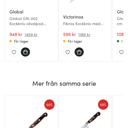
Global
Glob
Victorinox
Global GN-002
Globa
Kockkniv olivslipad
Fibrox Kockkniv med
cm
oriental 20 cm
tandad egg 22 cm
948 kr
Svart
595 kr
1084 
1459 kr
1189 kr
Få i lager
Få i lager
I la
Mer från samma serie
50%
50%