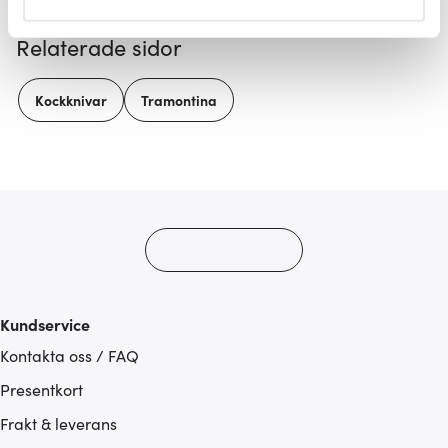
helst från cookie-förklaringen.
Relaterade sidor
Vi använder cookies för att innehållet och annonserna
ska anpassas efter det som vi tror att du tycker om. Det
Kockknivar
Tramontina
gör också att vi kan analysera vår trafik och göra
hemsidan ännu bättre. Du bestämmer själv vilka cookies
som du vill dela med dig av.
Kundservice
Kontakta oss / FAQ
Presentkort
Frakt & leverans