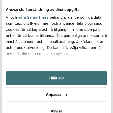
Ansvarsfull användning av dina uppgifter
Vi och
våra 27 partners
behandlar din personliga data,
som t.ex. ditt IP-nummer, och använder teknologi såsom
cookies för att lagra och få tillgång till information på din
Scanpan
enhet för att kunna tillhandahålla personliga annonser och
Tramontina
Tram
PRO S+ Stekpanna 28
innehåll, annons- och innehållsmätning, åskådarinsikter
cm Svart
Churrasco Knivar &
Wood
Gafflar Grillbestick 12
skärb
och produktutveckling. Du kan själv välja vilka som får
2199 kr
delar
450 kr
teak
350 k
899 kr
använda din data och i vilka syften.
I lager
I lager
I la
Med din tillåtelse skulle vi även vilja:
Samla in information om din geografiska plats som
Tillåt alla
kan ha en noggrannhet på upp till flera meter
Identifiera din enhet genom att aktivt skanna den för
specifika kännetecken (fingeravtryck)
Låt dig inspireras av våra kunder
Anpassa
Ta reda på mer om hur dina personliga uppgifter
behandlas och ställ in dina preferenser i
detaljsektionen
.
Du kan ändra eller dra tillbaka ditt samtycke när som
Avvisa