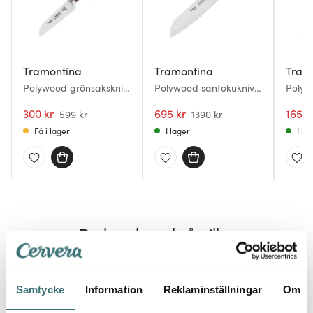
Tramontina
Tramontina
Tram
Polywood grönsakskniv
Polywood santokukniv
Polyw
7,5 cm brun
18 cm brun
cm br
300 kr
695 kr
165 k
599 kr
1390 kr
Få i lager
I lager
I la
Du kanske också gillar
Endast hos oss
50%
Samtycke
Information
Reklaminställningar
Om