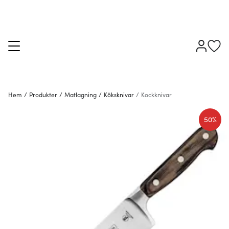
Hem
/
Produkter
/
Matlagning
/
Köksknivar
/
Kockknivar
50%