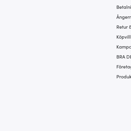
Betaln
Ångerr
Retur 
Köpvill
Kampan
BRA D
Företa
Produk