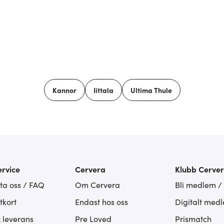
Kannor
Iittala
Ultima Thule
rvice
Cervera
Klubb Cerve
ta oss / FAQ
Om Cervera
Bli medlem /
tkort
Endast hos oss
Digitalt med
& leverans
Pre Loved
Prismatch