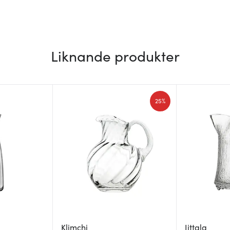
Liknande produkter
25%
Klimchi
Iittala