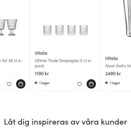
Iittala
Iittala
fot 26 cl 4-
Ultima Thule Snapsglas 5 cl 4-
pack
Alvar Aalto H
1190 kr
2490 kr
I lager
I lager
Låt dig inspireras av våra kunder