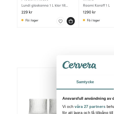
Lundi glaskanna 1 L klar till
Raami Karaff 1 L
presskanna
229 kr
1290 kr
Få i lager
Få i lager
Samtycke
Ansvarsfull användning av d
Vi och
våra 27 partners
beha
för att lagra och få tillgång t