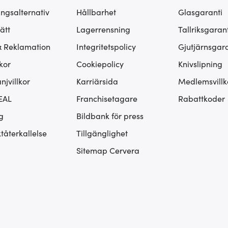
ingsalternativ
Hållbarhet
Glasgaranti
ätt
Lagerrensning
Tallriksgarant
& Reklamation
Integritetspolicy
Gjutjärnsgara
kor
Cookiepolicy
Knivslipning
jvillkor
Karriärsida
Medlemsvillk
EAL
Franchisetagare
Rabattkoder
g
Bildbank för press
tåterkallelse
Tillgänglighet
Sitemap Cervera