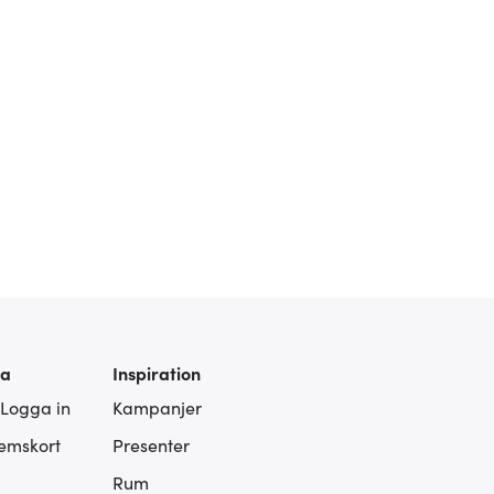
ra
Inspiration
 Logga in
Kampanjer
lemskort
Presenter
Rum