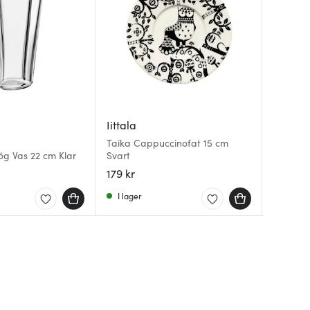
Iittala
Iittala
Iittala
Taika Cappuccinofat 15 cm
Taika C
Iittala 
ög Vas 22 cm Klar
Svart
Svart
pack ro
179 kr
229 kr
69 kr
I lager
I lager
I lager