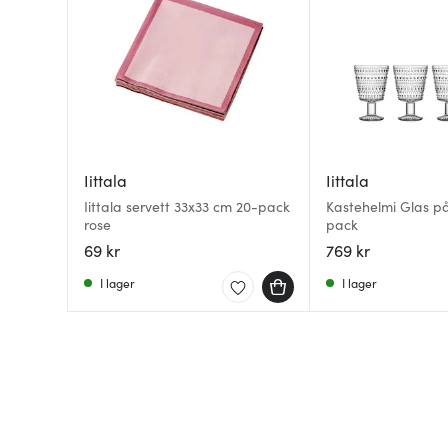
Iittala
Iittala
Iittala servett 33x33 cm 20-pack
Kastehelmi Glas på 
rose
pack
69 kr
769 kr
I lager
I lager