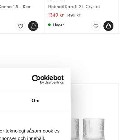
Kanna 1,5 L Klar
Hobnail Karaff 2 L Crystal
Essence 
Lundi gl
presska
1349 kr
1350 kr
229 kr
1499 kr
I lager
I lager
Få i la
Om
der teknologi såsom cookies
 annonser och innehåll,