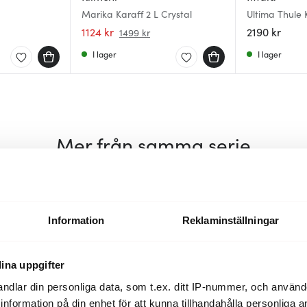
Marika Karaff 2 L Crystal
Ultima Thule 
1124 kr
2190 kr
1499 kr
I lager
I lager
Mer från samma serie
Information
Reklaminställningar
ina uppgifter
ndlar din personliga data, som t.ex. ditt IP-nummer, och använ
ill information på din enhet för att kunna tillhandahålla personliga