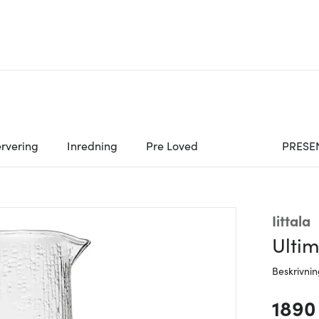
rvering
Inredning
Pre Loved
PRESE
Iittala
Ultim
Beskrivni
1890