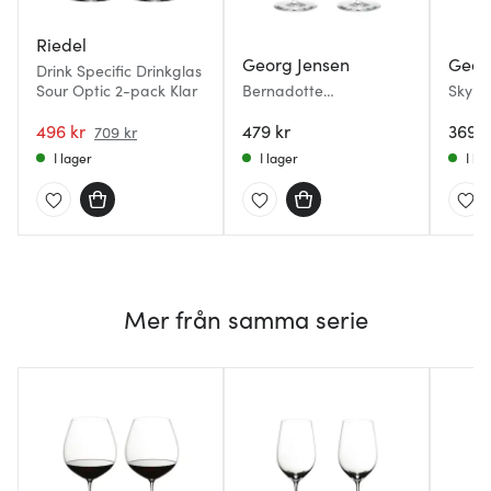
Riedel
Georg Jensen
Geor
Drink Specific Drinkglas
Sour Optic 2-pack Klar
Bernadotte
Sky C
Cocktailglas 20 cl 2-
25 cl
496 kr
pack
479 kr
369 k
709 kr
I lager
I lager
I la
Mer från samma serie