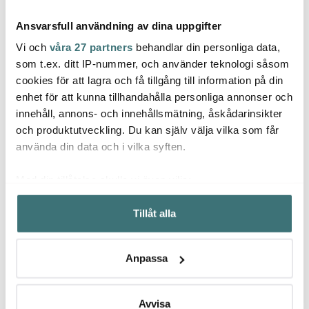
Ansvarsfull användning av dina uppgifter
Vi och
våra 27 partners
behandlar din personliga data,
som t.ex. ditt IP-nummer, och använder teknologi såsom
cookies för att lagra och få tillgång till information på din
Riedel
Pulltex
enhet för att kunna tillhandahålla personliga annonser och
Solst
Veloce Vattenglas 2-
Nigota Drop Saver 3-
innehåll, annons- och innehållsmätning, åskådarinsikter
pack
pack Svart, Röd och
Diskt
Silver
och produktutveckling. Du kan själv välja vilka som får
399 kr
69 kr
89 kr
använda din data och i vilka syften.
I lager
I lager
I la
Med din tillåtelse skulle vi även vilja:
Samla in information om din geografiska plats som
Tillåt alla
kan ha en noggrannhet på upp till flera meter
Identifiera din enhet genom att aktivt skanna den för
specifika kännetecken (fingeravtryck)
Låt dig inspireras av våra kunder
Anpassa
Ta reda på mer om hur dina personliga uppgifter
behandlas och ställ in dina preferenser i
detaljsektionen
.
Du kan ändra eller dra tillbaka ditt samtycke när som
Avvisa