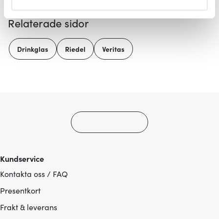
helst från cookie-förklaringen.
Relaterade sidor
Vi använder cookies för att innehållet och annonserna
ska anpassas efter det som vi tror att du tycker om. Det
Drinkglas
Riedel
Veritas
gör också att vi kan analysera vår trafik och göra
hemsidan ännu bättre. Du bestämmer själv vilka cookies
som du vill dela med dig av.
Kundservice
Kontakta oss / FAQ
Presentkort
Frakt & leverans