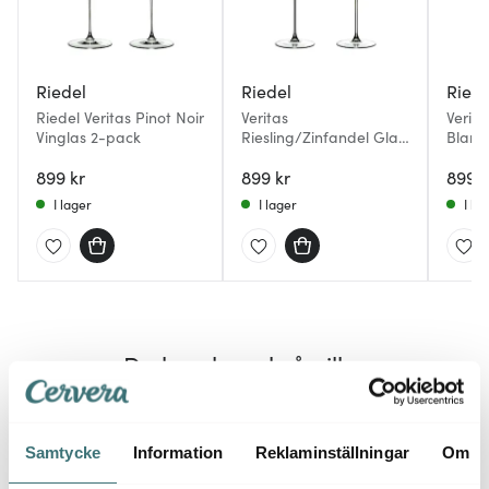
Riedel
Riedel
Riede
Riedel Veritas Pinot Noir
Veritas
Verit
Vinglas 2-pack
Riesling/Zinfandel Glas
Blanc
2-pack
899 kr
899 kr
899 k
I lager
I lager
I la
Du kanske också gillar
Samtycke
Information
Reklaminställningar
Om