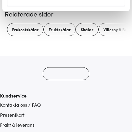
helst från cookie-förklaringen.
Relaterade sidor
Vi använder cookies för att innehållet och annonserna
ska anpassas efter det som vi tror att du tycker om. Det
Frukostskålar
Fruktskålar
Skålar
Villeroy & Boch
gör också att vi kan analysera vår trafik och göra
hemsidan ännu bättre. Du bestämmer själv vilka cookies
som du vill dela med dig av.
Kundservice
Kontakta oss / FAQ
Presentkort
Frakt & leverans