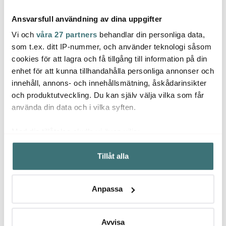
Ansvarsfull användning av dina uppgifter
Vi och
våra 27 partners
behandlar din personliga data,
som t.ex. ditt IP-nummer, och använder teknologi såsom
cookies för att lagra och få tillgång till information på din
enhet för att kunna tillhandahålla personliga annonser och
Villeroy & Boch
Villeroy & Boch
Ville
innehåll, annons- och innehållsmätning, åskådarinsikter
Toy's Delight bestickset
Mariefleur Gris Skål 75
Bunny
med julmotiv 30 delar
cl
8x9,5
och produktutveckling. Du kan själv välja vilka som får
stål
2989 kr
164 kr
299 k
315 kr
använda din data och i vilka syften.
I lager
I lager
I la
Med din tillåtelse skulle vi även vilja:
Samla in information om din geografiska plats som
Tillåt alla
kan ha en noggrannhet på upp till flera meter
Identifiera din enhet genom att aktivt skanna den för
specifika kännetecken (fingeravtryck)
Låt dig inspireras av våra kunder
Anpassa
Ta reda på mer om hur dina personliga uppgifter
behandlas och ställ in dina preferenser i
detaljsektionen
.
Du kan ändra eller dra tillbaka ditt samtycke när som
Avvisa