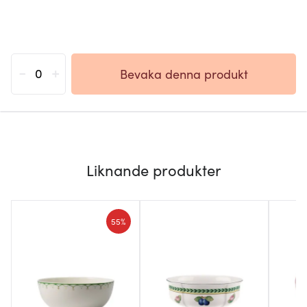
-
+
Bevaka denna produkt
Liknande produkter
55%