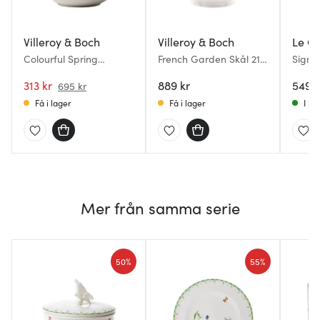
Villeroy & Boch
Villeroy & Boch
Le Cr
Colourful Spring
French Garden Skål 21
Signa
salladsskål 23 cm
cm
server
313 kr
889 kr
L Shel
549 k
695 kr
Få i lager
Få i lager
I la
Mer från samma serie
50%
55%