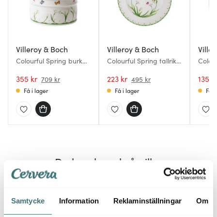
Villeroy & Boch
Villeroy & Boch
Ville
Colourful Spring burk
Colourful Spring tallrik
Colou
med lock stor 18x16 cm
32 cm
34 cl
1,66 L
355 kr
223 kr
135 k
709 kr
495 kr
Få i lager
Få i lager
Få i
Du kanske också gillar
48%
Samtycke
Information
Reklaminställningar
Om