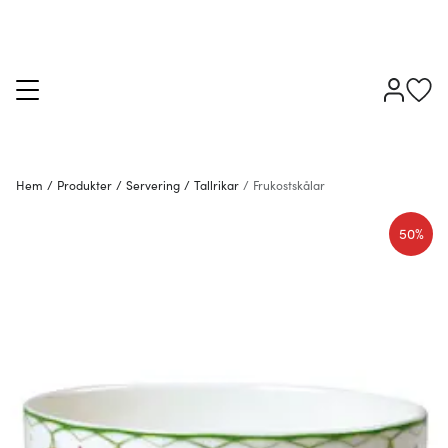
Hem
/
Produkter
/
Servering
/
Tallrikar
/
Frukostskålar
50%