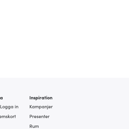
ra
Inspiration
 Logga in
Kampanjer
lemskort
Presenter
Rum