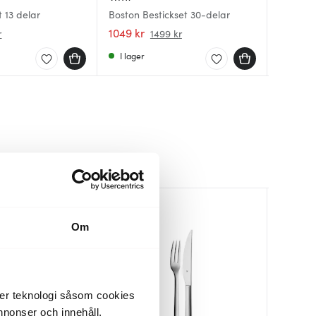
 13 delar
Boston Bestickset 30-delar
Atria be
Skaldjur
1049 kr
990 kr
125 kr
r
1499 kr
I lager
I lager
Få i la
40%
Om
der teknologi såsom cookies
 annonser och innehåll,