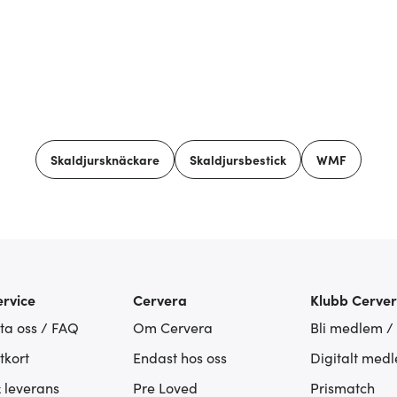
Skaldjursknäckare
Skaldjursbestick
WMF
rvice
Cervera
Klubb Cerve
ta oss / FAQ
Om Cervera
Bli medlem /
tkort
Endast hos oss
Digitalt med
& leverans
Pre Loved
Prismatch