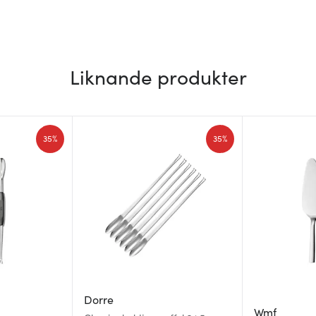
Liknande produkter
35%
35%
Dorre
Wmf