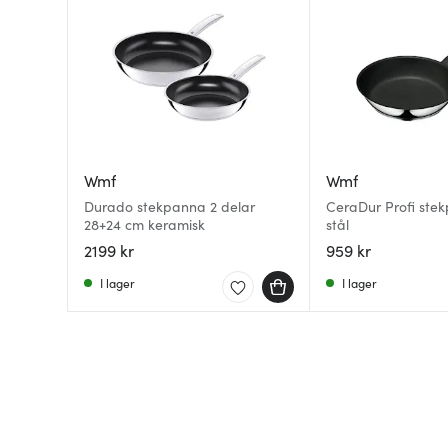
Wmf
Wmf
Durado stekpanna 2 delar
CeraDur Profi ste
28+24 cm keramisk
stål
2199 kr
959 kr
I lager
I lager