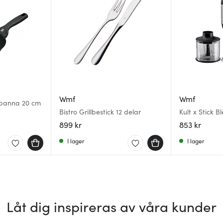
Wmf
Wmf
kpanna 20 cm
Bistro Grillbestick 12 delar
Kult x Stick B
899 kr
853 kr
I lager
I lager
Låt dig inspireras av våra kunder