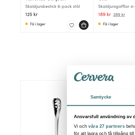
Skaldjursbestick 6-pack stål
Skaldjursgafflar 4
125 kr
189 kr
289 kr
Få i lager
Få i lager
Samtycke
Ansvarsfull användning av d
Vi och
våra 27 partners
beha
för att lagra och få tillgång t