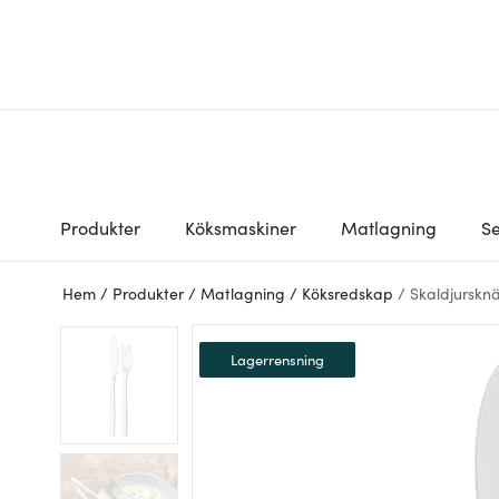
Produkter
Köksmaskiner
Matlagning
Se
Hem
/
Produkter
/
Matlagning
/
Köksredskap
/
Skaldjurskn
Lagerrensning