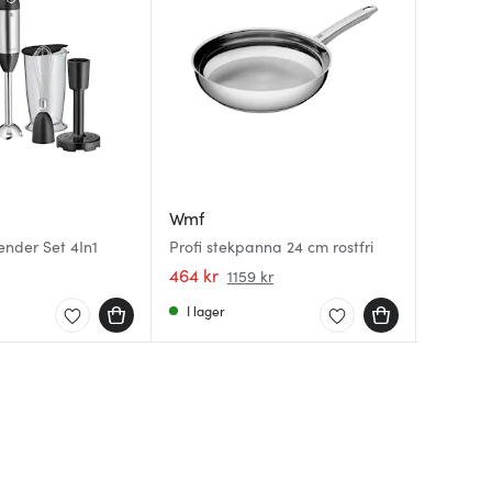
Wmf
Wmf
Wmf
Durado 
lender Set 4In1
Profi stekpanna 24 cm rostfri
Profi R
28+24 c
464 kr
990 kr
2199 kr
1159 kr
I lager
I lager
I lager