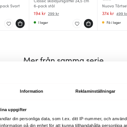
Classic skaldjursgaffel 24,5 cm
-pack Svart
6-pack stål
Nuova Tårtset
194 kr
374 kr
299 kr
499 k
I lager
Få i lager
Mer från samma serie
30%
Information
Reklaminställningar
ina uppgifter
ndlar din personliga data, som t.ex. ditt IP-nummer, och använ
ill information på din enhet för att kunna tillhandahålla personliga