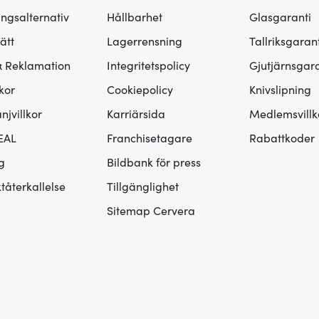
ingsalternativ
Hållbarhet
Glasgaranti
ätt
Lagerrensning
Tallriksgarant
& Reklamation
Integritetspolicy
Gjutjärnsgara
kor
Cookiepolicy
Knivslipning
jvillkor
Karriärsida
Medlemsvillk
EAL
Franchisetagare
Rabattkoder
g
Bildbank för press
tåterkallelse
Tillgänglighet
Sitemap Cervera