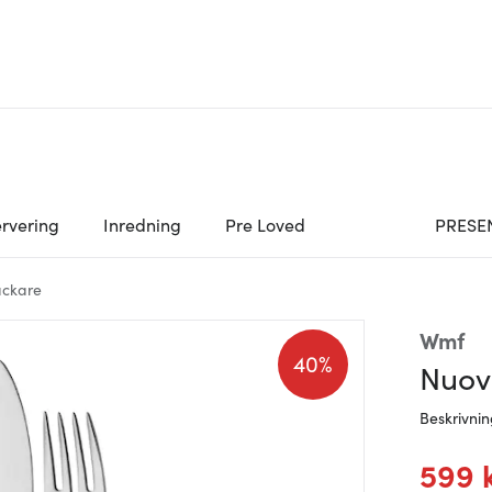
rvering
Inredning
Pre Loved
PRESE
äckare
Wmf
40%
Nuova
Beskrivni
599 