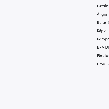
Betaln
Ångerr
Retur 
Köpvill
Kampan
BRA D
Företa
Produk