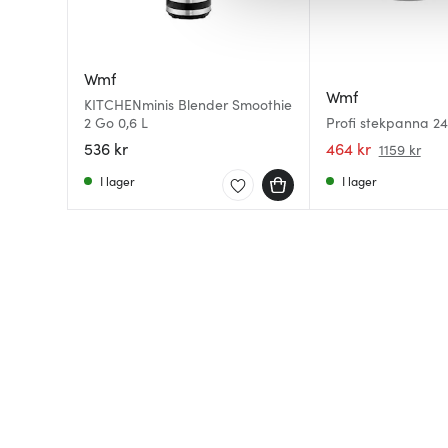
av.
Wmf
Wmf
KITCHENminis Blender Smoothie
2 Go 0,6 L
Profi stekpanna 24 
536 kr
464 kr
1159 kr
I lager
I lager