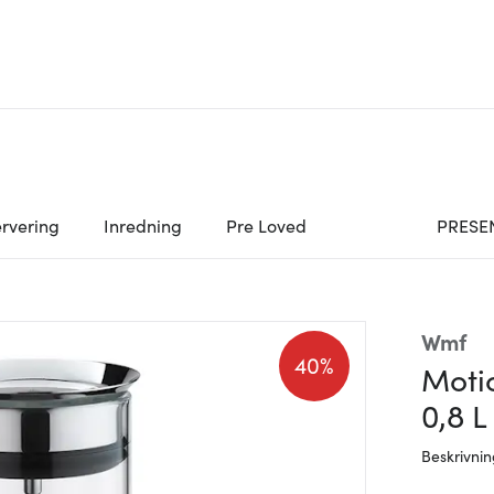
rvering
Inredning
Pre Loved
PRESE
Wmf
40%
Motio
0,8 L
Beskrivni