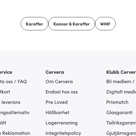
Karaffer
Kannor & Karaffer
WMF
rvice
Cervera
Klubb Cerve
ta oss / FAQ
Om Cervera
Bli medlem /
tkort
Endast hos oss
Digitalt med
& leverans
Pre Loved
Prismatch
ingsalternativ
Hållbarhet
Glasgaranti
ätt
Lagerrensning
Tallriksgarant
& Reklamation
Integritetspolicy
Gjutjärnsgara