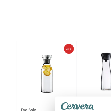
35%
Wmf
Eva Solo