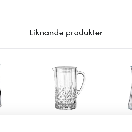
Liknande produkter
Stiernholm
Rosendahl