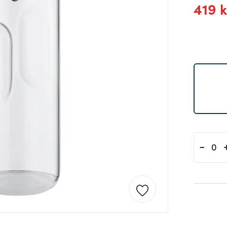
419 k
-