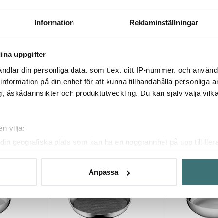
ed Lock i
Idyll Karaff 2,3 L Klar
Grand Cru Kar
399 kr
179 kr
299 k
Information
Reklaminställningar
I lager
I lager
ina uppgifter
ndlar din personliga data, som t.ex. ditt IP-nummer, och använ
ill information på din enhet för att kunna tillhandahålla personliga
, åskådarinsikter och produktutveckling. Du kan själv välja vilk
Du kanske också gillar
n vilja:
din geografiska plats som kan ha en noggrannhet på upp till fler
Superklipp
Superklipp
60%
55%
om att aktivt skanna den för specifika kännetecken (fingeravtryc
rsonliga uppgifter behandlas och ställ in dina preferenser i
deta
Anpassa
ke när som helst från cookie-förklaringen.
innehållet och annonserna ska anpassas efter det som vi tror att
fik och göra hemsidan ännu bättre. Du bestämmer själv vilka cook