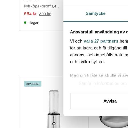
Decanter Karaff m
Kylskåpskaraff 1,4 L
rostfritt stål 1 L
584 kr
729 kr
899 kr
Samtycke
I lager
I lager
Ansvarsfull användning av d
Vi och
våra 27 partners
beha
för att lagra och få tillgång t
annons- och innehållsmätning
och i vilka syften.
Med din tillåtelse skulle vi äve
Samla in information om 
BRA DEAL
Superklipp
Identifiera din enhet gen
Ta reda på mer om hur dina pe
Avvisa
eller dra tillbaka ditt samtyc
Vi använder cookies för att 
att vi kan analysera vår tra