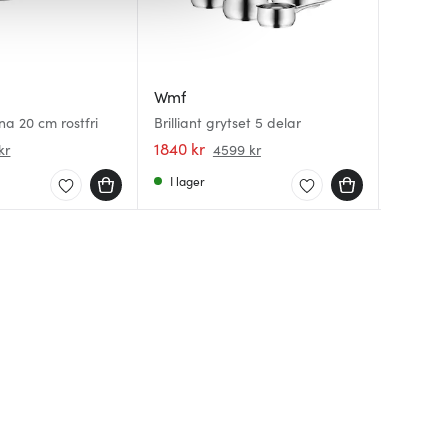
Wmf
Wmf
Wmf
KITCHEN
na 20 cm rostfri
Brilliant grytset 5 delar
Boston 
Smoothi
1840 kr
1049 kr
536 kr
kr
4599 kr
I lager
I lager
I lager