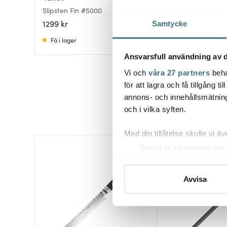
Slipsten Fin #5000
Slipsten Superfin 
1299 kr
1499 kr
Samtycke
Få i lager
Få i lager
Ansvarsfull användning av d
Vi och
våra 27 partners
beha
för att lagra och få tillgång t
annons- och innehållsmätning
och i vilka syften.
Med din tillåtelse skulle vi äve
Samla in information om 
30%
Identifiera din enhet gen
Ta reda på mer om hur dina pe
Avvisa
eller dra tillbaka ditt samtyc
Vi använder cookies för att 
att vi kan analysera vår tra