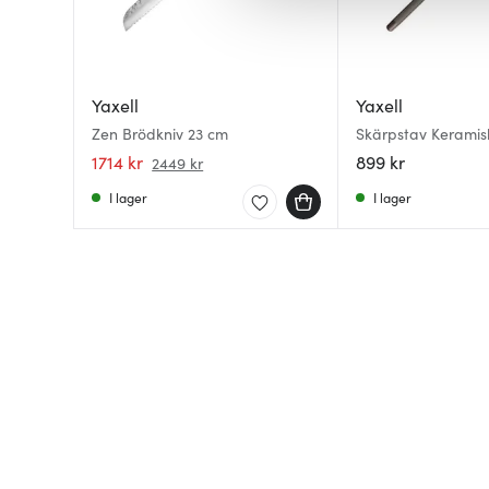
av.
Yaxell
Yaxell
Zen Brödkniv 23 cm
Skärpstav Keramis
1714 kr
899 kr
2449 kr
I lager
I lager