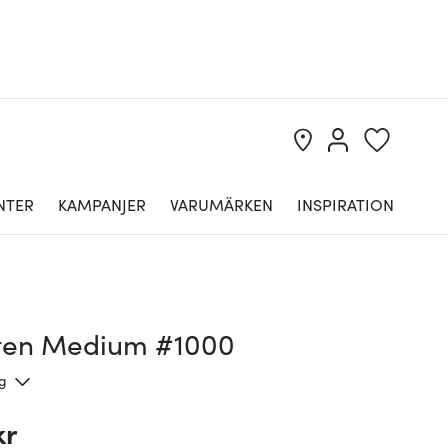
NTER
KAMPANJER
VARUMÄRKEN
INSPIRATION
sten Medium #1000
ng
kr