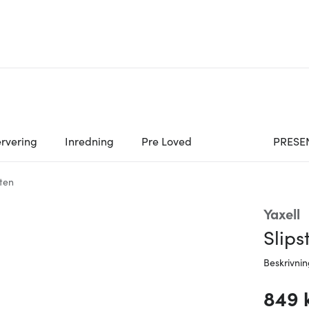
rvering
Inredning
Pre Loved
PRESE
sten
Yaxell
Slip
Beskrivni
849 