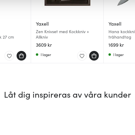
Yaxell
Yaxell
Zen Knivset med Kockkniv +
Hana kockkni
k 27 cm
Allkniv
trähandtag
3609 kr
1699 kr
I lager
I lager
Låt dig inspireras av våra kunder