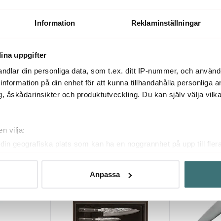
#8000
Slipsten Medium #6000
Slipsten kombi
#1000/8000
1019 kr
2189 kr
Information
Reklaminställningar
I lager
I lager
ina uppgifter
ndlar din personliga data, som t.ex. ditt IP-nummer, och använ
ill information på din enhet för att kunna tillhandahålla personliga
, åskådarinsikter och produktutveckling. Du kan själv välja vilk
Du kanske också gillar
n vilja:
din geografiska plats som kan ha en noggrannhet på upp till fler
om att aktivt skanna den för specifika kännetecken (fingeravtryc
rsonliga uppgifter behandlas och ställ in dina preferenser i
deta
Anpassa
ke när som helst från cookie-förklaringen.
innehållet och annonserna ska anpassas efter det som vi tror att
fik och göra hemsidan ännu bättre. Du bestämmer själv vilka cook