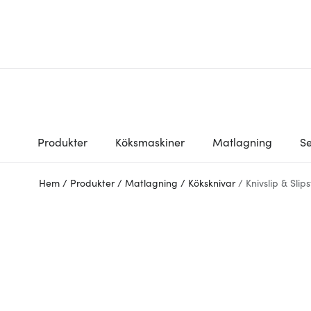
Produkter
Köksmaskiner
Matlagning
Se
Hem
/
Produkter
/
Matlagning
/
Köksknivar
/
Knivslip & Slip