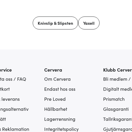
Knivslip & Slipsten
Yaxell
rvice
Cervera
Klubb Cerve
ta oss / FAQ
Om Cervera
Bli medlem /
tkort
Endast hos oss
Digitalt med
& leverans
Pre Loved
Prismatch
ingsalternativ
Hållbarhet
Glasgaranti
ätt
Lagerrensning
Tallriksgarant
& Reklamation
Integritetspolicy
Gjutjärnsgara