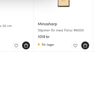
Minosharp
Yaxell
Yaxell
v 20 cm
Slipsten fin med Fixtur #6000
Zen Koc
Zen Brö
1019 kr
1539 kr
1714 kr
Få i lager
I lager
I lager