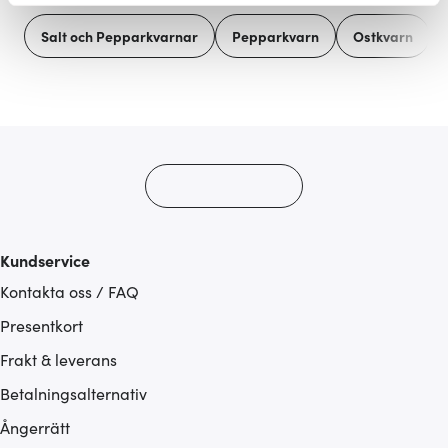
Vi använder cookies för att innehållet och annonserna
Salt och Pepparkvarnar
Pepparkvarn
Ostkvarn
ska anpassas efter det som vi tror att du tycker om. Det
gör också att vi kan analysera vår trafik och göra
hemsidan ännu bättre. Du bestämmer själv vilka cookies
som du vill dela med dig av.
Kundservice
Kontakta oss / FAQ
Presentkort
Frakt & leverans
Betalningsalternativ
Ångerrätt