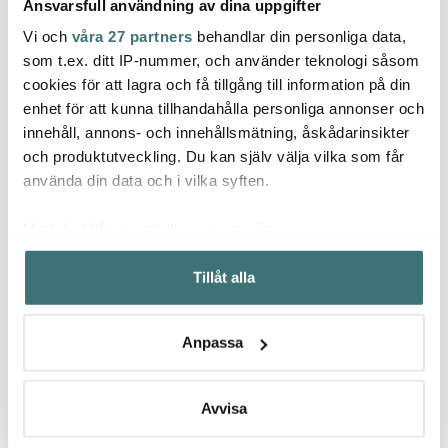
Ansvarsfull användning av dina uppgifter
Vi och
våra 27 partners
behandlar din personliga data,
Hexclad
som t.ex. ditt IP-nummer, och använder teknologi såsom
Unplugged
Varg
cookies för att lagra och få tillgång till information på din
Hybrid Stekpanna 30
cm Silver/Svart
Omega visp 26 cm
Axia k
enhet för att kunna tillhandahålla personliga annonser och
svart
cm c
innehåll, annons- och innehållsmätning, åskådarinsikter
1999 kr
149 kr
995 k
och produktutveckling. Du kan själv välja vilka som får
I lager
I lager
I la
använda din data och i vilka syften.
Med din tillåtelse skulle vi även vilja:
Samla in information om din geografiska plats som
Tillåt alla
kan ha en noggrannhet på upp till flera meter
Identifiera din enhet genom att aktivt skanna den för
Låt dig inspireras av våra kunder
specifika kännetecken (fingeravtryck)
Anpassa
Ta reda på mer om hur dina personliga uppgifter
behandlas och ställ in dina preferenser i
detaljsektionen
.
Du kan ändra eller dra tillbaka ditt samtycke när som
Avvisa
Relaterade sidor
helst från cookie-förklaringen.