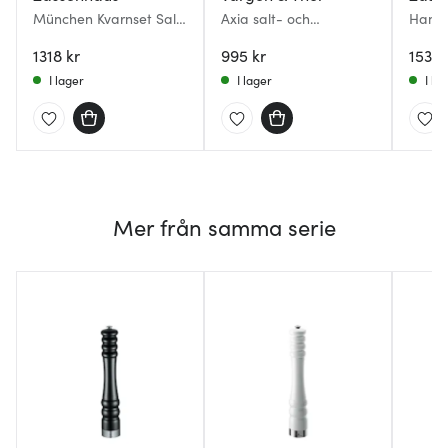
München Kvarnset Salt
Axia salt- och
Hambu
och Peppar 15 cm
pepparkvarn 18 cm 2-
Salt/
Svart/Vit/Stål
1318 kr
pack brons
995 kr
Svart/
1538 
I lager
I lager
I la
Mer från samma serie