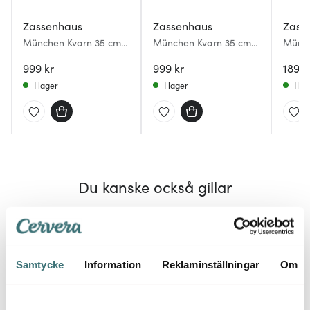
Zassenhaus
Zassenhaus
Zass
München Kvarn 35 cm
München Kvarn 35 cm
Münc
Svart
Vit
45 cm
999 kr
999 kr
1899 
I lager
I lager
I la
Du kanske också gillar
Samtycke
Information
Reklaminställningar
Om