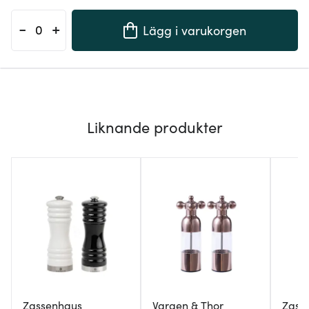
-
+
Lägg i varukorgen
Liknande produkter
Zassenhaus
Vargen & Thor
Zass