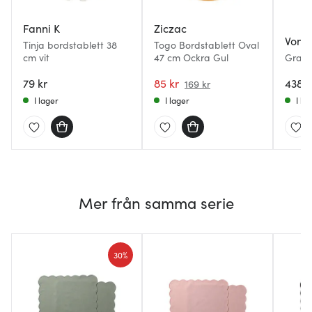
Fanni K
Ziczac
Von 
Tinja bordstablett 38
Togo Bordstablett Oval
cm vit
47 cm Ockra Gul
Grace
bords
79 kr
85 kr
linne
438 k
169 kr
pack 
I lager
I lager
I la
Mer från samma serie
30%