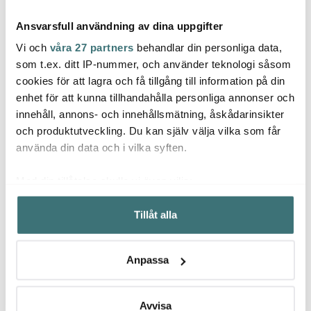
Ansvarsfull användning av dina uppgifter
Vi och
våra 27 partners
behandlar din personliga data,
som t.ex. ditt IP-nummer, och använder teknologi såsom
cookies för att lagra och få tillgång till information på din
Ziczac
Ziczac
Zicz
enhet för att kunna tillhandahålla personliga annonser och
Rattan Servettring 4,5
Togo Glasunderlägg 10
Tusca
innehåll, annons- och innehållsmätning, åskådarinsikter
cm 4-pack Brun
cm 4-pack Ockra Gul
Valnö
och produktutveckling. Du kan själv välja vilka som får
219 kr
85 kr
35 kr
169 kr
använda din data och i vilka syften.
I lager
I lager
I la
Med din tillåtelse skulle vi även vilja:
Samla in information om din geografiska plats som
Tillåt alla
kan ha en noggrannhet på upp till flera meter
Identifiera din enhet genom att aktivt skanna den för
specifika kännetecken (fingeravtryck)
Låt dig inspireras av våra kunder
Anpassa
Ta reda på mer om hur dina personliga uppgifter
behandlas och ställ in dina preferenser i
detaljsektionen
.
Du kan ändra eller dra tillbaka ditt samtycke när som
Avvisa