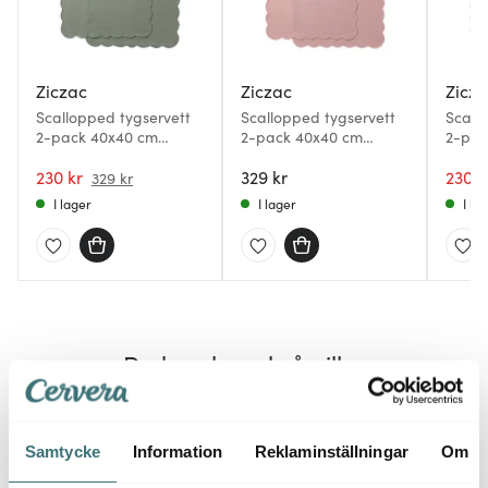
Ziczac
Ziczac
Zicz
Scallopped tygservett
Scallopped tygservett
Scall
2-pack 40x40 cm
2-pack 40x40 cm
2-pac
dimgrön
puderrosa
230 kr
329 kr
230 k
329 kr
I lager
I lager
I la
Du kanske också gillar
Lagerrensning
Lagerr
50%
Samtycke
Information
Reklaminställningar
Om