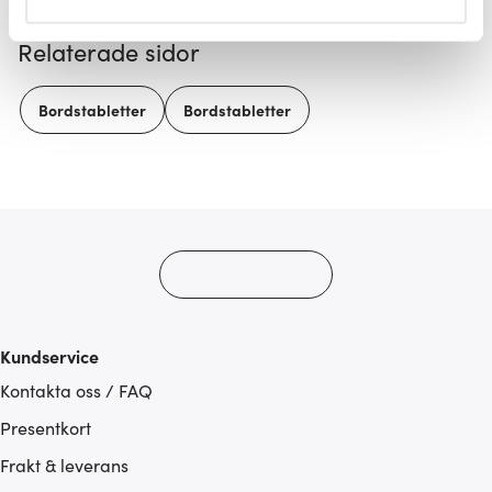
helst från cookie-förklaringen.
Relaterade sidor
Vi använder cookies för att innehållet och annonserna
ska anpassas efter det som vi tror att du tycker om. Det
Bordstabletter
Bordstabletter
gör också att vi kan analysera vår trafik och göra
hemsidan ännu bättre. Du bestämmer själv vilka cookies
som du vill dela med dig av.
Kundservice
Kontakta oss / FAQ
Presentkort
Frakt & leverans