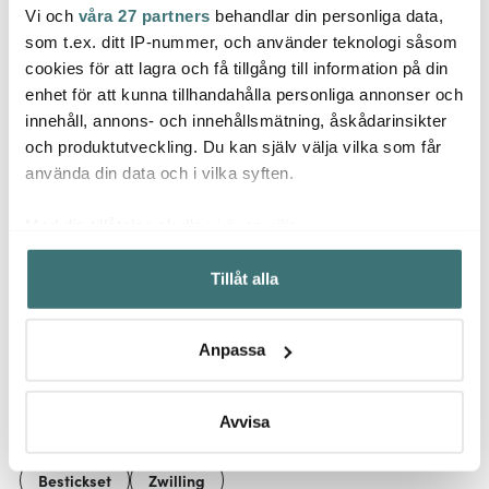
Vi och
våra 27 partners
behandlar din personliga data,
Zwilling
Zwilling
Zwill
som t.ex. ditt IP-nummer, och använder teknologi såsom
Fresh & Save
Pro Äppelurkärnare 23
Vinförslutare Vakuum
cm
Pico K
cookies för att lagra och få tillgång till information på din
enhet för att kunna tillhandahålla personliga annonser och
59 kr
249 kr
299 k
innehåll, annons- och innehållsmätning, åskådarinsikter
I lager
Få i lager
I la
och produktutveckling. Du kan själv välja vilka som får
använda din data och i vilka syften.
Med din tillåtelse skulle vi även vilja:
Samla in information om din geografiska plats som
Tillåt alla
kan ha en noggrannhet på upp till flera meter
Låt dig inspireras av våra kunder
Identifiera din enhet genom att aktivt skanna den för
specifika kännetecken (fingeravtryck)
Anpassa
Ta reda på mer om hur dina personliga uppgifter
behandlas och ställ in dina preferenser i
detaljsektionen
.
Relaterade sidor
Du kan ändra eller dra tillbaka ditt samtycke när som
Avvisa
helst från cookie-förklaringen.
Bestickset
Zwilling