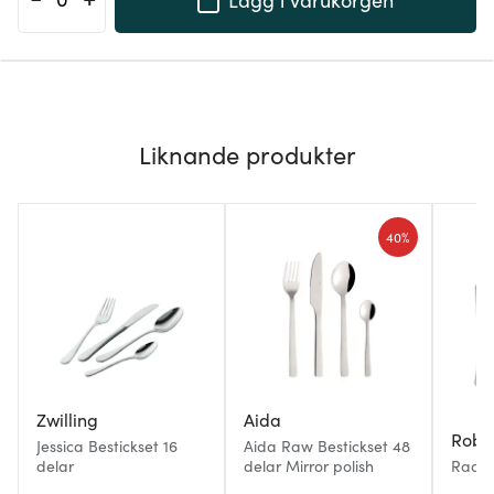
Liknande produkter
40%
Zwilling
Aida
Robe
Jessica Bestickset 16
Aida Raw Bestickset 48
delar
delar Mirror polish
Radfo
Fiskbe