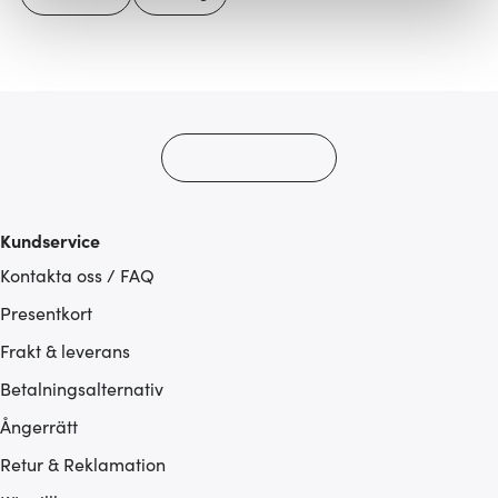
Vi använder cookies för att innehållet och annonserna
ska anpassas efter det som vi tror att du tycker om. Det
gör också att vi kan analysera vår trafik och göra
hemsidan ännu bättre. Du bestämmer själv vilka cookies
som du vill dela med dig av.
Kundservice
Kontakta oss / FAQ
Presentkort
Frakt & leverans
Betalningsalternativ
Ångerrätt
Retur & Reklamation