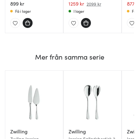
899 kr
1259 kr
877 k
2099 kr
Få i lager
I lager
Få i
Mer från samma serie
Zwilling
Zwilling
Zwill
Zwiling Jessica
Jessica Salladsbestick 2
Jessic