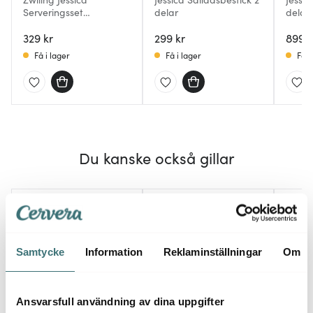
Serveringsset
delar
delar
Tårtspade och Tårtkniv
329 kr
299 kr
899 k
Få i lager
Få i lager
Få i
Du kanske också gillar
Samtycke
Information
Reklaminställningar
Om
Ansvarsfull användning av dina uppgifter