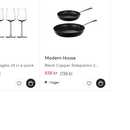
Eva Tri
Eva Tri
Modern House
Eva Trio
Ugnsfas
nsglas 33 cl 4-pack
Black Copper Stekpanna 2
25 cm Vi
pack Ev
delar 20+28 cm Svart/Koppar
839 kr
188 kr
600 kr
r
1799 kr
I lager
I lager
I lager