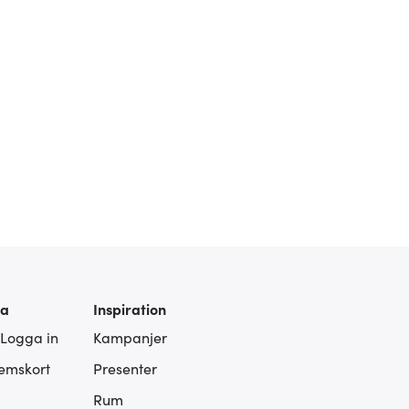
ra
Inspiration
 Logga in
Kampanjer
lemskort
Presenter
Rum