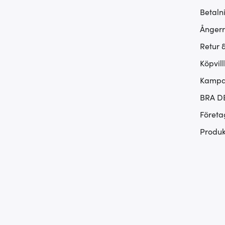
Betaln
Ångerr
Retur 
Köpvill
Kampan
BRA D
Företa
Produk