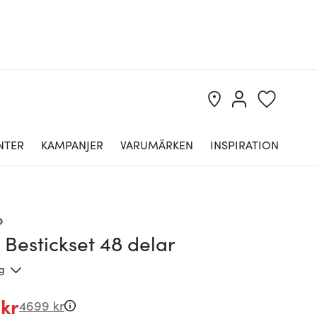
NTER
KAMPANJER
VARUMÄRKEN
INSPIRATION
o
Bestickset 48 delar
ng
 kr
4699 kr