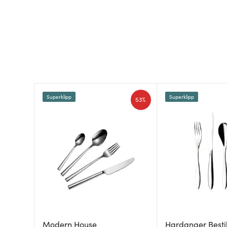
Superklipp
Superklipp
53%
Modern House
Hardanger Besti