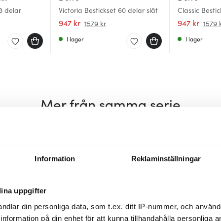
8 delar
Victoria Bestickset 60 delar slät
Classic Besti
947 kr
947 kr
1579 kr
1579 
I lager
I lager
Mer från samma serie
Lagerrensning
Information
Reklaminställningar
ina uppgifter
ndlar din personliga data, som t.ex. ditt IP-nummer, och använ
ill information på din enhet för att kunna tillhandahålla personliga