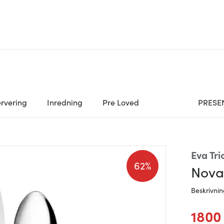
rvering
Inredning
Pre Loved
PRESE
Eva Tri
62%
Nova 
Beskrivni
1800