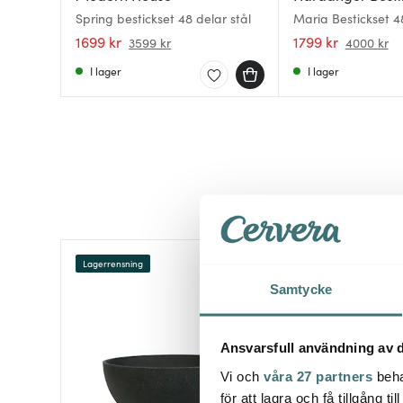
Spring bestickset 48 delar stål
Maria Bestickset 4
1699 kr
1799 kr
3599 kr
4000 kr
I lager
I lager
Lagerrensning
50%
Samtycke
Ansvarsfull användning av d
Vi och
våra 27 partners
beha
för att lagra och få tillgång t