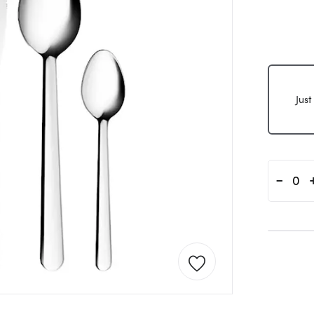
Just
-