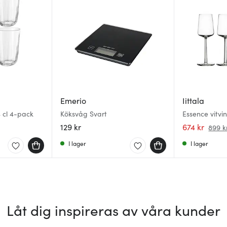
Emerio
Iittala
4 cl 4-pack
Köksvåg Svart
Essence vitvi
129 kr
674 kr
899 k
I lager
I lager
Låt dig inspireras av våra kunder