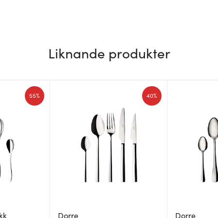
Liknande produkter
55%
40%
kk
Dorre
Dorre