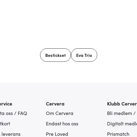
Bestickset
Eva Trio
rvice
Cervera
Klubb Cerve
ta oss / FAQ
Om Cervera
Bli medlem /
tkort
Endast hos oss
Digitalt med
& leverans
Pre Loved
Prismatch