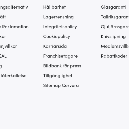
ingsalternativ
Hållbarhet
Glasgaranti
ätt
Lagerrensning
Tallriksgarant
& Reklamation
Integritetspolicy
Gjutjärnsgara
kor
Cookiepolicy
Knivslipning
jvillkor
Karriärsida
Medlemsvillk
EAL
Franchisetagare
Rabattkoder
g
Bildbank för press
tåterkallelse
Tillgänglighet
Sitemap Cervera