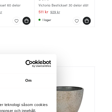
ckset 60 delar
Victoria Bestickset 30 delar slät
Tina Bes
Spring b
stål
511 kr
1800 kr
1699 kr
kr
929 kr
I lager
I lager
I lager
Lagerren
50%
Om
der teknologi såsom cookies
 annonser och innehåll,