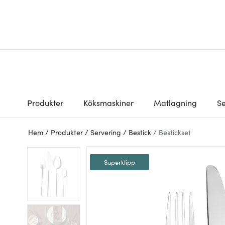
Produkter
Köksmaskiner
Matlagning
Se
Hem
/
Produkter
/
Servering
/
Bestick
/
Bestickset
Superklipp