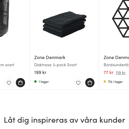
Zone Denmark
Zone Denm
cm svart
Disktrasa 3-pack Svart
Bordsunderlä
199 kr
77 kr
119 kr
I lager
Få i lager
Låt dig inspireras av våra kunder