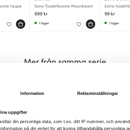
orste taupe
Sono Toalettborste Moonbeam
Extra toalett
699 kr
99 kr
I lager
I lager
Mer från samma serie
Superklipp
62%
Information
Reklaminställningar
ina uppgifter
ndlar din personliga data, som t.ex. ditt IP-nummer, och använ
ill information på din enhet för att kunna tillhandahålla personliga