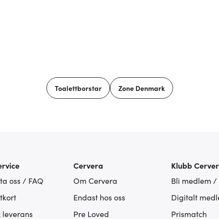
Toalettborstar
Zone Denmark
rvice
Cervera
Klubb Cerve
ta oss / FAQ
Om Cervera
Bli medlem /
tkort
Endast hos oss
Digitalt med
& leverans
Pre Loved
Prismatch