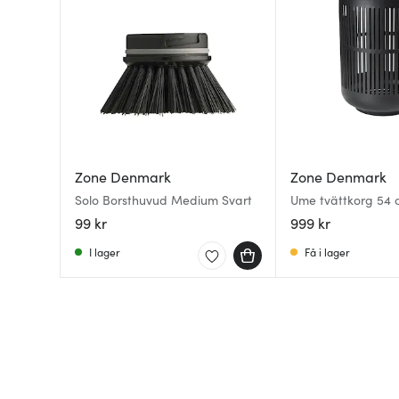
Zone Denmark
Zone Denmark
Solo Borsthuvud Medium Svart
Ume tvättkorg 54 
99 kr
999 kr
I lager
Få i lager