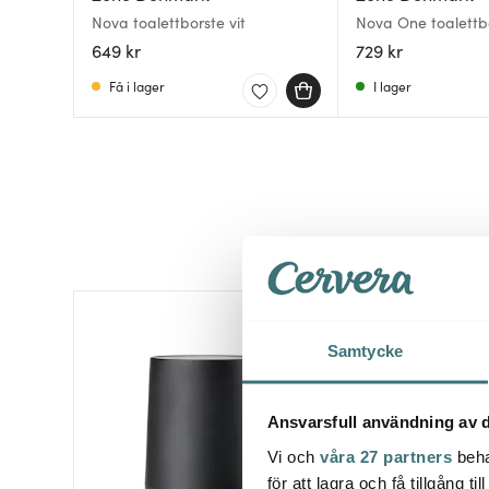
Nova toalettborste vit
Nova One toalettb
649 kr
729 kr
Få i lager
I lager
Samtycke
Ansvarsfull användning av d
Vi och
våra 27 partners
beha
för att lagra och få tillgång t