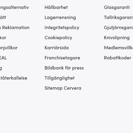
ingsalternativ
Hållbarhet
Glasgaranti
ätt
Lagerrensning
Tallriksgarant
& Reklamation
Integritetspolicy
Gjutjärnsgara
kor
Cookiepolicy
Knivslipning
jvillkor
Karriärsida
Medlemsvillk
EAL
Franchisetagare
Rabattkoder
g
Bildbank för press
tåterkallelse
Tillgänglighet
Sitemap Cervera