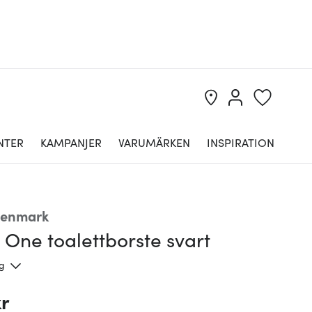
NTER
KAMPANJER
VARUMÄRKEN
INSPIRATION
Denmark
One toalettborste svart
ng
kr