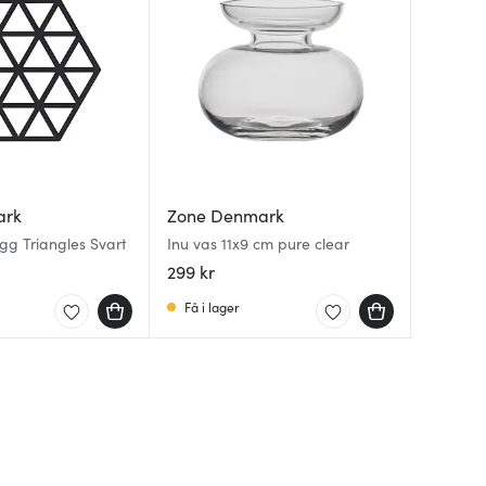
ark
Zone Denmark
Zone 
Zone 
gg Triangles Svart
Inu vas 11x9 cm pure clear
Lux dus
Solo Bo
svart
Svart
299 kr
499 kr
99 kr
Få i lager
Få i la
I lager