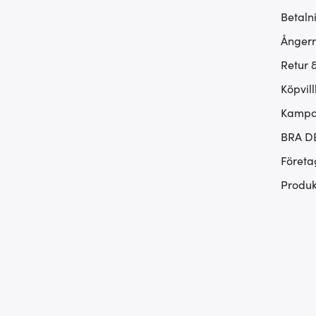
Betaln
Ångerr
Retur 
Köpvill
Kampan
BRA D
Företa
Produk