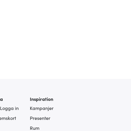
ra
Inspiration
 Logga in
Kampanjer
lemskort
Presenter
Rum