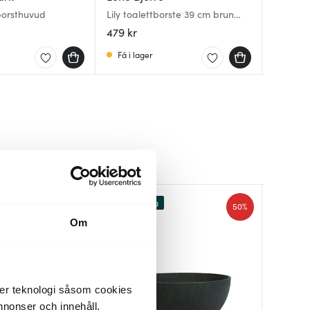
borsthuvud
Lily toalettborste 39 cm brun
Nova toa
Nova toa
sand
479 kr
649 kr
649 kr
Få i lager
Få i la
Få i la
Lagerrensning
50%
50%
Om
der teknologi såsom cookies
 annonser och innehåll,