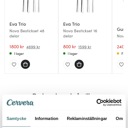
Eva Trio
Eva Trio
Gus 
Nova Bestickset 48
Nova Bestickset 16
delar
delar
Nova 
cm sv
1800 kr
800 kr
240 k
4699 kr
1599 kr
I lager
I lager
Få i
Du kanske också gillar
Samtycke
Information
Reklaminställningar
Om