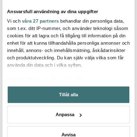
Ansvarsfull användning av dina uppgifter
Vi och
våra 27 partners
behandlar din personliga data,
som t.ex. ditt IP-nummer, och använder teknologi såsom
cookies för att lagra och få tillgång till information på din
enhet för att kunna tillhandahålla personliga annonser och
Zone Denmark
Zone Denmark
Zone
innehåll, annons- och innehållsmätning, åskådarinsikter
Ume tvålpump 250 ml
Diskset med Disktrasa
Class
soft grey
Mud
50x80
och produktutveckling. Du kan själv välja vilka som får
599 kr
599 kr
379 k
använda din data och i vilka syften.
I lager
Få i lager
I la
Med din tillåtelse skulle vi även vilja:
Samla in information om din geografiska plats som
Tillåt alla
kan ha en noggrannhet på upp till flera meter
Identifiera din enhet genom att aktivt skanna den för
specifika kännetecken (fingeravtryck)
Låt dig inspireras av våra kunder
Anpassa
Ta reda på mer om hur dina personliga uppgifter
behandlas och ställ in dina preferenser i
detaljsektionen
.
Du kan ändra eller dra tillbaka ditt samtycke när som
Avvisa