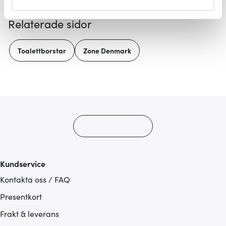
helst från cookie-förklaringen.
Relaterade sidor
Vi använder cookies för att innehållet och annonserna
ska anpassas efter det som vi tror att du tycker om. Det
Toalettborstar
Zone Denmark
gör också att vi kan analysera vår trafik och göra
hemsidan ännu bättre. Du bestämmer själv vilka cookies
som du vill dela med dig av.
Kundservice
Kontakta oss / FAQ
Presentkort
Frakt & leverans