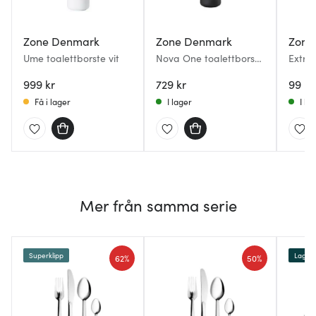
Zone Denmark
Zone Denmark
Zone
Ume toalettborste vit
Nova One toalettborste
Extra
svart
999 kr
729 kr
99 kr
Få i lager
I lager
I la
Mer från samma serie
Superklipp
Lagerr
62%
50%