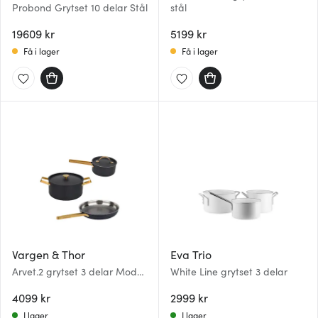
Probond Grytset 10 delar Stål
stål
19609 kr
5199 kr
Få i lager
Få i lager
Vargen & Thor
Eva Trio
Arvet.2 grytset 3 delar Modell
White Line grytset 3 delar
XB, Viggo, Mio svart/mässing
4099 kr
2999 kr
I lager
I lager