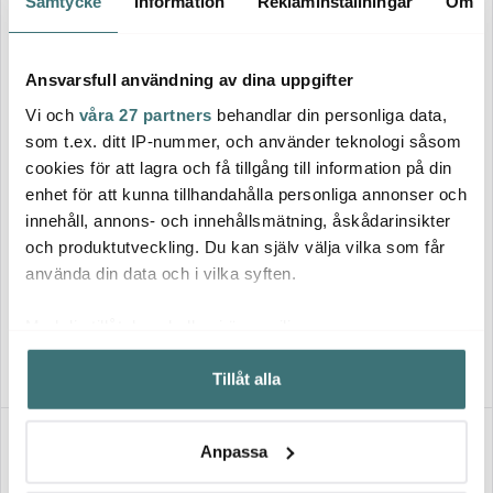
Samtycke
Information
Reklaminställningar
Om
Ansvarsfull användning av dina uppgifter
Vi och
våra 27 partners
behandlar din personliga data,
som t.ex. ditt IP-nummer, och använder teknologi såsom
cookies för att lagra och få tillgång till information på din
enhet för att kunna tillhandahålla personliga annonser och
Wmf
innehåll, annons- och innehållsmätning, åskådarinsikter
Zwilling
Provence Plus Grytset 4 delar
och produktutveckling. Du kan själv välja vilka som får
Simplify Grytset 5 delar
med glaslock
använda din data och i vilka syften.
4099 kr
3399 kr
Med din tillåtelse skulle vi även vilja:
I lager
I lager
Samla in information om din geografiska plats som
Tillåt alla
kan ha en noggrannhet på upp till flera meter
Identifiera din enhet genom att aktivt skanna den för
specifika kännetecken (fingeravtryck)
Anpassa
Ta reda på mer om hur dina personliga uppgifter
behandlas och ställ in dina preferenser i
detaljsektionen
.