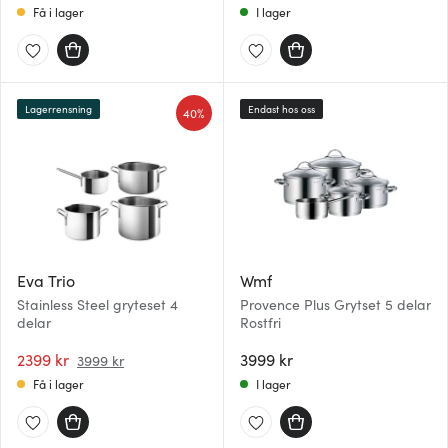
Få i lager
I lager
Lagerrensning
Endast hos oss
40%
Eva Trio
Wmf
Stainless Steel gryteset 4
Provence Plus Grytset 5 delar
delar
Rostfri
2399 kr
3999 kr
3999 kr
Få i lager
I lager