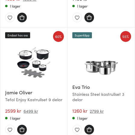
I lager
I lager
Endast hos oss
Superklipp
60%
55%
Eva Trio
Jamie Oliver
Stainless Steel kastrullset 3
Tefal Enjoy Kastrullset 9 delar
delar
2599 kr
1260 kr
6499 kr
2799 kr
I lager
I lager