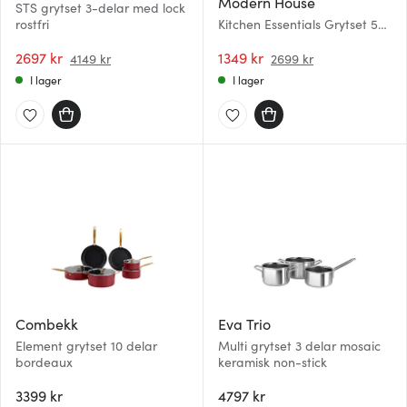
Modern House
STS grytset 3-delar med lock
rostfri
Kitchen Essentials Grytset 5
delar Svart
2697 kr
1349 kr
4149 kr
2699 kr
I lager
I lager
Combekk
Eva Trio
Element grytset 10 delar
Multi grytset 3 delar mosaic
bordeaux
keramisk non-stick
3399 kr
4797 kr