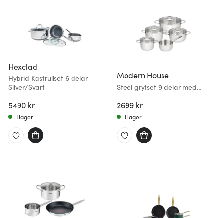
Hexclad
Modern House
Hybrid Kastrullset 6 delar
Silver/Svart
Steel grytset 9 delar med
lock
5490 kr
2699 kr
I lager
I lager