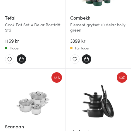
Tefal
Combekk
Cook Eat Set 4 Delar Rostfritt
Element grytset 10 delar holly
Stål
green
1169 kr
3399 kr
I lager
Få i lager
35%
50%
Scanpan