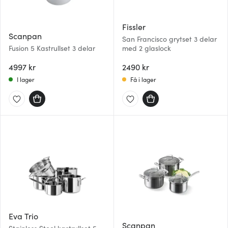
Fissler
Scanpan
San Francisco grytset 3 delar
Fusion 5 Kastrullset 3 delar
med 2 glaslock
4997 kr
2490 kr
I lager
Få i lager
Eva Trio
Scanpan