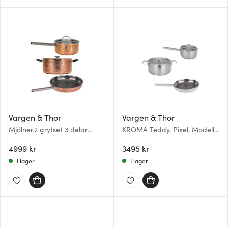
Vargen & Thor
Vargen & Thor
Mjölner.2 grytset 3 delar
KROMA Teddy, Pixel, Modell
koppar
MB grytset 3 delar 1,6/4 L/28
4999 kr
cm stål
3495 kr
I lager
I lager