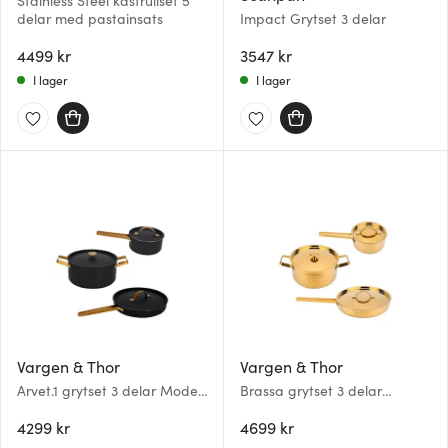
Stainless Steel kastrullset 5
delar med pastainsats
Impact Grytset 3 delar
4499 kr
3547 kr
I lager
I lager
Vargen & Thor
Vargen & Thor
Arvet.1 grytset 3 delar Modell
Brassa grytset 3 delar
X3, Viggo, Mio svart/mässing
mässing
4299 kr
4699 kr