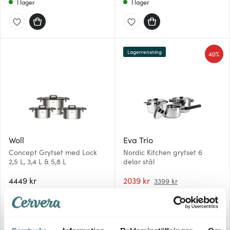
I lager
I lager
Lagerrensning
40%
Woll
Eva Trio
Concept Grytset med Lock
Nordic Kitchen grytset 6
2,5 L, 3,4 L & 5,8 L
delar stål
4449 kr
2039 kr
3399 kr
I lager
Få i lager