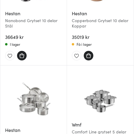
Hestan
Hestan
Nanobond Grytset 10 delar
Copperbond Grytset 10 delar
Stål
Koppar
36649 kr
35019 kr
I lager
Få i lager
Wmf
Hestan
Comfort Line grytset 5 delar