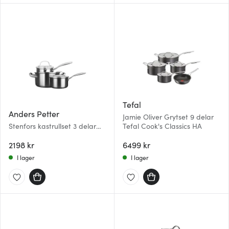
Tefal
Anders Petter
Jamie Oliver Grytset 9 delar
Stenfors kastrullset 3 delar
Tefal Cook's Classics HA
1/2/3 L med glaslock recycled
matt
2198 kr
6499 kr
I lager
I lager