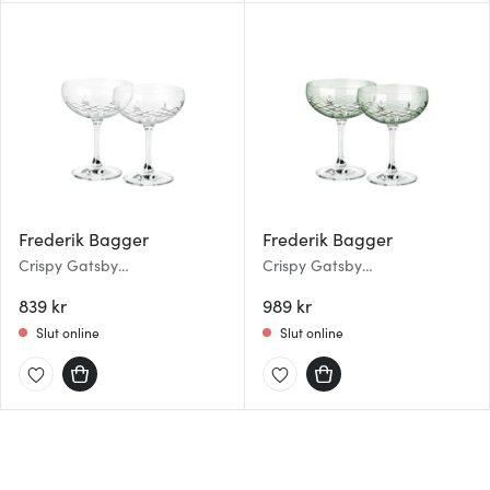
Frederik Bagger
Frederik Bagger
Crispy Gatsby
Crispy Gatsby
Champagneskål 30 cl 2-pack
Champagneskål 30 cl 2-pack
Klar
839 kr
Emerald
989 kr
Slut online
Slut online