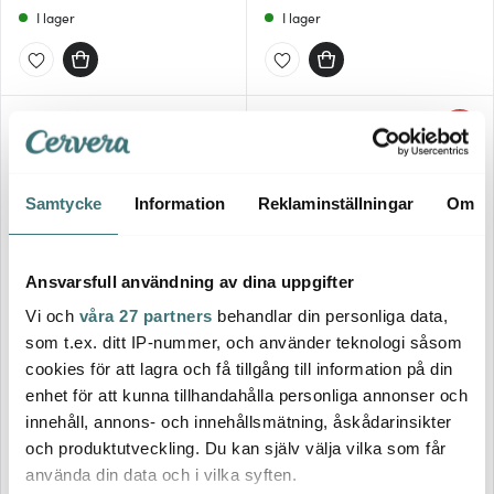
I lager
I lager
Lagerrensning
40%
Samtycke
Information
Reklaminställningar
Om
Ansvarsfull användning av dina uppgifter
Vi och
våra 27 partners
behandlar din personliga data,
Byon
Byon
som t.ex. ditt IP-nummer, och använder teknologi såsom
Spice Glas 24 cl 2-pack Klar
Indy Glas 2-pack 24 cl Klar
cookies för att lagra och få tillgång till information på din
enhet för att kunna tillhandahålla personliga annonser och
399 kr
239 kr
399 kr
innehåll, annons- och innehållsmätning, åskådarinsikter
I lager
I lager
och produktutveckling. Du kan själv välja vilka som får
använda din data och i vilka syften.