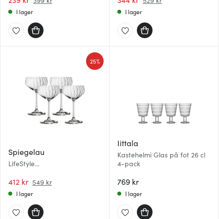
399 kr
529 kr
I lager
I lager
25%
Iittala
Spiegelau
Kastehelmi Glas på fot 26 cl
LifeStyle
4-pack
Champagne/Cocktail 30 cl
4-pack
412 kr
769 kr
549 kr
I lager
I lager