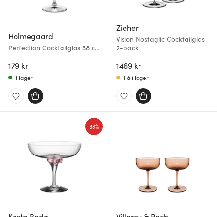
Zieher
Holmegaard
Vision Nostaglic Cocktailglas
Perfection Cocktailglas 38 cl
2-pack
Klar
179 kr
1469 kr
I lager
Få i lager
36%
Kosta Boda
Villeroy & Boch