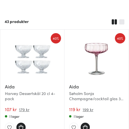
43
produkter
40%
40%
Aida
Aida
Harvey Dessertskål 20 cl 4-
Søholm Sonja
pack
Champagne/cocktail glas 30
cl Soft pink
107 kr
119 kr
179 kr
199 kr
I lager
I lager