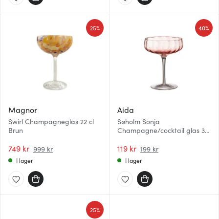
25%
40%
Magnor
Aida
Swirl Champagneglas 22 cl
Søholm Sonja
Brun
Champagne/cocktail glas 30
cl Peach
749 kr
119 kr
999 kr
199 kr
I lager
I lager
25%