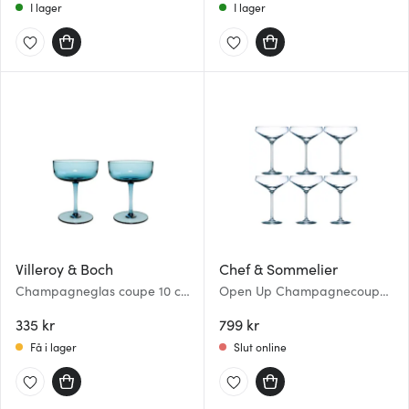
I lager
I lager
Villeroy & Boch
Chef & Sommelier
Champagneglas coupe 10 cl
Open Up Champagnecoupe
2-pack Ice
30 cl 6-pack
335 kr
799 kr
Få i lager
Slut online