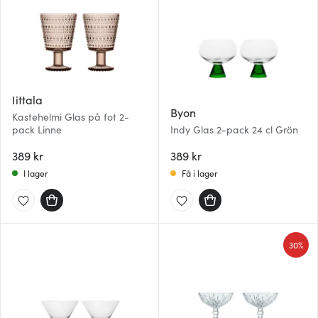
Iittala
Byon
Kastehelmi Glas på fot 2-
pack Linne
Indy Glas 2-pack 24 cl Grön
389 kr
389 kr
I lager
Få i lager
30%