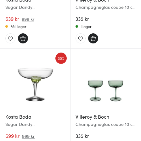
Sugar Dandy
Champagneglas coupe 10 cl
Champagneskål 32 cl Rosa
2-pack Clay
639 kr
335 kr
999 kr
Få i lager
I lager
30%
Kosta Boda
Villeroy & Boch
Sugar Dandy
Champagneglas coupe 10 cl
Champagneskål 32 cl Grön
2-pack Sage
699 kr
335 kr
999 kr