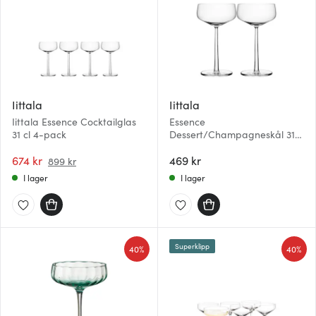
Iittala
Iittala
Iittala Essence Cocktailglas
Essence
31 cl 4-pack
Dessert/Champagneskål 31
cl 2-pack
674 kr
469 kr
899 kr
I lager
I lager
Superklipp
40%
40%