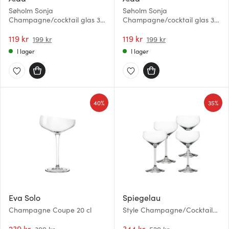
Søholm Sonja
Søholm Sonja
Champagne/cocktail glas 30
Champagne/cocktail glas 30
cl Petrol blue
cl Sand
119 kr
119 kr
199 kr
199 kr
I lager
I lager
40%
35%
Eva Solo
Spiegelau
Champagne Coupe 20 cl
Style Champagne/Cocktail
29 cl 4-pack
239 kr
344 kr