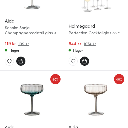
Aida
Holmegaard
Søholm Sonja
Champagne/cocktail glas 30
Perfection Cocktailglas 38 cl
cl Grön
6-pack
119 kr
644 kr
199 kr
1074 kr
I lager
I lager
40%
40%
Aida
Aida