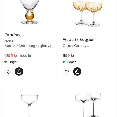
Orrefors
Frederik Bagger
Nobel
Martini/Champagneglas 21
Crispy Gatsby
cl
Champagneskål 30 cl 2-pack
1295 kr
Citrine
989 kr
1800 kr
I lager
I lager