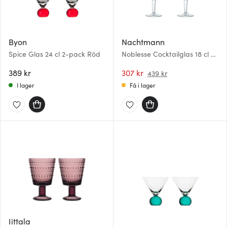
Byon
Nachtmann
Spice Glas 24 cl 2-pack Röd
Noblesse Cocktailglas 18 cl 2-
pack
389 kr
307 kr
439 kr
I lager
Få i lager
Iittala